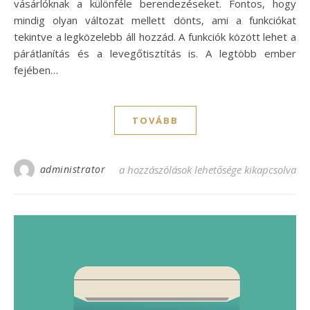
vásárlóknak a különféle berendezéseket. Fontos, hogy
mindig olyan változat mellett dönts, ami a funkciókat
tekintve a legközelebb áll hozzád. A funkciók között lehet a
párátlanítás és a levegőtisztítás is. A legtöbb ember
fejében…
TOVÁBB
administrator
Mit tegyek ha klímaszerelésre azonnal va
a hozzászólások lehetősége kikapcsolva