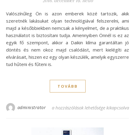
2016. december 19. hétfő
Valószínűleg Ön is azon emberek közé tartozik, akik
szeretnék lakásukat olyan technológiával felszerelni, ami
majd a későbbiekben nemcsak a kényelmet, de a praktikus
használatot is biztosítani tudja. Amennyiben Önnél is ez az
egyik fő szempont, akkor a Daikin klíma garantáltan jó
döntés és nem okoz majd csalódást, mert kielégíti az
elvárásait, hiszen ez egy olyan készülék, amelyik egyszerre
tud hűteni és fűteni is.
TOVÁBB
administrator
A Daikin klíma többfunkciós berendezés b
a hozzászólások lehetősége kikapcsolva