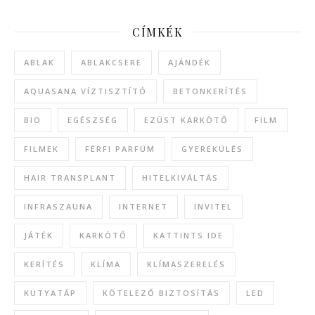
CÍMKÉK
ABLAK
ABLAKCSERE
AJÁNDÉK
AQUASANA VÍZTISZTÍTÓ
BETONKERÍTÉS
BIO
EGÉSZSÉG
EZÜST KARKÖTŐ
FILM
FILMEK
FÉRFI PARFÜM
GYEREKÜLÉS
HAIR TRANSPLANT
HITELKIVÁLTÁS
INFRASZAUNA
INTERNET
INVITEL
JÁTÉK
KARKÖTŐ
KATTINTS IDE
KERÍTÉS
KLÍMA
KLÍMASZERELÉS
KUTYATÁP
KÖTELEZŐ BIZTOSÍTÁS
LED