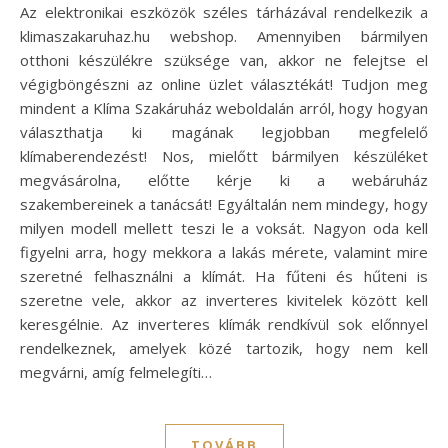
Az elektronikai eszközök széles tárházával rendelkezik a
klimaszakaruhaz.hu webshop. Amennyiben bármilyen
otthoni készülékre szüksége van, akkor ne felejtse el
végigböngészni az online üzlet választékát! Tudjon meg
mindent a Klíma Szakáruház weboldalán arról, hogy hogyan
választhatja ki magának legjobban megfelelő
klímaberendezést! Nos, mielőtt bármilyen készüléket
megvásárolna, előtte kérje ki a webáruház
szakembereinek a tanácsát! Egyáltalán nem mindegy, hogy
milyen modell mellett teszi le a voksát. Nagyon oda kell
figyelni arra, hogy mekkora a lakás mérete, valamint mire
szeretné felhasználni a klímát. Ha fűteni és hűteni is
szeretne vele, akkor az inverteres kivitelek között kell
keresgélnie. Az inverteres klímák rendkívül sok előnnyel
rendelkeznek, amelyek közé tartozik, hogy nem kell
megvárni, amíg felmelegíti…
TOVÁBB