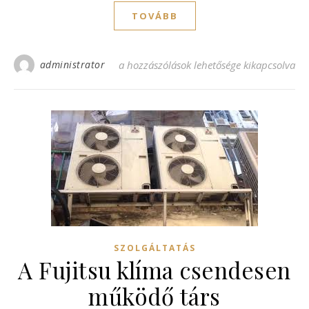
TOVÁBB
administrator
A klíma télen is használható bejegyzéshez
a hozzászólások lehetősége kikapcsolva
SZOLGÁLTATÁS
A Fujitsu klíma csendesen
működő társ