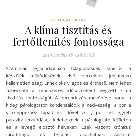
SZOLGÁLTATÁS
A klíma tisztítás és
fertőtlenítés fontossága
2019. április 18. csütörtök
Számtalan légkondicionáló tulajdonosnak ismerős a
készülék működésének első perceiben jelentkező
kellemetlen szag. Ennek oka világos és érthető. Nem lehet
túlbecsülni a rendszeres időközönként végzett klíma
tisztítás fontosságát. A berendezés működése során a
hideg párologtatón kondenzálódik a nedvesség, a por a
vízcseppekhez tapad és idővel zsír-, por- és egyéb
parazita lerakódások keletkeznek a párologtató felületén
és a levegő elosztó helyeken. Ezek viszont krónikus
fáradtságot és fejfájást okozhatnak, valamint