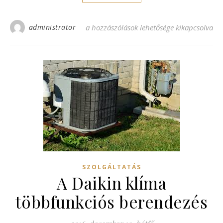
administrator
A klíma számos előnye bejegyzéshez
a hozzászólások lehetősége kikapcsolva
SZOLGÁLTATÁS
A Daikin klíma
többfunkciós berendezés