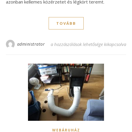
azonban kellemes közérzetet és légkört teremt.
TOVÁBB
administrator
Manapság nélkülözhetetlen a klíma bejeg
a hozzászólások lehetősége kikapcsolva
WEBÁRUHÁZ