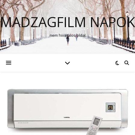
MADZAGFILM NAPOK
nem hivatalos oldal