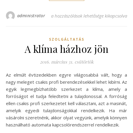
administrator
A Fujitsu klíma csendesen működő társ be
a hozzászólások lehetősége kikapcsolva
SZOLGÁLTATÁS
A klíma házhoz jön
2016. március 31. csütörtök
Az elmúlt évtizedekben egyre világosabbá vált, hogy a
nagy meleget csakis profi berendezésekkel lehet kibírni. Az
egyik legmegbízhatóbb szerkezet a klíma, amely a
forróságot el tudja feledtetni a tulajdonossal. A forróság
ellen csakis profi szerkezetet kell választani, azt a masinát,
amelyik egyedi tulajdonságokkal rendelkezik. Ha már
vásárolni szeretnénk, akkor olyat vegyünk, amelyik könnyen
használható automata kapcsolórendszerrel rendelkezik.