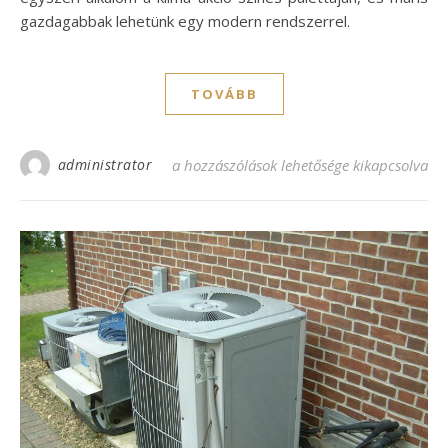
gazdagabbak lehetünk egy modern rendszerrel.
TOVÁBB
administrator
Ragadjuk meg a klíma akció lehetőségét! 
a hozzászólások lehetősége kikapcsolva