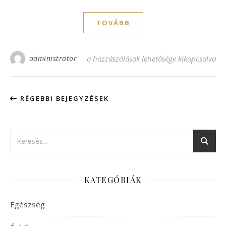
TOVÁBB
administrator
A klíma házhoz jön bejegyzéshez
a hozzászólások lehetősége kikapcsolva
RÉGEBBI BEJEGYZÉSEK
KATEGÓRIÁK
Egészség