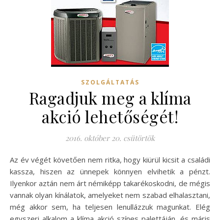
SZOLGÁLTATÁS
Ragadjuk meg a klíma
akció lehetőségét!
2016. október 20. csütörtök
Az év végét követően nem ritka, hogy kiürül kicsit a családi
kassza, hiszen az ünnepek könnyen elvihetik a pénzt.
Ilyenkor aztán nem árt némiképp takarékoskodni, de mégis
vannak olyan kínálatok, amelyeket nem szabad elhalasztani,
még akkor sem, ha teljesen lenullázzuk magunkat. Elég
egyszeri alkalom a klíma akció színes palettáján, és máris