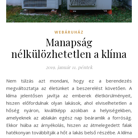
WEBÁRUHÁZ
Manapság
nélkülözhetetlen a klíma
2019. január 11. péntek
Nem túlzás azt mondani, hogy ez a berendezés
megváltoztatja az életünket a beszerelést követően. A
klíma jelentősen javítja az emberek életkörülményeit,
hiszen előfordulnak olyan lakások, ahol elviselhetetlen a
hőség nyáron, kiváltképp azokban a helyiségekben,
amelyeknek az ablakán egész nap beáramlik a forróság.
Ekkor hiába az árnyékolás, hiszen az átmelegedett falak
hatékonyan továbbítják a hőt a lakás belső részébe. A klíma