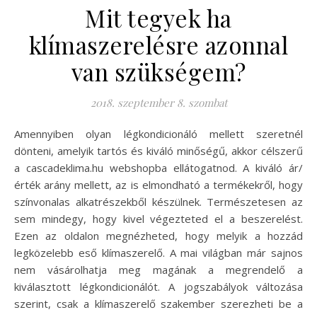
Mit tegyek ha
klímaszerelésre azonnal
van szükségem?
2018. szeptember 8. szombat
Amennyiben olyan légkondicionáló mellett szeretnél
dönteni, amelyik tartós és kiváló minőségű, akkor célszerű
a cascadeklima.hu webshopba ellátogatnod. A kiváló ár/
érték arány mellett, az is elmondható a termékekről, hogy
színvonalas alkatrészekből készülnek. Természetesen az
sem mindegy, hogy kivel végezteted el a beszerelést.
Ezen az oldalon megnézheted, hogy melyik a hozzád
legközelebb eső klímaszerelő. A mai világban már sajnos
nem vásárolhatja meg magának a megrendelő a
kiválasztott légkondicionálót. A jogszabályok változása
szerint, csak a klímaszerelő szakember szerezheti be a