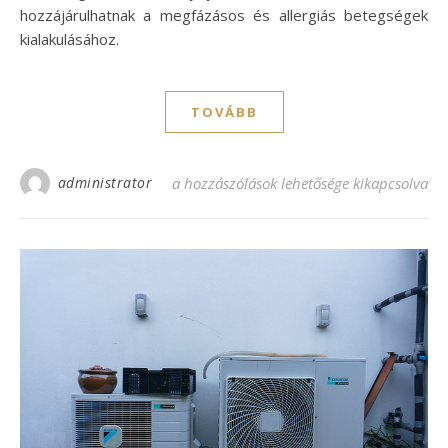
hozzájárulhatnak a megfázásos és allergiás betegségek
kialakulásához.
TOVÁBB
administrator
A klíma tisztítás és fertőtlenítés fontossá
a hozzászólások lehetősége kikapcsolva