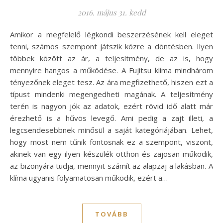
2016. május 31. kedd
Amikor a megfelelő légkondi beszerzésének kell eleget
tenni, számos szempont játszik közre a döntésben. Ilyen
többek között az ár, a teljesítmény, de az is, hogy
mennyire hangos a működése. A Fujitsu klíma mindhárom
tényezőnek eleget tesz. Az ára megfizethető, hiszen ezt a
típust mindenki megengedheti magának. A teljesítmény
terén is nagyon jók az adatok, ezért rövid idő alatt már
érezhető is a hűvös levegő. Ami pedig a zajt illeti, a
legcsendesebbnek minősül a saját kategóriájában. Lehet,
hogy most nem tűnik fontosnak ez a szempont, viszont,
akinek van egy ilyen készülék otthon és zajosan működik,
az bizonyára tudja, mennyit számít az alapzaj a lakásban. A
klíma ugyanis folyamatosan működik, ezért a…
TOVÁBB