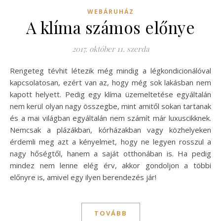
WEBÁRUHÁZ
A klíma számos előnye
2017. október 11. szerda
Rengeteg tévhit létezik még mindig a légkondicionálóval
kapcsolatosan, ezért van az, hogy még sok lakásban nem
kapott helyett. Pedig egy klíma üzemeltetése egyáltalán
nem kerül olyan nagy összegbe, mint amitől sokan tartanak
és a mai világban egyáltalán nem számít már luxuscikknek.
Nemcsak a plázákban, kórházakban vagy közhelyeken
érdemli meg azt a kényelmet, hogy ne legyen rosszul a
nagy hőségtől, hanem a saját otthonában is. Ha pedig
mindez nem lenne elég érv, akkor gondoljon a többi
előnyre is, amivel egy ilyen berendezés jár!
TOVÁBB