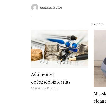
administrator
EZEKET
Adómentes
egészségbiztosítás
2018. április 10. kedd
Macsk
cicán