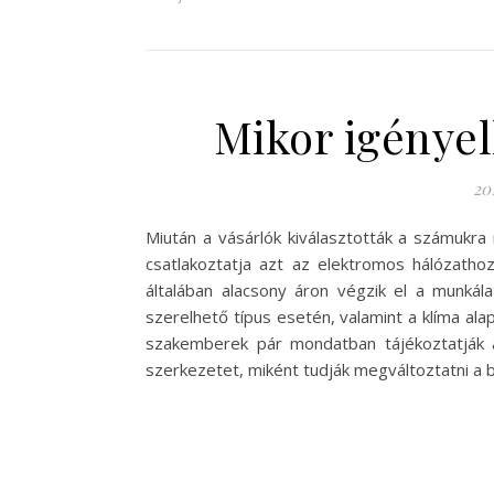
Mikor igényel
20
Miután a vásárlók kiválasztották a számukra
csatlakoztatja azt az elektromos hálózatho
általában alacsony áron végzik el a munkálat
szerelhető típus esetén, valamint a klíma al
szakemberek pár mondatban tájékoztatják a
szerkezetet, miként tudják megváltoztatni a b