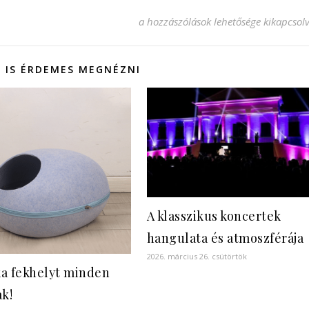
Mikor igényelhető a klímaszerelés? b
a hozzászólások lehetősége kikapcsol
 IS ÉRDEMES MEGNÉZNI
A klasszikus koncertek
hangulata és atmoszférája
2026. március 26. csütörtök
a fekhelyt minden
ak!