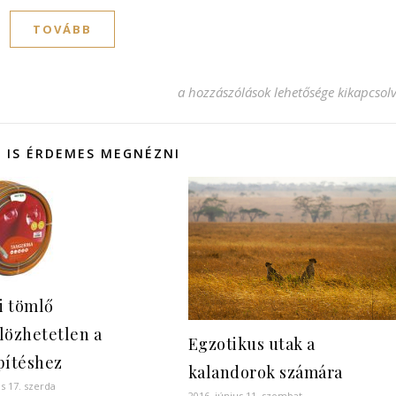
TOVÁBB
Velünk szakszerű a klímaszerelés bej
a hozzászólások lehetősége kikapcsol
 IS ÉRDEMES MEGNÉZNI
ti tömlő
lözhetetlen a
Egzotikus utak a
pítéshez
kalandorok számára
us 17. szerda
2016. június 11. szombat