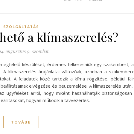
SZOLGÁLTATÁS
hető a klímaszerelés?
14. augusztus 9. szombat
 megfelelő készüléket, érdemes felkeresniük egy szakembert, a
z. A klímaszerelés árajánlatai változóak, azonban a szakember
okat. A feladatok közé tartozik a klíma rögzítése, például fal
apbeállításainak elvégzése és beüzemelése. A klímaszerelés után,
z ügyfeleket arról, hogy miként használhatják biztonságosan
eállításokat, hogyan működik a távvezérlés.
TOVÁBB