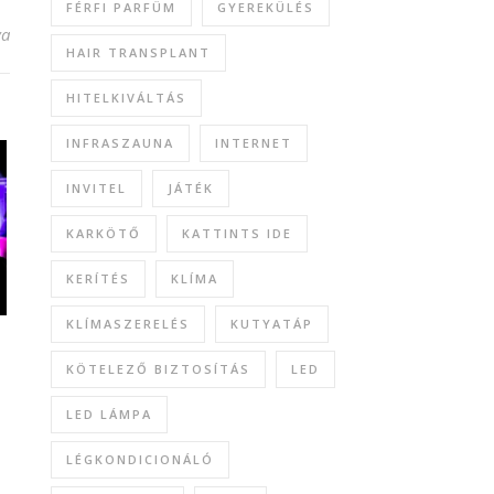
FÉRFI PARFÜM
GYEREKÜLÉS
ejegyzéshez
va
HAIR TRANSPLANT
HITELKIVÁLTÁS
INFRASZAUNA
INTERNET
INVITEL
JÁTÉK
KARKÖTŐ
KATTINTS IDE
KERÍTÉS
KLÍMA
KLÍMASZERELÉS
KUTYATÁP
KÖTELEZŐ BIZTOSÍTÁS
LED
LED LÁMPA
LÉGKONDICIONÁLÓ