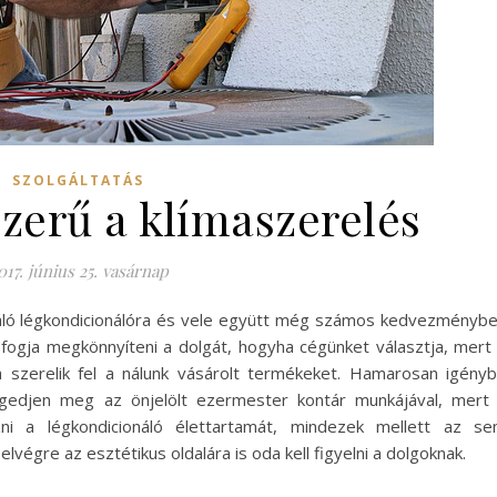
SZOLGÁLTATÁS
zerű a klímaszerelés
017. június 25. vasárnap
iváló légkondicionálóra és vele együtt még számos kedvezményb
 fogja megkönnyíteni a dolgát, hogyha cégünket választja, mert
 szerelik fel a nálunk vásárolt termékeket. Hamarosan igény
égedjen meg az önjelölt ezermester kontár munkájával, mert
ni a légkondicionáló élettartamát, mindezek mellett az s
lvégre az esztétikus oldalára is oda kell figyelni a dolgoknak.