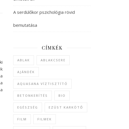
A serdülőkor pszichológia rövid
bemutatása
CÍMKÉK
ABLAK
ABLAKCSERE
ki
ek
AJÁNDÉK
ra
 a
AQUASANA VÍZTISZTÍTÓ
 a
BETONKERÍTÉS
BIO
EGÉSZSÉG
EZÜST KARKÖTŐ
FILM
FILMEK