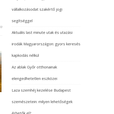
vállalkozásodat szakértő jogi
segítséggel
egyzéshez
va
Aktuális last minute utak és utazási
irodák Magyarországon: gyors keresés
kapkodás nélkül
Az ablak Győr otthonainak
elengedhetetlen eszközei
Laza szemhéj kezelése Budapest
szemészetein: milyen lehetőségek
érhetők el?