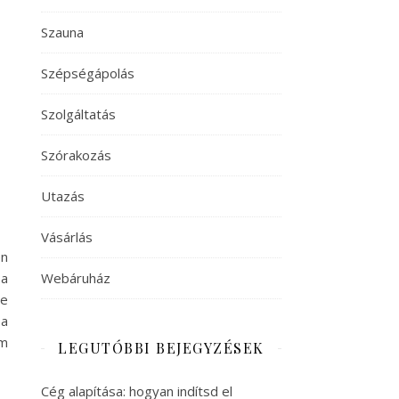
Szauna
Szépségápolás
Szolgáltatás
Szórakozás
Utazás
Vásárlás
en
 a
Webáruház
be
 a
em
LEGUTÓBBI BEJEGYZÉSEK
Cég alapítása: hogyan indítsd el