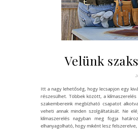
Velünk szaks
2
Itt a nagy lehetőség, hogy lecsapjon egy k
részesülhet. Többek között, a klímaszerelés
szakembereink megbízható csapatot alkotva
veheti annak minden szolgáltatását. Ne el
klímaszerelés nagyban meg fogja határoz
elhanyagolható, hogy miként lesz felszerelve, e