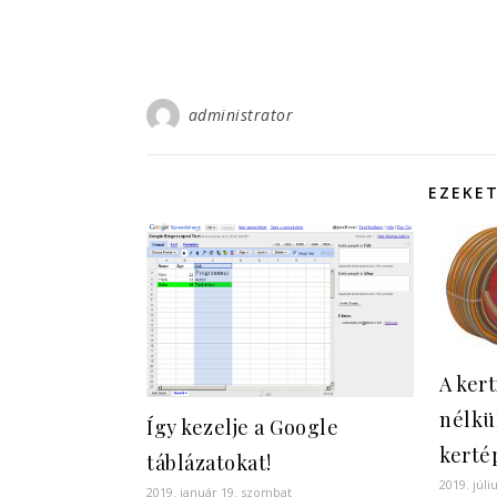
administrator
EZEKET
A ker
nélkü
Így kezelje a Google
kerté
táblázatokat!
2019. júli
2019. január 19. szombat