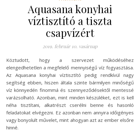
Aquasana konyhai
víztisztító a tiszta
csapvízért
2019. február 10. vasárnap
Köztudott, hogy a szervezet működéséhez
elengedhetetlen a megfelelő mennyiségű víz fogyasztása.
Az Aquasana konyhai víztisztító pedig rendkívül nagy
segítség ebben, hiszen általa szinte bármilyen minőségű
víz könnyedén finommá és szennyeződésektől mentessé
varázsolható. Azonban, mint minden készüléket, ezt is kell
néha tisztítani, alkatrészt cserélni benne és hasonló
feladatokat elvégezni. Ez azonban nem annyira időigényes
vagy bonyolult művelet, mint ahogyan azt az ember elsőre
hinné.