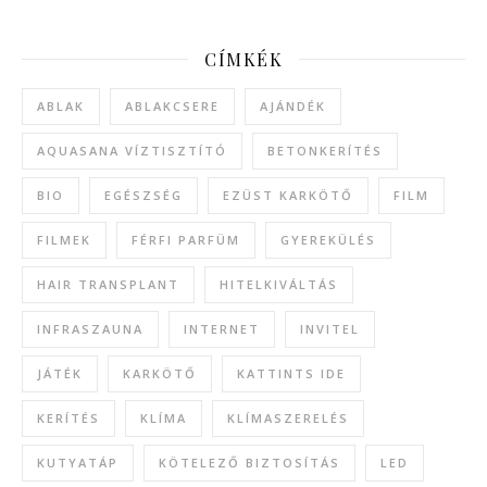
CÍMKÉK
ABLAK
ABLAKCSERE
AJÁNDÉK
AQUASANA VÍZTISZTÍTÓ
BETONKERÍTÉS
BIO
EGÉSZSÉG
EZÜST KARKÖTŐ
FILM
FILMEK
FÉRFI PARFÜM
GYEREKÜLÉS
HAIR TRANSPLANT
HITELKIVÁLTÁS
INFRASZAUNA
INTERNET
INVITEL
JÁTÉK
KARKÖTŐ
KATTINTS IDE
KERÍTÉS
KLÍMA
KLÍMASZERELÉS
KUTYATÁP
KÖTELEZŐ BIZTOSÍTÁS
LED