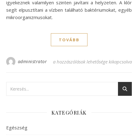
igyekeznek valamilyen szinten javítani a helyzeten. A klór
segít elpusztítani a vízben található baktériumokat, egyéb
mikroorganizmusokat.
TOVÁBB
administrator
Jó választás az Aquasana víztisztító bejeg
a hozzászólások lehetősége kikapcsolva
KATEGÓRIÁK
Egészség