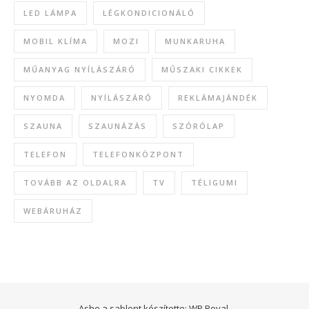
LED LÁMPA
LÉGKONDICIONÁLÓ
MOBIL KLÍMA
MOZI
MUNKARUHA
MŰANYAG NYÍLÁSZÁRÓ
MŰSZAKI CIKKEK
NYOMDA
NYÍLÁSZÁRÓ
REKLÁMAJÁNDÉK
SZAUNA
SZAUNÁZÁS
SZÓRÓLAP
TELEFON
TELEFONKÖZPONT
TOVÁBB AZ OLDALRA
TV
TÉLIGUMI
WEBÁRUHÁZ
Ashe a sablont készítette:
WP Royal
.