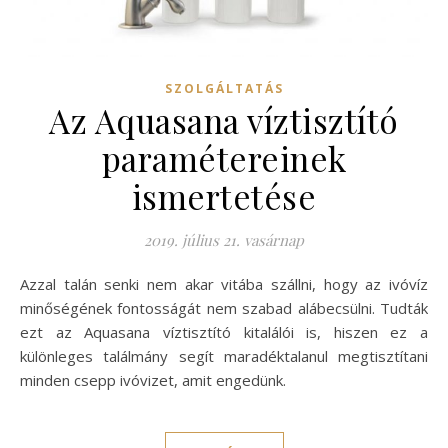
SZOLGÁLTATÁS
Az Aquasana víztisztító
paramétereinek
ismertetése
2019. július 21. vasárnap
Azzal talán senki nem akar vitába szállni, hogy az ivóvíz
minőségének fontosságát nem szabad alábecsülni. Tudták
ezt az Aquasana víztisztító kitalálói is, hiszen ez a
különleges találmány segít maradéktalanul megtisztítani
minden csepp ivóvizet, amit engedünk.