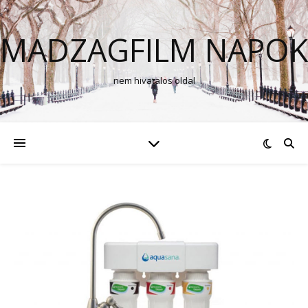
MADZAGFILM NAPOK
nem hivatalos oldal