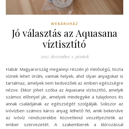
WEBÁRUHÁZ
Jó választás az Aquasana
víztisztító
2017. december 1. péntek
Habár Magyarország megannyi részén jó minőségű, tiszta
víznek lehet örülni, vannak helyek, ahol olyan anyagokat is
tartalmaz, amelyek nem kedvezőek az emberi egészségre
nézve. Ekkor jöhet szóba az Aquasana víztisztító, amelyik
számos előnnyel jár, amelyek mindegyike a tulajdonos és
annak családjának az egészségét szolgálják. Sokszor az
ivóvízben számos káros anyag lelhető fel, amik bekerülve
az ivóvíz rendszerekbe közvetlenül veszélyeztetik az
ember szervezetét. A szakemberek a klórozással