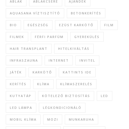
ABLAK
ABLAKCSERE
AJÁNDÉK
AQUASANA VÍZTISZTÍTÓ
BETONKERÍTÉS
BIO
EGÉSZSÉG
EZÜST KARKÖTŐ
FILM
FILMEK
FÉRFI PARFÜM
GYEREKÜLÉS
HAIR TRANSPLANT
HITELKIVÁLTÁS
INFRASZAUNA
INTERNET
INVITEL
JÁTÉK
KARKÖTŐ
KATTINTS IDE
KERÍTÉS
KLÍMA
KLÍMASZERELÉS
KUTYATÁP
KÖTELEZŐ BIZTOSÍTÁS
LED
LED LÁMPA
LÉGKONDICIONÁLÓ
MOBIL KLÍMA
MOZI
MUNKARUHA