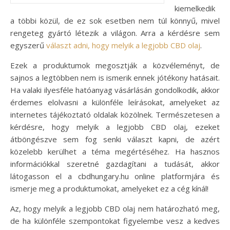
kiemelkedik
a többi közül, de ez sok esetben nem túl könnyű, mivel
rengeteg gyártó létezik a világon. Arra a kérdésre sem
egyszerű
választ adni, hogy melyik a legjobb CBD olaj
.
Ezek a produktumok megosztják a közvéleményt, de
sajnos a legtöbben nem is ismerik ennek jótékony hatásait.
Ha valaki ilyesféle hatóanyag vásárlásán gondolkodik, akkor
érdemes elolvasni a különféle leírásokat, amelyeket az
internetes tájékoztató oldalak közölnek.
Természetesen a
kérdésre, hogy melyik a legjobb CBD olaj, ezeket
átböngészve sem fog senki választ kapni, de azért
közelebb kerülhet a téma megértéséhez. Ha hasznos
információkkal szeretné gazdagítani a tudását, akkor
látogasson el a cbdhungary.hu online platformjára és
ismerje meg a produktumokat, amelyeket ez a cég kínál!
Az, hogy melyik a legjobb CBD olaj nem határozható meg,
de ha különféle szempontokat figyelembe vesz a kedves