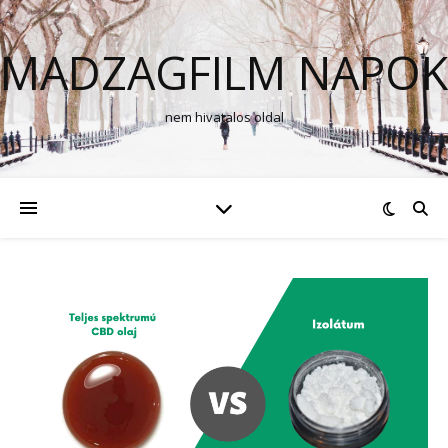
MADZAGFILM NAPOK
nem hivatalos oldal