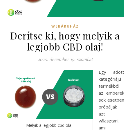
WEBÁRUHÁZ
Derítse ki, hogy melyik a
legjobb CBD olaj!
2020. december 19. szombat
Egy adott
kategóriájú
termékből
az emberek
sok esetben
próbálják
azt
választani,
Melyik a legjobb cbd olaj
ami