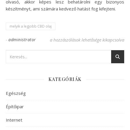
olvasó, akkor képes lesz behatárolni egy bizonyos
készítményt, ami számára kedvező hatást fog kifejteni.
melyik a legjobb CBD olaj
-
administrator
Derítse ki, hogy melyik a legjobb CBD olaj
a hozzászólások lehetősége kikapcsolva
KATEGÓRIÁK
Egészség
Építőipar
Internet