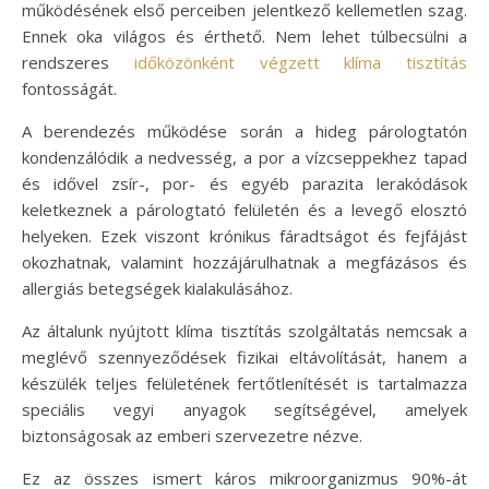
működésének első perceiben jelentkező kellemetlen szag.
Ennek oka világos és érthető. Nem lehet túlbecsülni a
rendszeres
időközönként végzett klíma tisztítás
fontosságát.
A berendezés működése során a hideg párologtatón
kondenzálódik a nedvesség, a por a vízcseppekhez tapad
és idővel zsír-, por- és egyéb parazita lerakódások
keletkeznek a párologtató felületén és a levegő elosztó
helyeken. Ezek viszont krónikus fáradtságot és fejfájást
okozhatnak, valamint hozzájárulhatnak a megfázásos és
allergiás betegségek kialakulásához.
Az általunk nyújtott klíma tisztítás szolgáltatás nemcsak a
meglévő szennyeződések fizikai eltávolítását, hanem a
készülék teljes felületének fertőtlenítését is tartalmazza
speciális vegyi anyagok segítségével, amelyek
biztonságosak az emberi szervezetre nézve.
Ez az összes ismert káros mikroorganizmus 90%-át