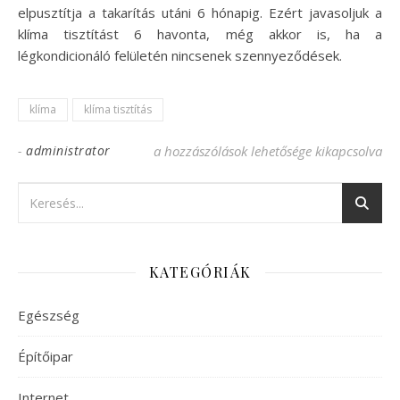
elpusztítja a takarítás utáni 6 hónapig. Ezért javasoljuk a
klíma tisztítást 6 havonta, még akkor is, ha a
légkondicionáló felületén nincsenek szennyeződések.
klíma
klíma tisztítás
-
administrator
A klíma tisztítás és fertőtlenítés fontossá
a hozzászólások lehetősége kikapcsolva
KATEGÓRIÁK
Egészség
Építőipar
Internet