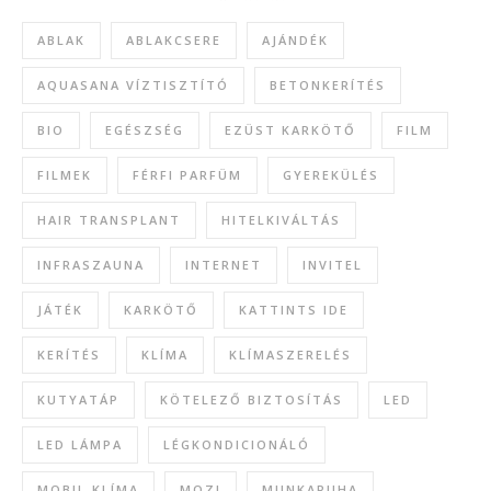
ABLAK
ABLAKCSERE
AJÁNDÉK
AQUASANA VÍZTISZTÍTÓ
BETONKERÍTÉS
BIO
EGÉSZSÉG
EZÜST KARKÖTŐ
FILM
FILMEK
FÉRFI PARFÜM
GYEREKÜLÉS
HAIR TRANSPLANT
HITELKIVÁLTÁS
INFRASZAUNA
INTERNET
INVITEL
JÁTÉK
KARKÖTŐ
KATTINTS IDE
KERÍTÉS
KLÍMA
KLÍMASZERELÉS
KUTYATÁP
KÖTELEZŐ BIZTOSÍTÁS
LED
LED LÁMPA
LÉGKONDICIONÁLÓ
MOBIL KLÍMA
MOZI
MUNKARUHA