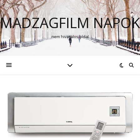
MADZAGFILM NAPOK
nem hivatalos oldal