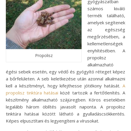
gyógyászatban
számos kiváló
termék található,
amelyek segítenek
az egészség
megőrzésében, a
kellemetlenségek
enyhítésében. A
Propolisz
propolisz
alkalmazható
égési sebek esetén, egy védő és gyógyító réteget képez
a bőrfelületen. A seb keletkezése után azonnal alkalmazni
kell a készítményt, hogy kifejthesse jótékony hatását.
A
propolisz tinktúra hatásai
közé tartozik a fertőtlenítés. A
készítmény alkalmazható szájüregben. Kóros esetekben
legalább három öblítés javasolt naponta. A propolisz
tinktúra hatásai között látható a gyulladáscsökkentés.
Képes elpusztítani és legyengíteni a vírusokat.