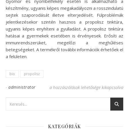
Gyomor és nyombélfekély esetén is alkalmazható a
készítmény, ugyanis képes megakadályozni a rosszindulatú
sejtek szaporodását illetve elterjedését. Fülproblémák
jelentkezésekor szintén hasznos a propolisz tinktúra,
ugyanis képes enyhíteni a gyulladást. A propolisz tinktúra
hatásai a gyermekek esetében is érvényesek. Erősíti az
immunrendszerüket, megelőzi a meghűléses
betegségeket. A termékről további információk érhetőek el
a felületen.
bio
propolisz
-
administrator
Milyen anyag a propolisz? bejegyzéshez
a hozzászólások lehetősége kikapcsolva
KATEGÓRIÁK