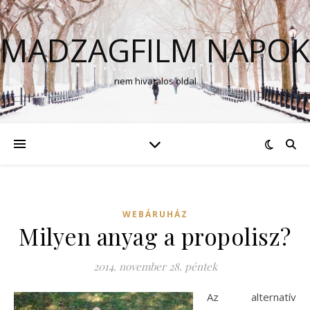
MADZAGFILM NAPOK
nem hivatalos oldal
WEBÁRUHÁZ
Milyen anyag a propolisz?
2014. november 28. péntek
Az alternatív