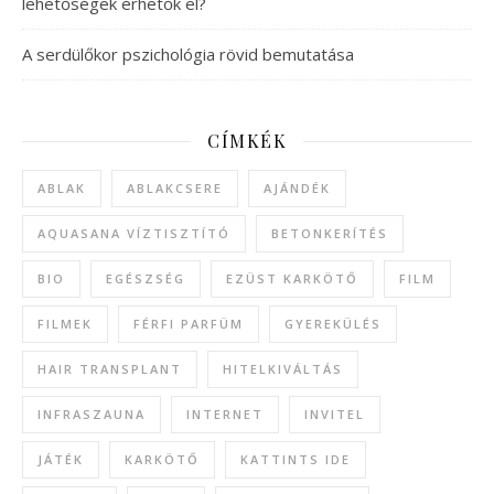
lehetőségek érhetők el?
A serdülőkor pszichológia rövid bemutatása
CÍMKÉK
ABLAK
ABLAKCSERE
AJÁNDÉK
AQUASANA VÍZTISZTÍTÓ
BETONKERÍTÉS
BIO
EGÉSZSÉG
EZÜST KARKÖTŐ
FILM
FILMEK
FÉRFI PARFÜM
GYEREKÜLÉS
HAIR TRANSPLANT
HITELKIVÁLTÁS
INFRASZAUNA
INTERNET
INVITEL
JÁTÉK
KARKÖTŐ
KATTINTS IDE