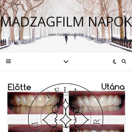
MADZAGFILM NAPOK
nem hivatalos oldal