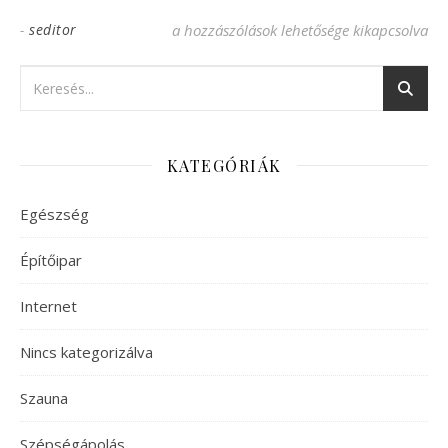
-
seditor
Fogfehérítés és fogkőlevétel magas szinte
a hozzászólások lehetősége kikapcsolva
KATEGÓRIÁK
Egészség
Építőipar
Internet
Nincs kategorizálva
Szauna
Szépségápolás