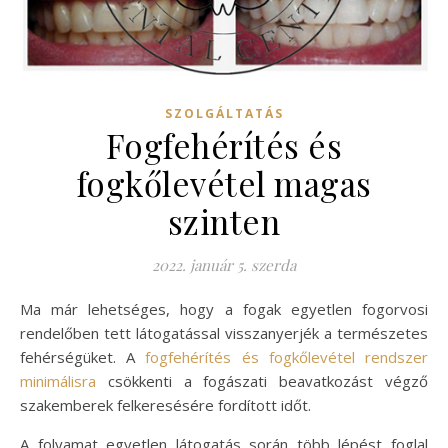
SZOLGÁLTATÁS
Fogfehérítés és
fogkőlevétel magas
szinten
2022. január 5. szerda
Ma már lehetséges, hogy a fogak egyetlen fogorvosi
rendelőben tett látogatással visszanyerjék a természetes
fehérségüket. A
fogfehérítés és fogkőlevétel rendszer
minimálisra
csökkenti a fogászati beavatkozást végző
szakemberek felkeresésére fordított időt.
A folyamat egyetlen látogatás során több lépést foglal