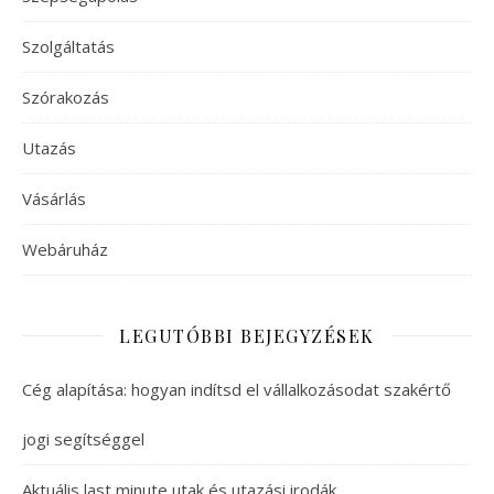
Szolgáltatás
Szórakozás
Utazás
Vásárlás
Webáruház
LEGUTÓBBI BEJEGYZÉSEK
Cég alapítása: hogyan indítsd el vállalkozásodat szakértő
jogi segítséggel
Aktuális last minute utak és utazási irodák