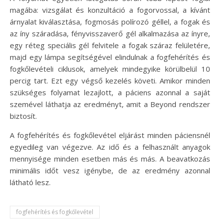
magába: vizsgálat és konzultáció a fogorvossal, a kívánt
árnyalat kiválasztása, fogmosás polírozó géllel, a fogak és
az íny száradása, fényvisszaverő gél alkalmazása az ínyre,
egy réteg speciális gél felvitele a fogak száraz felületére,
majd egy lámpa segítségével elindulnak a fogfehérítés és
fogkőlevételi ciklusok, amelyek mindegyike körülbelül 10
percig tart.
Ezt egy végső kezelés követi. Amikor minden
szükséges folyamat lezajlott, a páciens azonnal a saját
szemével láthatja az eredményt, amit a Beyond rendszer
biztosít.
A fogfehérítés és fogkőlevétel eljárást minden páciensnél
egyedileg van végezve. Az idő és a felhasznált anyagok
mennyisége minden esetben más és más. A beavatkozás
minimális időt vesz igénybe, de az eredmény azonnal
látható lesz.
fogfehérítés és fogkőlevétel