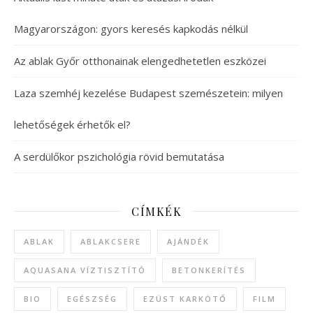
Magyarországon: gyors keresés kapkodás nélkül
Az ablak Győr otthonainak elengedhetetlen eszközei
Laza szemhéj kezelése Budapest szemészetein: milyen
lehetőségek érhetők el?
A serdülőkor pszichológia rövid bemutatása
CÍMKÉK
ABLAK
ABLAKCSERE
AJÁNDÉK
AQUASANA VÍZTISZTÍTÓ
BETONKERÍTÉS
BIO
EGÉSZSÉG
EZÜST KARKÖTŐ
FILM