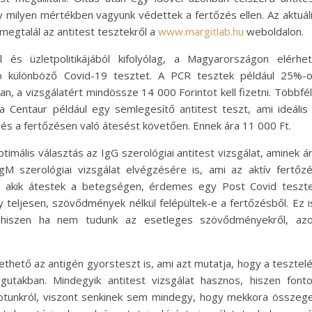
 milyen mértékben vagyunk védettek a fertőzés ellen. Az aktuál
 megtalál az antitest tesztekről a
www.margitlab.hu
weboldalon.
és üzletpolitikájából kifolyólag, a Magyarországon elérhe
bb különböző Covid-19 tesztet. A PCR tesztek például 25%-
, a vizsgálatért mindössze 14 000 Forintot kell fizetni. Többfé
 a Centaur például egy semlegesítő antitest teszt, ami ideális
 és a fertőzésen való átesést követően. Ennek ára 11 000 Ft.
imális választás az IgG szerológiai antitest vizsgálat, aminek á
M szerológiai vizsgálat elvégzésére is, ami az aktív fertőz
k, akik átestek a betegségen, érdemes egy Post Covid teszt
y teljesen, szövődmények nélkül felépültek-e a fertőzésből. Ez i
, hiszen ha nem tudunk az esetleges szövődményekről, az
hető az antigén gyorsteszt is, ami azt mutatja, hogy a tesztel
égutakban. Mindegyik antitest vizsgálat hasznos, hiszen font
otunkról, viszont senkinek sem mindegy, hogy mekkora összeg