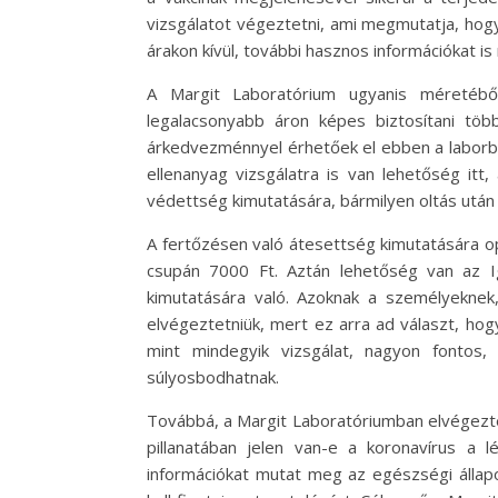
vizsgálatot végeztetni, ami megmutatja, hogy
árakon kívül, további hasznos információkat is
A Margit Laboratórium ugyanis méretéből 
legalacsonyabb áron képes biztosítani tö
árkedvezménnyel érhetőek el ebben a laborban
ellenanyag vizsgálatra is van lehetőség itt,
védettség kimutatására, bármilyen oltás után
A fertőzésen való átesettség kimutatására opt
csupán 7000 Ft. Aztán lehetőség van az Ig
kimutatására való. Azoknak a személyekne
elvégeztetniük, mert ez arra ad választ, hog
mint mindegyik vizsgálat, nagyon fontos
súlyosbodhatnak.
Továbbá, a Margit Laboratóriumban elvégeztet
pillanatában jelen van-e a koronavírus a l
információkat mutat meg az egészségi állap