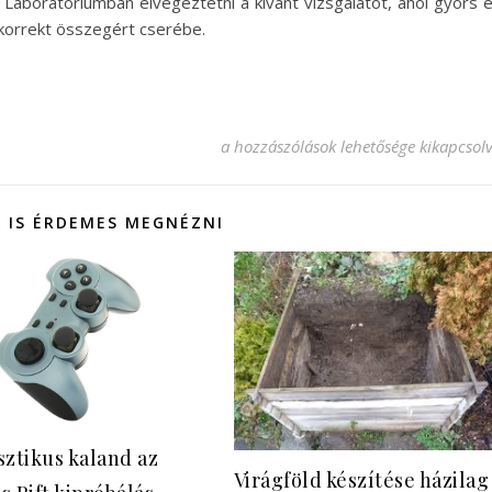
it Laboratóriumban elvégeztetni a kívánt vizsgálatot, ahol gyors 
korrekt összegért cserébe.
Covid antitest tesztek: árak és egyéb
a hozzászólások lehetősége kikapcsol
 IS ÉRDEMES MEGNÉZNI
sztikus kaland az
Virágföld készítése házilag