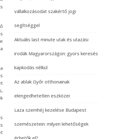
is
vállalkozásodat szakértő jogi
segítséggel
tő
os
Aktuális last minute utak és utazási
le
 a
irodák Magyarországon: gyors keresés
kapkodás nélkül
ra
és
Az ablak Győr otthonainak
et
s,
elengedhetetlen eszközei
ok
Laza szemhéj kezelése Budapest
és
szemészetein: milyen lehetőségek
os
et
érhetők el?