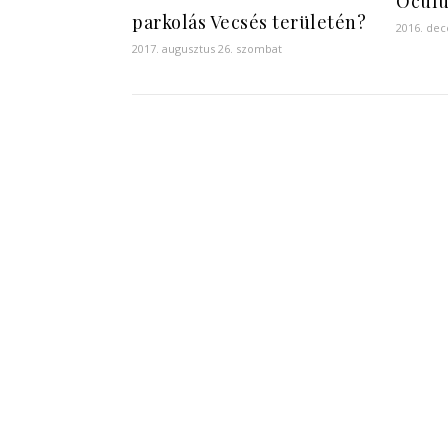
Oculu
parkolás Vecsés területén?
2016. de
2017. augusztus 26. szombat