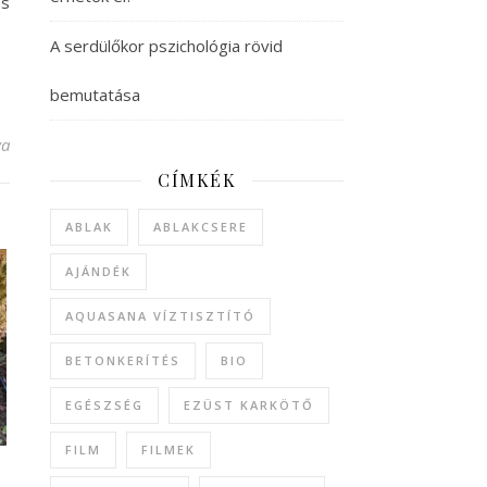
és
A serdülőkor pszichológia rövid
bemutatása
 hasznos tudnivalók bejegyzéshez
va
CÍMKÉK
ABLAK
ABLAKCSERE
AJÁNDÉK
AQUASANA VÍZTISZTÍTÓ
BETONKERÍTÉS
BIO
EGÉSZSÉG
EZÜST KARKÖTŐ
FILM
FILMEK