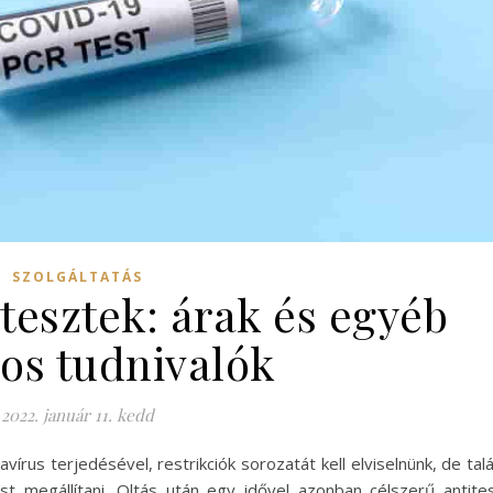
SZOLGÁLTATÁS
 tesztek: árak és egyéb
os tudnivalók
2022. január 11. kedd
avírus terjedésével, restrikciók sorozatát kell elviselnünk, de tal
st megállítani. Oltás után egy idővel azonban célszerű antite