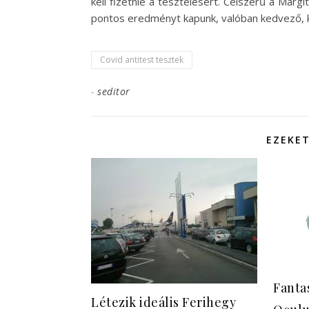
kell fizetnie a tesztelésért. Célszerű a Marg
pontos eredményt kapunk, valóban kedvező, 
Covid antitest tesztek
-
seditor
EZEKET
Fanta
Létezik ideális Ferihegy