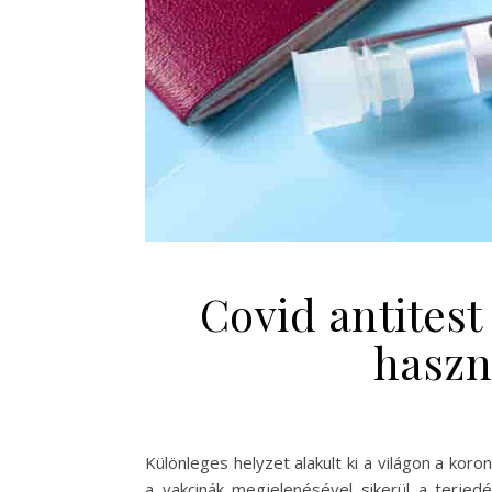
Covid antitest
haszn
Különleges helyzet alakult ki a világon a koron
a vakcinák megjelenésével sikerül a terjedé