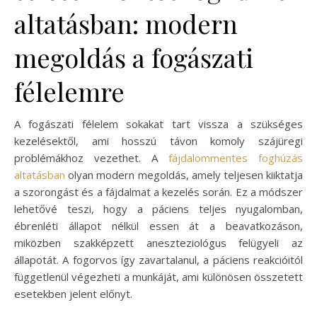
altatásban: modern
megoldás a fogászati
félelemre
A fogászati félelem sokakat tart vissza a szükséges
kezelésektől, ami hosszú távon komoly szájüregi
problémákhoz vezethet. A
fájdalommentes foghúzás
altatásban
olyan modern megoldás, amely teljesen kiiktatja
a szorongást és a fájdalmat a kezelés során. Ez a módszer
lehetővé teszi, hogy a páciens teljes nyugalomban,
ébrenléti állapot nélkül essen át a beavatkozáson,
miközben szakképzett aneszteziológus felügyeli az
állapotát. A fogorvos így zavartalanul, a páciens reakcióitól
függetlenül végezheti a munkáját, ami különösen összetett
esetekben jelent előnyt.