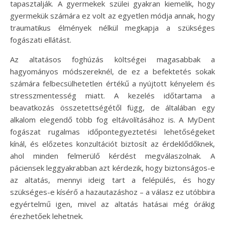
tapasztalják. A gyermekek szülei gyakran kiemelik, hogy
gyermekük számára ez volt az egyetlen módja annak, hogy
traumatikus élmények nélkül megkapja a szükséges
fogászati ellátást.
Az altatásos foghúzás költségei magasabbak a
hagyományos módszereknél, de ez a befektetés sokak
számára felbecsülhetetlen értékű a nyújtott kényelem és
stresszmentesség miatt. A kezelés időtartama a
beavatkozás összetettségétől függ, de általában egy
alkalom elegendő több fog eltávolításához is. A MyDent
fogászat rugalmas időpontegyeztetési lehetőségeket
kínál, és előzetes konzultációt biztosít az érdeklődőknek,
ahol minden felmerülő kérdést megválaszolnak. A
páciensek leggyakrabban azt kérdezik, hogy biztonságos-e
az altatás, mennyi ideig tart a felépülés, és hogy
szükséges-e kísérő a hazautazáshoz – a válasz ez utóbbira
egyértelmű igen, mivel az altatás hatásai még órákig
érezhetőek lehetnek.