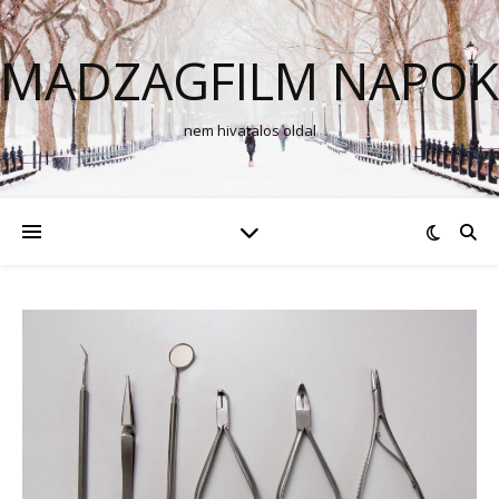
MADZAGFILM NAPOK
nem hivatalos oldal