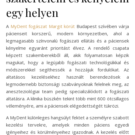
egy helyen
A
MyDent fogászat Margit körút
Budapest szívében várja
pácienseit korszerű, modern környezetben, ahol a
legmagasabb színvonalú fogászati ellátás és a páciensek
kényelme egyaránt prioritást élvez. A rendelő csapata
képzett szakemberekből áll, akik folyamatosan képzik
magukat, hogy a legújabb fogászati technológiákkal és
módszerekkel segíthessék a hozzájuk fordulókat. Az
altatásos kezelésekhez használt berendezések a
legmodernebb biztonsági szabványoknak felelnek meg, az
aneszteziológiai team pedig specializálódott a fogászati
altatásra. A klinika büszkén tekint több mint 600 ötcsillagos
véleményére, ami a páciensek elégedettségét tükrözi.
A MyDent különleges hangsúlyt fektet a személyre szabott
kezelési tervekre, amelyek minden páciens egyedi
igényeihez és körülményeihez igazodnak. A kezelés előtt