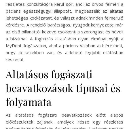
részletes konzultációra kerül sor, ahol az orvos felméri a
páciens egészségügyi állapotát, megbeszélik az altatás
lehetséges kockázatait, és választ adnak minden felmerülő
kérdésre. A rendelő barátságos, nyugodt környezete már
az első pillanattól kezdve csökkenti a szorongást és növeli
a bizalmat. A foghúzás altatásban olyan élményt nyújt a
MyDent fogászaton, ahol a páciens valóban azt érezheti,
hogy jó kezekben van, és a lehető legjobb ellátásban
részesül.
Altatásos fogászati
beavatkozások típusai és
folyamata
Az altatásos fogászati beavatkozások előtt alapos
előkészületek zajlanak, amelyek része egy részletes
egészségügyi felmérés és vérvizsgálat. A páciens pontos