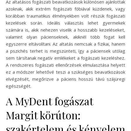
Az altatásos fogászati beavatkozások különösen ajánlottak
azoknak, akik extrém fogászati fóbiával küzdenek, vagy
korábban traumatikus élményekben volt részük fogászati
kezelések során. Ideális választás lehet gyermekek
számára is, akik nehezen viselik a hosszabb kezeléseket,
valamint olyan pácienseknek, akiknél több fogat kell
egyszerre eltávolítani. Az altatás nemcsak a fizikai, hanem
a pszichés terhet is megszünteti, így a páciensek utólag
sem társítanak negatív emlékeket a fogászati kezeléshez.
A rendszeres fogászati ellenőrzések elmulasztása helyett
ez a módszer lehetővé teszi a szükséges beavatkozások
elvégzését, megőrizve a páciens hosszú távú szájüregi
egészségét.
A MyDent fogászat
Margit körúton:
szakértelem és kényelem