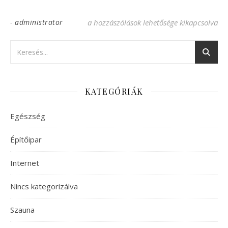
-
administrator
Fájdalommentes foghúzás altatásban a M
a hozzászólások lehetősége kikapcsolva
KATEGÓRIÁK
Egészség
Építőipar
Internet
Nincs kategorizálva
Szauna