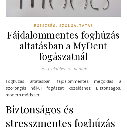
,
EGÉSZSÉG
SZOLGÁLTATÁS
Fájdalommentes foghúzás
altatásban a MyDent
fogászatnál
2025. október 10. péntek
Foghúzás altatásban: fájdalommentes megoldás a
szorongás nélküli fogászati kezeléshez. Biztonságos,
modern módszer.
Biztonságos és
stresszmentes foghúzás