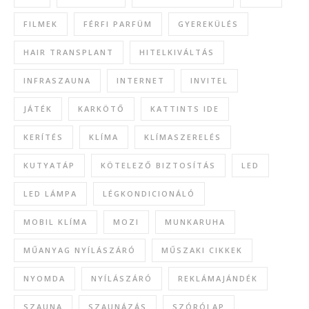
FILMEK
FÉRFI PARFÜM
GYEREKÜLÉS
HAIR TRANSPLANT
HITELKIVÁLTÁS
INFRASZAUNA
INTERNET
INVITEL
JÁTÉK
KARKÖTŐ
KATTINTS IDE
KERÍTÉS
KLÍMA
KLÍMASZERELÉS
KUTYATÁP
KÖTELEZŐ BIZTOSÍTÁS
LED
LED LÁMPA
LÉGKONDICIONÁLÓ
MOBIL KLÍMA
MOZI
MUNKARUHA
MŰANYAG NYÍLÁSZÁRÓ
MŰSZAKI CIKKEK
NYOMDA
NYÍLÁSZÁRÓ
REKLÁMAJÁNDÉK
SZAUNA
SZAUNÁZÁS
SZÓRÓLAP