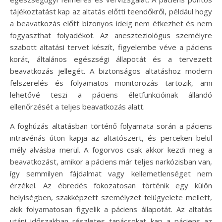
tájékoztatást kap az altatás előtti teendőkről, például hogy
a beavatkozás előtt bizonyos ideig nem étkezhet és nem
fogyaszthat folyadékot. Az aneszteziológus személyre
szabott altatási tervet készít, figyelembe véve a páciens
korát, általános egészségi állapotát és a tervezett
beavatkozás jellegét. A biztonságos altatáshoz modern
felszerelés és folyamatos monitorozás tartozik, ami
lehetővé teszi a páciens életfunkcióinak állandó
ellenőrzését a teljes beavatkozás alatt.
A foghúzás altatásban történő folyamata során a páciens
intravénás úton kapja az altatószert, és perceken belül
mély alvásba merül. A fogorvos csak akkor kezdi meg a
beavatkozást, amikor a páciens már teljes narkózisban van,
így semmilyen fájdalmat vagy kellemetlenséget nem
érzékel. Az ébredés fokozatosan történik egy külön
helyiségben, szakképzett személyzet felügyelete mellett,
akik folyamatosan figyelik a páciens állapotát. Az altatás
utáni időszakban részletes tanácsokat kap a páciens az