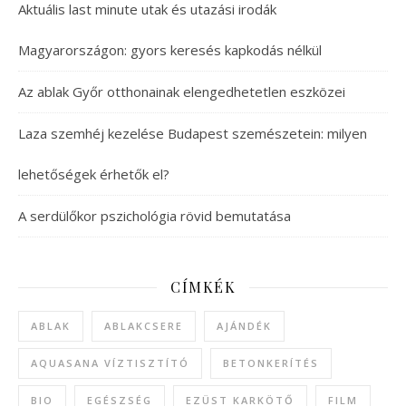
Aktuális last minute utak és utazási irodák
Magyarországon: gyors keresés kapkodás nélkül
Az ablak Győr otthonainak elengedhetetlen eszközei
Laza szemhéj kezelése Budapest szemészetein: milyen
lehetőségek érhetők el?
A serdülőkor pszichológia rövid bemutatása
CÍMKÉK
ABLAK
ABLAKCSERE
AJÁNDÉK
AQUASANA VÍZTISZTÍTÓ
BETONKERÍTÉS
BIO
EGÉSZSÉG
EZÜST KARKÖTŐ
FILM