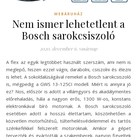
WEBÁRUHÁZ
Nem ismer lehetetlent a
Bosch sarokcsiszoló
2020. december 6. vasárnap
A flex az egyik legtöbbet használt szerszám, ami nem is
meglepő, hiszen ezzel vágni, darabolni, csiszolni és élezni
is lehet. A sokoldalúságával remekel a Bosch sarokcsiszoló
is, mégpedig a GWS 13-125CI modell. Miért is annyira jó
ez? Nos, először is adott a villámgyors és akadálymentes
előrehaladás, hála a nagyon erős, 1300 W-os, konstans
elektronikával bíró motornak. A Bosch sarokcsiszoló
esetében adott a hosszú élettartam, köszönhetően a
közvetlen motorhűtésű, túlterhelésvédelemmel és tartós
szénkefékkel felszerelt motoroknak. Amikor a gépet
tervezték és gyártották a szakemberek, nagyon figyeltek