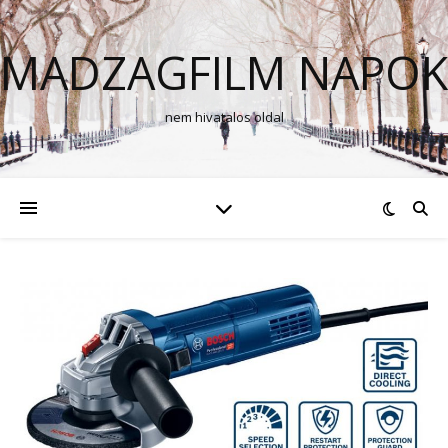
MADZAGFILM NAPOK
nem hivatalos oldal