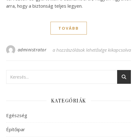
arra, hogy a biztonság teljes legyen.
TOVÁBB
administrator
Nem ismer lehetetlent a Bosch sarokcsisz
a hozzászólások lehetősége kikapcsolva
KATEGÓRIÁK
Egészség
Építőipar