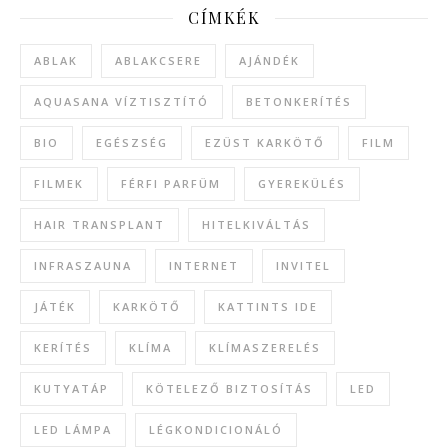
CÍMKÉK
ABLAK
ABLAKCSERE
AJÁNDÉK
AQUASANA VÍZTISZTÍTÓ
BETONKERÍTÉS
BIO
EGÉSZSÉG
EZÜST KARKÖTŐ
FILM
FILMEK
FÉRFI PARFÜM
GYEREKÜLÉS
HAIR TRANSPLANT
HITELKIVÁLTÁS
INFRASZAUNA
INTERNET
INVITEL
JÁTÉK
KARKÖTŐ
KATTINTS IDE
KERÍTÉS
KLÍMA
KLÍMASZERELÉS
KUTYATÁP
KÖTELEZŐ BIZTOSÍTÁS
LED
LED LÁMPA
LÉGKONDICIONÁLÓ