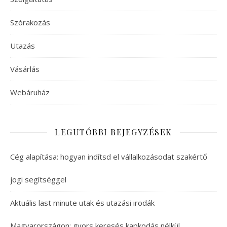
Szórakozás
Utazás
Vásárlás
Webáruház
LEGUTÓBBI BEJEGYZÉSEK
Cég alapítása: hogyan indítsd el vállalkozásodat szakértő
jogi segítséggel
Aktuális last minute utak és utazási irodák
Magyarországon: gyors keresés kapkodás nélkül