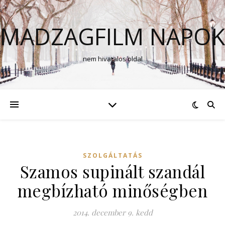
MADZAGFILM NAPOK
nem hivatalos oldal
SZOLGÁLTATÁS
Szamos supinált szandál
megbízható minőségben
2014. december 9. kedd