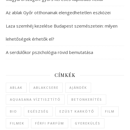
Az ablak Győr otthonainak elengedhetetlen eszközei
Laza szemhéj kezelése Budapest szemészetein: milyen
lehetőségek érhetők el?
A serdülőkor pszichológia rövid bemutatása
CÍMKÉK
ABLAK
ABLAKCSERE
AJÁNDÉK
AQUASANA VÍZTISZTÍTÓ
BETONKERÍTÉS
BIO
EGÉSZSÉG
EZÜST KARKÖTŐ
FILM
FILMEK
FÉRFI PARFÜM
GYEREKÜLÉS