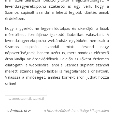
már számtalanszor bebizonyította megbízhatóságát. A
levendulagyerekcipo.hu szakértői is úgy vélik, hogy a
Szamos supinált szandál a lehető legjobb döntés annak
érdekében,
hogy a gyerkőc ne legyen lúdtalpas és sikerüljön a lábak
méretéhez, formájához igazodó lábbeliket választani. A
levendulagyerekcipo.hu webáruház egyébként nemcsak a
Szamos supinált szandál miatt örvend nagy
népszerűségnek, hanem azért is, mert mindezt elérhető
áron kínálja az érdeklődőknek. Felelős szülőként érdemes
ellátogatni a weboldalra, ahol a Szamos supinált szandál
mellett, számos egyéb lábbeli is megtalálható a kínálatban.
Válassza a minőséget, amihez korrekt áron juthat hozzá
online!
szamos supinált szandál
-
administrator
Szamos supinált szandál megbízható min
a hozzászólások lehetősége kikapcsolva