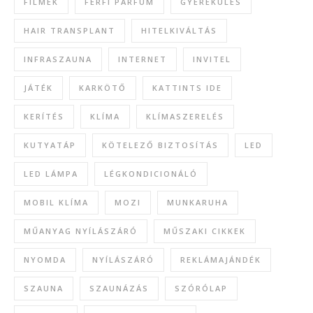
FILMEK
FÉRFI PARFÜM
GYEREKÜLÉS
HAIR TRANSPLANT
HITELKIVÁLTÁS
INFRASZAUNA
INTERNET
INVITEL
JÁTÉK
KARKÖTŐ
KATTINTS IDE
KERÍTÉS
KLÍMA
KLÍMASZERELÉS
KUTYATÁP
KÖTELEZŐ BIZTOSÍTÁS
LED
LED LÁMPA
LÉGKONDICIONÁLÓ
MOBIL KLÍMA
MOZI
MUNKARUHA
MŰANYAG NYÍLÁSZÁRÓ
MŰSZAKI CIKKEK
NYOMDA
NYÍLÁSZÁRÓ
REKLÁMAJÁNDÉK
SZAUNA
SZAUNÁZÁS
SZÓRÓLAP