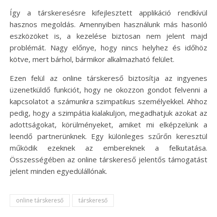
Így a társkeresésre kifejlesztett applikáció rendkívül
hasznos megoldás. Amennyiben használunk más hasonló
eszközöket is, a kezelése biztosan nem jelent majd
problémát. Nagy előnye, hogy nincs helyhez és időhöz
kötve, mert bárhol, bármikor alkalmazható felület.
Ezen felül az online társkereső biztosítja az ingyenes
üzenetküldő funkciót, hogy ne okozzon gondot felvenni a
kapcsolatot a számunkra szimpatikus személyekkel. Ahhoz
pedig, hogy a szimpátia kialakuljon, megadhatjuk azokat az
adottságokat, körülményeket, amiket mi elképzelünk a
leendő partnerünknek. Egy különleges szűrőn keresztül
működik ezeknek az embereknek a felkutatása.
Összességében az online társkereső jelentős támogatást
jelent minden egyedülállónak.
online társkereső
társkereső