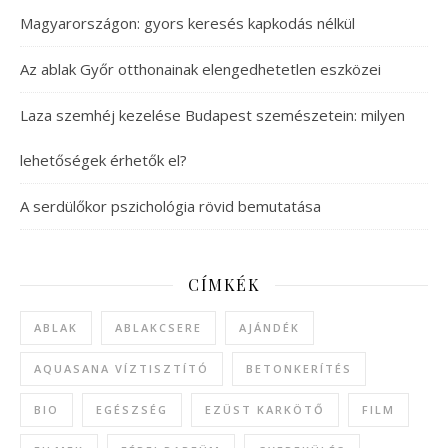
Magyarországon: gyors keresés kapkodás nélkül
Az ablak Győr otthonainak elengedhetetlen eszközei
Laza szemhéj kezelése Budapest szemészetein: milyen
lehetőségek érhetők el?
A serdülőkor pszichológia rövid bemutatása
CÍMKÉK
ABLAK
ABLAKCSERE
AJÁNDÉK
AQUASANA VÍZTISZTÍTÓ
BETONKERÍTÉS
BIO
EGÉSZSÉG
EZÜST KARKÖTŐ
FILM