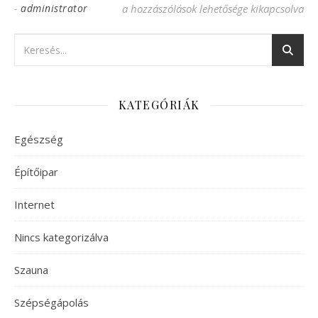
-
administrator
Online társkereső bárhonnan, bármikor b
a hozzászólások lehetősége kikapcsolva
KATEGÓRIÁK
Egészség
Építőipar
Internet
Nincs kategorizálva
Szauna
Szépségápolás