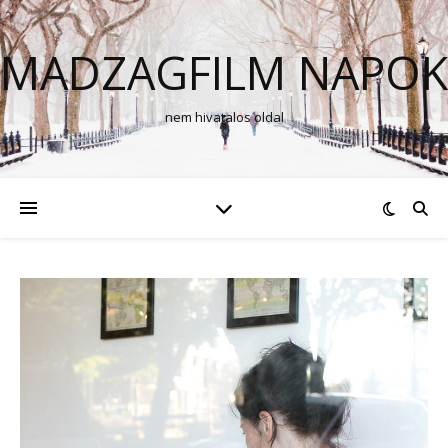
MADZAGFILM NAPOK
nem hivatalos oldal