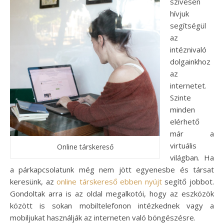
szívesen
hívjuk
segítségül
az
intéznivaló
dolgainkhoz
az
internetet.
Szinte
minden
elérhető
már a
virtuális
Online társkereső
világban. Ha
a párkapcsolatunk még nem jött egyenesbe és társat
keresünk, az
online társkereső ebben nyújt
segítő jobbot.
Gondoltak arra is az oldal megalkotói, hogy az eszközök
között is sokan mobiltelefonon intézkednek vagy a
mobiljukat használják az interneten való böngészésre.