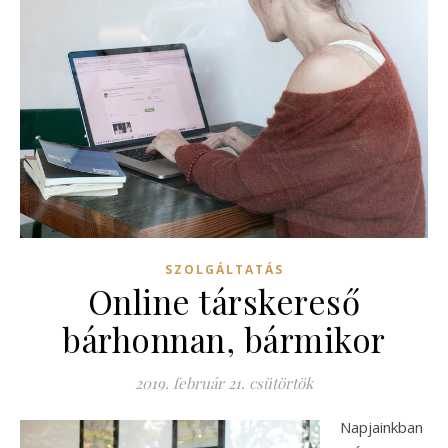
SZOLGÁLTATÁS
Online társkereső
bárhonnan, bármikor
2019. február 21. csütörtök
Napjainkban