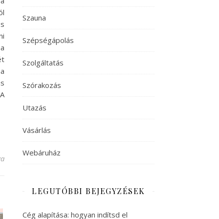
 a
ól
Szauna
es
ni
Szépségápolás
 a
ét
Szolgáltatás
 a
ás
Szórakozás
 A
Utazás
Vásárlás
Webáruház
köménymag bejegyzéshez
va
LEGUTÓBBI BEJEGYZÉSEK
Cég alapítása: hogyan indítsd el