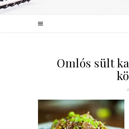
Omlós sült ka
k
2