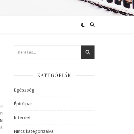
KATEGÓRIÁK
Egészség
Építőipar
 a
en
Internet
ai
es
Nincs kategorizálva