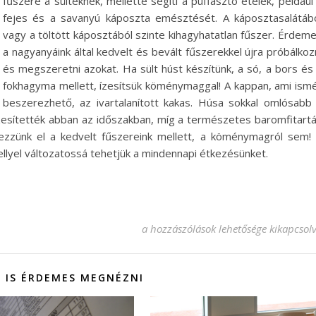
fűszere a sülteknek, mellette segíti a puffasztó ételek, például
fejes és a savanyú káposzta emésztését. A káposztasalátáb
vagy a töltött káposztából szinte kihagyhatatlan fűszer. Érdem
a nagyanyáink által kedvelt és bevált fűszerekkel újra próbálkoz
és megszeretni azokat.
Ha sült húst készítünk, a só, a bors és
fokhagyma mellett, ízesítsük köménymaggal! A kappan, ami ism
beszerezhető, az ivartalanított kakas. Húsa sokkal omlósabb
zesítették abban az időszakban, míg a természetes baromfitart
kezzünk el a kedvelt fűszereink mellett, a köménymagról sem!
ellyel változatossá tehetjük a mindennapi étkezésünket.
Omlós sült kappan kiváló fűszere a 
a hozzászólások lehetősége kikapcsol
 IS ÉRDEMES MEGNÉZNI