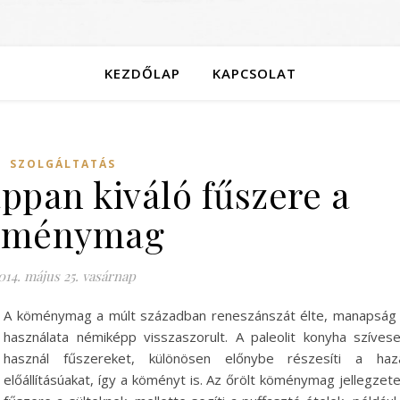
KEZDŐLAP
KAPCSOLAT
SZOLGÁLTATÁS
ppan kiváló fűszere a
öménymag
014. május 25. vasárnap
A köménymag a múlt században reneszánszát élte, manapság
használata némiképp visszaszorult. A paleolit konyha szíves
használ fűszereket, különösen előnybe részesíti a haz
előállításúakat, így a köményt is. Az őrölt köménymag jellegzet