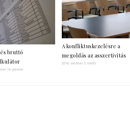
A konfliktuskezelésre a
 és bruttó
megoldás az asszertivitás
lkulátor
2016. október 3. hétfő
óber 14. péntek