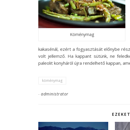
Köménymag
kakasénál, ezért a fogyasztását előnybe rés
volt jellemző. Ha kappant sütünk, ne feled
paleolit konyháról újra rendelhető kappan, am
köménymag
-
administrator
EZEKET