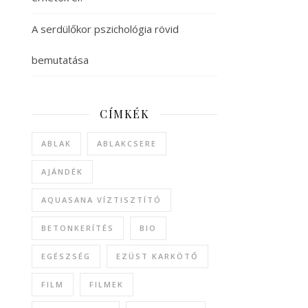
A serdülőkor pszichológia rövid
bemutatása
CÍMKÉK
ABLAK
ABLAKCSERE
AJÁNDÉK
AQUASANA VÍZTISZTÍTÓ
BETONKERÍTÉS
BIO
EGÉSZSÉG
EZÜST KARKÖTŐ
FILM
FILMEK