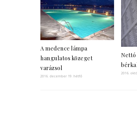
A medence lámpa
Nettó
hangulatos közeget
bérka
varázsol
2016. okt
2016. december 19. hétfő