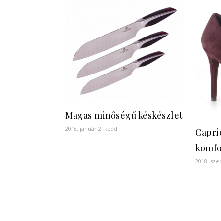
Magas minőségű késkészlet
2018. január 2. kedd
Capric
komfo
2018. sze