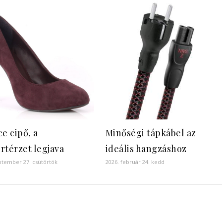
e cipő, a
Minőségi tápkábel az
rtérzet legjava
ideális hangzáshoz
ptember 27. csütörtök
2026. február 24. kedd