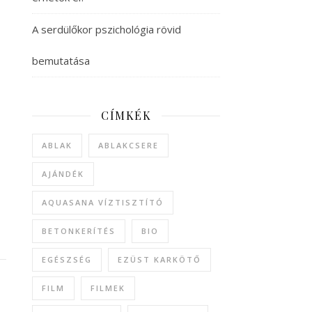
A serdülőkor pszichológia rövid
bemutatása
CÍMKÉK
ABLAK
ABLAKCSERE
AJÁNDÉK
AQUASANA VÍZTISZTÍTÓ
BETONKERÍTÉS
BIO
EGÉSZSÉG
EZÜST KARKÖTŐ
FILM
FILMEK