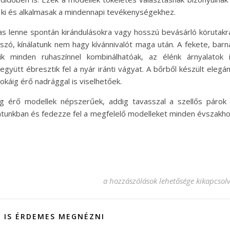
ki és alkalmasak a mindennapi tevékenységekhez.
as lenne spontán kirándulásokra vagy hosszú bevásárló körutakr
 szó, kínálatunk nem hagy kívánnivalót maga után.
A fekete, barn
k minden ruhaszínnel kombinálhatóak, az élénk árnyalatok 
gyütt ébresztik fel a nyár iránti vágyat. A bőrből készült elegá
káig érő nadrággal is viselhetőek.
g érő modellek népszerűek, addig tavasszal a szellős párok
atunkban és fedezze fel a megfelelő modelleket minden évszakh
Női sneaker minden évszakhoz és alk
a hozzászólások lehetősége kikapcsol
 IS ÉRDEMES MEGNÉZNI