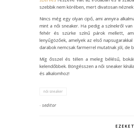
szebbik nem körében, mert divatosan néznek 
Nincs még egy olyan cipő, ami annyira alkalm
mint a női sneaker. Ha pedig a színekről van
fehér és szürke színű párok mellett, ami
lenyűgözőek, amelyek az első napsugarakkal e
darabok nemcsak farmerrel mutatnak jól, de bo
Míg ősszel és télen a meleg bélésű, bokái
kelendőbbek. Böngésszen a női sneaker kínál
és alkalomhoz!
női sneaker
-
seditor
EZEKET