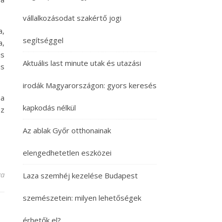
vállalkozásodat szakértő jogi
a,
segítséggel
a,
is
Aktuális last minute utak és utazási
ns
irodák Magyarországon: gyors keresés
 a
kapkodás nélkül
oz
Az ablak Győr otthonainak
elengedhetetlen eszközei
alomhoz bejegyzéshez
va
Laza szemhéj kezelése Budapest
szemészetein: milyen lehetőségek
érhetők el?