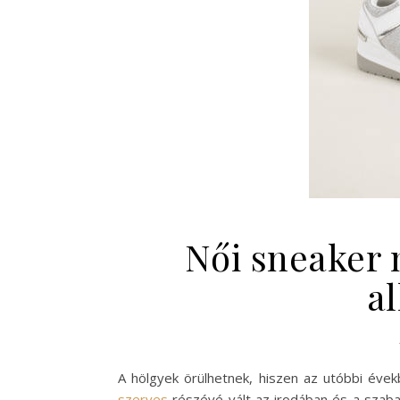
Női sneaker
a
A hölgyek örülhetnek, hiszen az utóbbi éve
szerves
részévé vált az irodában és a szaba