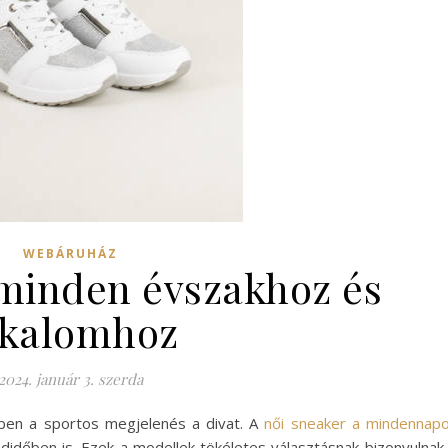
WEBÁRUHÁZ
 minden évszakhoz és
lkalomhoz
2024. január 3. szerda
kben a sportos megjelenés a divat. A
női sneaker a mindennap
didőben is. Ezek a modellek tökéletes választásnak bizonyulnak