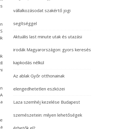
is
vállalkozásodat szakértő jogi
segítséggel
án
OS
Aktuális last minute utak és utazási
ik
irodák Magyarországon: gyors keresés
uk
kapkodás nélkül
ll
mi
Az ablak Győr otthonainak
en
elengedhetetlen eszközei
 A
 a
Laza szemhéj kezelése Budapest
szemészetein: milyen lehetőségek
ne
 a
érhetők el?