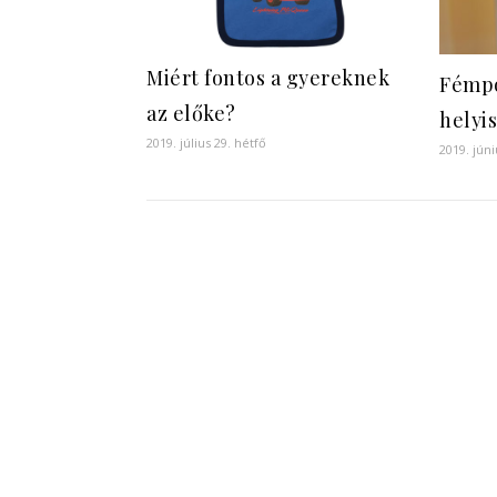
Miért fontos a gyereknek
Fémpo
az előke?
helyi
2019. július 29. hétfő
2019. jún