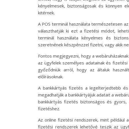
kényelmesek, biztonságosak és könnyen el
kitérnek.
A POS terminál használata természetesen az o
választhatják ki ezt a fizetési módot, lehe
terminál használata kényelmes és biztons
szeretnének készpénzzel fizetni, vagy akik 
Fontos megjegyezni, hogy a webáruházaknak b
az ügyfelek személyes adatainak és fizetés
győződniük arról, hogy az általuk haszná
előírásoknak.
A bankkártyás fizetés a legelterjedtebb é
megadhatják a bankkártyájuk adatait a webáruh
bankkártyás fizetés biztonságos és gyors, 
fizetéshez.
Az online fizetési rendszerek, mint például
fizetési rendszerek lehetővé teszik az ügy