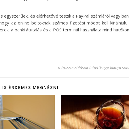
és egyszerűek, és elérhetővé teszik a PayPal számláról vagy ban
, hogy az online boltoknak számos fizetési módot kell kínálniuk.
zerek, a banki átutalás és a POS terminál használata mind hatéko
Milyen fizetési módokkal rendelkezz
a hozzászólások lehetősége kikapcsol
 IS ÉRDEMES MEGNÉZNI