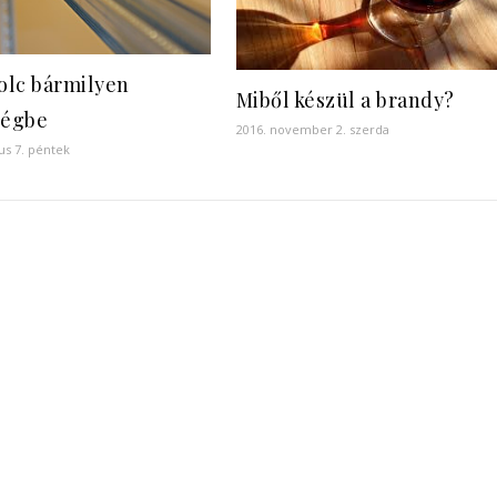
lc bármilyen
Miből készül a brandy?
ségbe
2016. november 2. szerda
ius 7. péntek