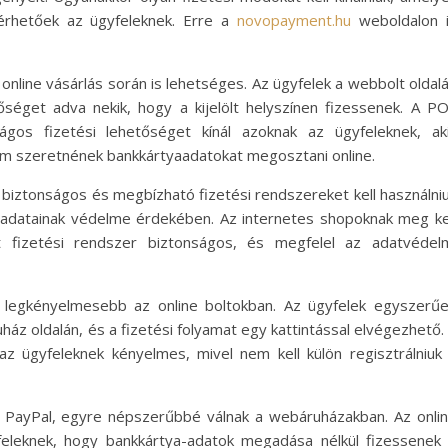
érhetőek az ügyfeleknek. Erre a
novopayment.hu
weboldalon 
nline vásárlás során is lehetséges. Az ügyfelek a webbolt oldal
tőséget adva nekik, hogy a kijelölt helyszínen fizessenek. A P
ágos fizetési lehetőséget kínál azoknak az ügyfeleknek, ak
nem szeretnének bankkártyaadatokat megosztani online.
iztonságos és megbízható fizetési rendszereket kell használni
i adatainak védelme érdekében. Az internetes shopoknak meg ke
lt fizetési rendszer biztonságos, és megfelel az adatvédel
s legkényelmesebb az online boltokban. Az ügyfelek egyszerű
áz oldalán, és a fizetési folyamat egy kattintással elvégezhető.
az ügyfeleknek kényelmes, mivel nem kell külön regisztrálniuk
 a PayPal, egyre népszerűbbé válnak a webáruházakban. Az onli
feleknek, hogy bankkártya-adatok megadása nélkül fizessenek