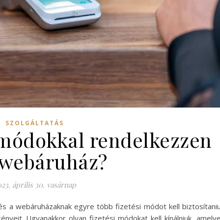
SZOLGÁLTATÁS
i módokkal rendelkezzen
 webáruház?
23. április 30. vasárnap
és a webáruházaknak egyre több fizetési módot kell biztosítani
gényeit. Ugyanakkor olyan fizetési módokat kell kínálniuk, amely