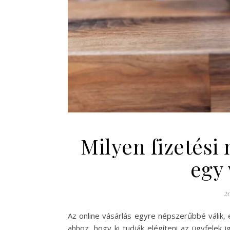
Milyen fizetés
egy
20
Az online vásárlás egyre népszerűbbé válik, 
ahhoz, hogy ki tudják elégíteni az ügyfelek i