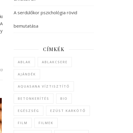
A serdülőkor pszichológia rövid
ki
 A
bemutatása
ny
CÍMKÉK
ABLAK
ABLAKCSERE
en egy webáruház? bejegyzéshez
va
AJÁNDÉK
AQUASANA VÍZTISZTÍTÓ
BETONKERÍTÉS
BIO
EGÉSZSÉG
EZÜST KARKÖTŐ
FILM
FILMEK