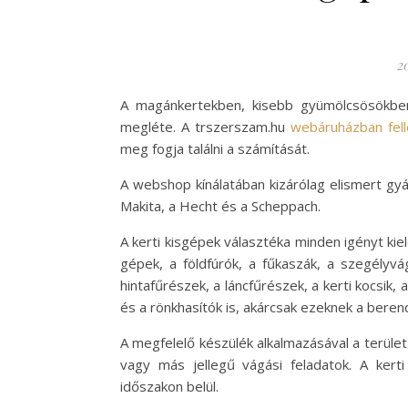
20
A magánkertekben, kisebb gyümölcsösökbe
megléte. A trszerszam.hu
webáruházban fell
meg fogja találni a számítását.
A webshop kínálatában kizárólag elismert gyá
Makita, a Hecht és a Scheppach.
A kerti kisgépek választéka minden igényt kie
gépek, a földfúrók, a fűkaszák, a szegélyvá
hintafűrészek, a láncfűrészek, a kerti kocsi
és a rönkhasítók is, akárcsak ezeknek a beren
A megfelelő készülék alkalmazásával a terüle
vagy más jellegű vágási feladatok. A kerti
időszakon belül.