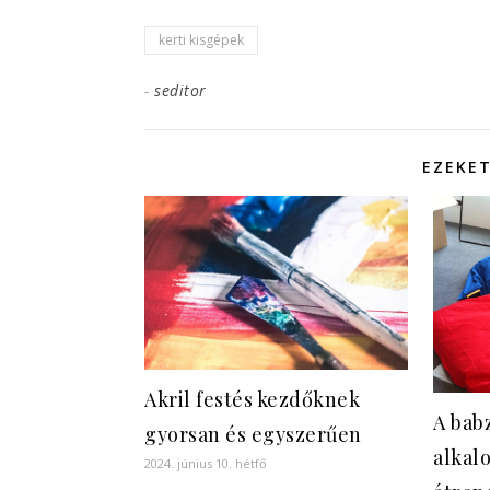
kerti kisgépek
-
seditor
EZEKET
Akril festés kezdőknek
A babz
gyorsan és egyszerűen
alkal
2024. június 10. hétfő