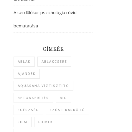
A serdülőkor pszichológia rövid
bemutatása
CÍMKÉK
ABLAK
ABLAKCSERE
AJÁNDÉK
AQUASANA VÍZTISZTÍTÓ
BETONKERÍTÉS
BIO
EGÉSZSÉG
EZÜST KARKÖTŐ
FILM
FILMEK