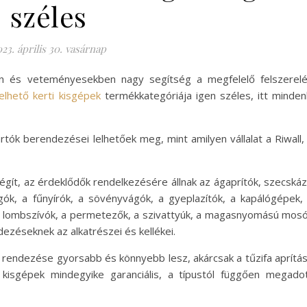
széles
23. április 30. vasárnap
n és veteményesekben nagy segítség a megfelelő felszerel
elhető kerti kisgépek
termékkategóriája igen széles, itt minden
rtók berendezései lelhetőek meg, mint amilyen vállalat a Riwall,
légít, az érdeklődők rendelkezésére állnak az ágaprítók, szecská
gók, a fűnyírók, a sövényvágók, a gyeplazítók, a kapálógépek,
k, a lombszívók, a permetezők, a szivattyúk, a magasnyomású mos
dezéseknek az alkatrészei és kellékei.
t rendezése gyorsabb és könnyebb lesz, akárcsak a tűzifa aprítá
 kisgépek mindegyike garanciális, a típustól függően megado