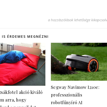
A kerti kisgépek termékkategória igen
a hozzászólások lehetősége kikapcsol
 IS ÉRDEMES MEGNÉZNI
Segway Navimow I210e:
sákfotel akció kiváló
professzionális
om arra, hogy
robotfűnyíró AI