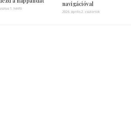
dezd a nappalidat
navigációval
usztus 1. hétfő
2026. április 2. csütörtök