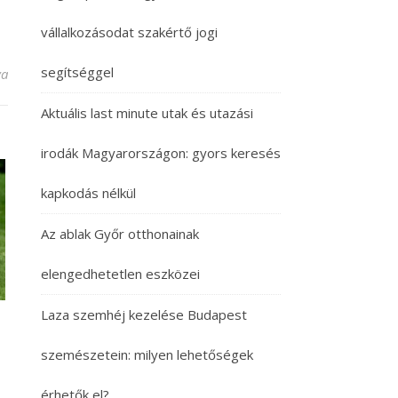
vállalkozásodat szakértő jogi
segítséggel
 széles bejegyzéshez
va
Aktuális last minute utak és utazási
irodák Magyarországon: gyors keresés
kapkodás nélkül
Az ablak Győr otthonainak
elengedhetetlen eszközei
Laza szemhéj kezelése Budapest
szemészetein: milyen lehetőségek
érhetők el?