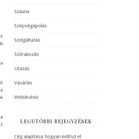
Szauna
Szépségápolás
és
Szolgáltatás
ki
Szórakozás
 a
Utazás
zó
Vásárlás
 a
Webáruház
ók
sa
LEGUTÓBBI BEJEGYZÉSEK
tt
Cég alapítása: hogyan indítsd el