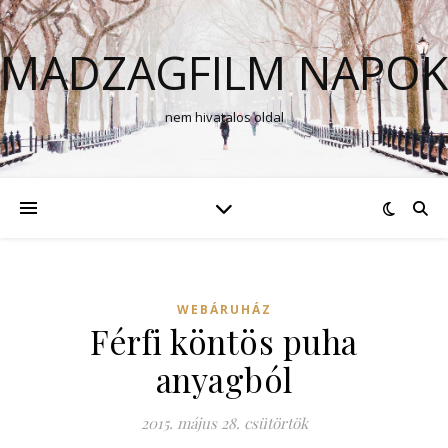
MADZAGFILM NAPOK
nem hivatalos oldal
WEBÁRUHÁZ
Férfi köntös puha
anyagból
2015. május 28. csütörtök