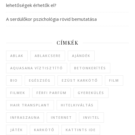
lehetőségek érhetők el?
A serdülőkor pszichológia rövid bemutatása
CÍMKÉK
ABLAK
ABLAKCSERE
AJÁNDÉK
AQUASANA VÍZTISZTÍTÓ
BETONKERÍTÉS
BIO
EGÉSZSÉG
EZÜST KARKÖTŐ
FILM
FILMEK
FÉRFI PARFÜM
GYEREKÜLÉS
HAIR TRANSPLANT
HITELKIVÁLTÁS
INFRASZAUNA
INTERNET
INVITEL
JÁTÉK
KARKÖTŐ
KATTINTS IDE