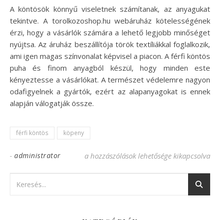
A köntösök könnyű viseletnek számítanak, az anyagukat
tekintve. A torolkozoshop.hu webáruház kötelességének
érzi, hogy a vásárlók számára a lehető legjobb minőséget
nyújtsa. Az áruház beszállítója török textíliákkal foglalkozik,
ami igen magas színvonalat képvisel a piacon. A férfi köntös
puha és finom anyagból készül, hogy minden este
kényeztesse a vásárlókat. A természet védelemre nagyon
odafigyelnek a gyártók, ezért az alapanyagokat is ennek
alapján válogatják össze.
férfi köntös
köpeny
-
administrator
Férfi köntös puha anyagból bejegyzéshez
a hozzászólások lehetősége kikapcsolva