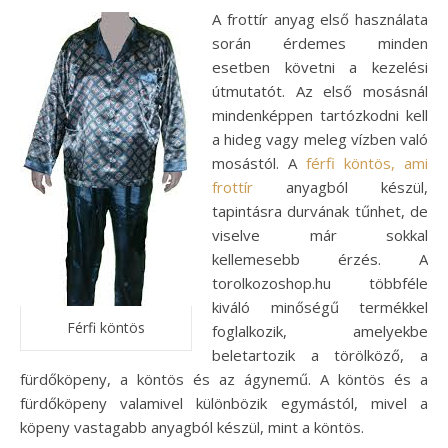
A frottír anyag első használata
során érdemes minden
esetben követni a kezelési
útmutatót. Az első mosásnál
mindenképpen tartózkodni kell
a hideg vagy meleg vízben való
mosástól. A
férfi köntös, ami
frottír
anyagból készül,
tapintásra durvának tűnhet, de
viselve már sokkal
kellemesebb érzés. A
torolkozoshop.hu többféle
kiváló minőségű termékkel
Férfi köntös
foglalkozik, amelyekbe
beletartozik a törölköző, a
fürdőköpeny, a köntös és az ágynemű. A köntös és a
fürdőköpeny valamivel különbözik egymástól, mivel a
köpeny vastagabb anyagból készül, mint a köntös.