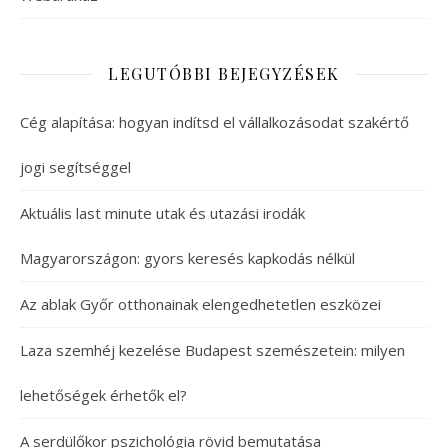
LEGUTÓBBI BEJEGYZÉSEK
Cég alapítása: hogyan indítsd el vállalkozásodat szakértő
jogi segítséggel
Aktuális last minute utak és utazási irodák
Magyarországon: gyors keresés kapkodás nélkül
Az ablak Győr otthonainak elengedhetetlen eszközei
Laza szemhéj kezelése Budapest szemészetein: milyen
lehetőségek érhetők el?
A serdülőkor pszichológia rövid bemutatása