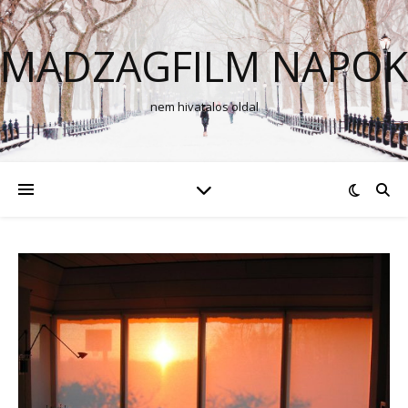
MADZAGFILM NAPOK
nem hivatalos oldal