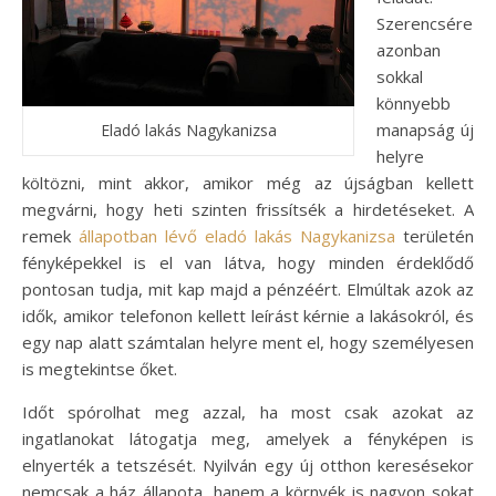
Szerencsére
azonban
sokkal
könnyebb
manapság új
Eladó lakás Nagykanizsa
helyre
költözni, mint akkor, amikor még az újságban kellett
megvárni, hogy heti szinten frissítsék a hirdetéseket. A
remek
állapotban lévő eladó lakás Nagykanizsa
területén
fényképekkel is el van látva, hogy minden érdeklődő
pontosan tudja, mit kap majd a pénzéért. Elmúltak azok az
idők, amikor telefonon kellett leírást kérnie a lakásokról, és
egy nap alatt számtalan helyre ment el, hogy személyesen
is megtekintse őket.
Időt spórolhat meg azzal, ha most csak azokat az
ingatlanokat látogatja meg, amelyek a fényképen is
elnyerték a tetszését. Nyilván egy új otthon keresésekor
nemcsak a ház állapota, hanem a környék is nagyon sokat