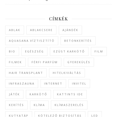
CÍMKÉK
ABLAK
ABLAKCSERE
AJÁNDÉK
AQUASANA VÍZTISZTÍTÓ
BETONKERÍTÉS
BIO
EGÉSZSÉG
EZÜST KARKÖTŐ
FILM
FILMEK
FÉRFI PARFÜM
GYEREKÜLÉS
HAIR TRANSPLANT
HITELKIVÁLTÁS
INFRASZAUNA
INTERNET
INVITEL
JÁTÉK
KARKÖTŐ
KATTINTS IDE
KERÍTÉS
KLÍMA
KLÍMASZERELÉS
KUTYATÁP
KÖTELEZŐ BIZTOSÍTÁS
LED