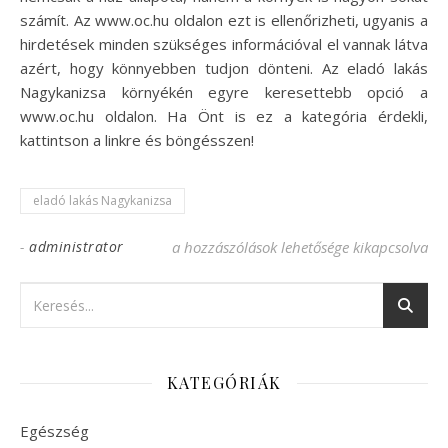
számít. Az www.oc.hu oldalon ezt is ellenőrizheti, ugyanis a
hirdetések minden szükséges információval el vannak látva
azért, hogy könnyebben tudjon dönteni. Az eladó lakás
Nagykanizsa környékén egyre keresettebb opció a
www.oc.hu oldalon. Ha Önt is ez a kategória érdekli,
kattintson a linkre és böngésszen!
eladó lakás Nagykanizsa
-
administrator
Eladó lakás Nagykanizsa: hol keresgéljen?
a hozzászólások lehetősége kikapcsolva
KATEGÓRIÁK
Egészség