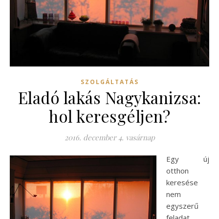
SZOLGÁLTATÁS
Eladó lakás Nagykanizsa:
hol keresgéljen?
2016. december 4. vasárnap
Egy új
otthon
keresése
nem
egyszerű
feladat.