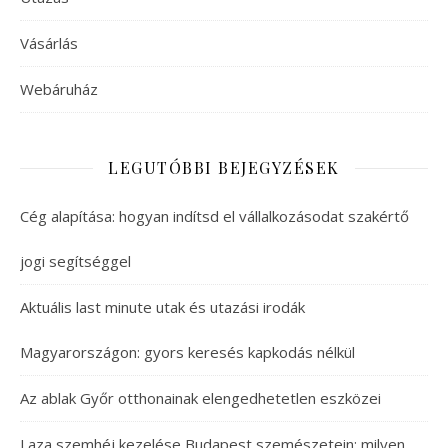
Vásárlás
Webáruház
LEGUTÓBBI BEJEGYZÉSEK
Cég alapítása: hogyan indítsd el vállalkozásodat szakértő
jogi segítséggel
Aktuális last minute utak és utazási irodák
Magyarországon: gyors keresés kapkodás nélkül
Az ablak Győr otthonainak elengedhetetlen eszközei
Laza szemhéj kezelése Budapest szemészetein: milyen