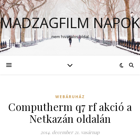
MADZAGFILM NAPOK
nem hivatalos oldal
WEBÁRUHÁZ
Computherm q7 rf akció a
Netkazán oldalán
2014. december 21. vasárnap