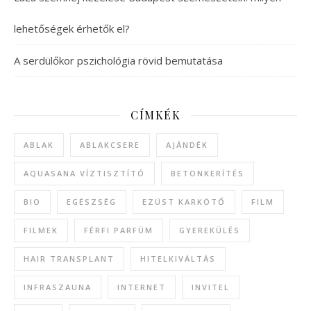
lehetőségek érhetők el?
A serdülőkor pszichológia rövid bemutatása
CÍMKÉK
ABLAK
ABLAKCSERE
AJÁNDÉK
AQUASANA VÍZTISZTÍTÓ
BETONKERÍTÉS
BIO
EGÉSZSÉG
EZÜST KARKÖTŐ
FILM
FILMEK
FÉRFI PARFÜM
GYEREKÜLÉS
HAIR TRANSPLANT
HITELKIVÁLTÁS
INFRASZAUNA
INTERNET
INVITEL