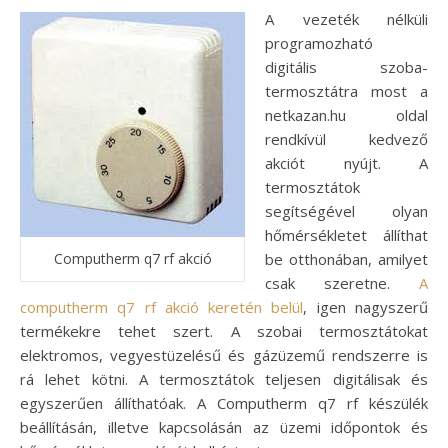
A vezeték nélküli
programozható
digitális szoba-
termosztátra most a
netkazan.hu oldal
rendkívül kedvező
akciót nyújt. A
termosztátok
segítségével olyan
hőmérsékletet állíthat
Computherm q7 rf akció
be otthonában, amilyet
csak szeretne.
A
computherm q7 rf akció keretén belül
, igen nagyszerű
termékekre tehet szert. A szobai termosztátokat
elektromos, vegyestüzelésű és gázüzemű rendszerre is
rá lehet kötni. A termosztátok teljesen digitálisak és
egyszerűen állíthatóak. A Computherm q7 rf készülék
beállításán, illetve kapcsolásán az üzemi időpontok és