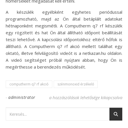
hőmérséklet megadását kell érteni.
A készülék egyébként egyhetes periódussal
programozható, majd az Ön által betáplált adatokat
hétnaponként megismétli. A Computherm q7 rf készülék
egy rögzített és hat Ön által állítható időpont beállítását
teszi lehetővé. A kapcsolási időpontokhoz eltérő hőfok is
állítható. A Computherm q7 rf akció mellett találhat egy
oktató, illetve felvilágosító videót is a netkazan.hu oldalon.
A videó segítséget próbál nyújtani abban, hogy Ön is
megérthesse a berendezés működését.
computherm q7 rf akció
szénmonoxid érzékelő
-
administrator
Computherm q7 rf akció a Netkazán olda
a hozzászólások lehetősége kikapcsolva