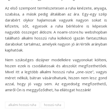
Az első szempont természetesen a ruha kinézete, anyaga,
szabása, a másik pedig általában az ára. Egy-egy szép
darabért olykor hajlamosak vagyunk nagyon sokat is
kifizetni, sőt, egyesek a ruha bérlésére is képesek
nagyobb összeget áldozni. A noami-store.hu webshopban
található alkalmi hosszú ruha kollekció igazán fantasztikus
darabokat tartalmaz, amelyek nagyon jó ár/érték arányban
kaphatóak.
Nem szükséges dizájner modellekre vagyonokat költeni,
hiszen ezek is csodálatosak és abszolút megfizethetőek.
Mivel itt a legtöbb alkalmi hosszú ruha „one-size”, vagyis
méret nélküli, bátran vásárolhatunk, hiszen nem lesz gond
azzal, hogy jó vagy sem. Az egyediség megfizethető,
amiről Ön is meggyőződhet, ha ellátogat hozzánk!
alkalmi hosszú ruha
hosszú ruha