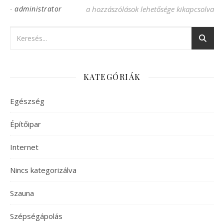
-
administrator
Alkalmi hosszú ruha nagyon jó áron beje
a hozzászólások lehetősége kikapcsolva
KATEGÓRIÁK
Egészség
Építőipar
Internet
Nincs kategorizálva
Szauna
Szépségápolás