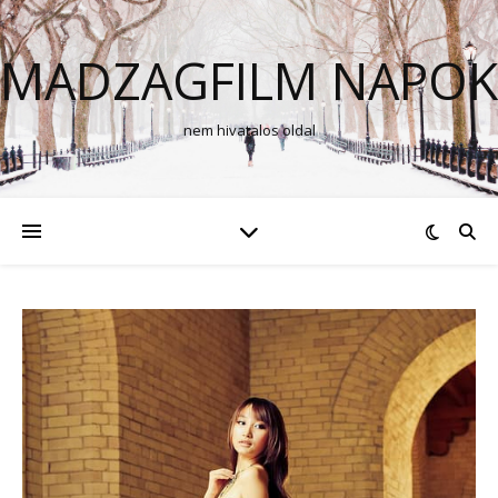
MADZAGFILM NAPOK
nem hivatalos oldal