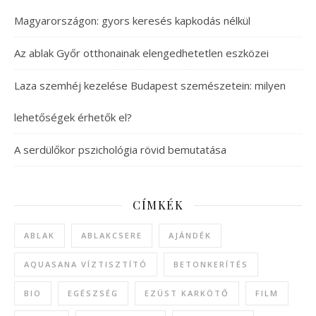
Magyarországon: gyors keresés kapkodás nélkül
Az ablak Győr otthonainak elengedhetetlen eszközei
Laza szemhéj kezelése Budapest szemészetein: milyen
lehetőségek érhetők el?
A serdülőkor pszichológia rövid bemutatása
CÍMKÉK
ABLAK
ABLAKCSERE
AJÁNDÉK
AQUASANA VÍZTISZTÍTÓ
BETONKERÍTÉS
BIO
EGÉSZSÉG
EZÜST KARKÖTŐ
FILM