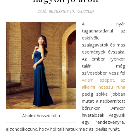
2018. augusztus 19. vasárnap
A nyár
tagadhatatlanul az
esküvők,
szalagavatók és más
események évszaka.
Az ember ilyenkor
talán még
szívesebben vesz fel
valami szépet, az
alkalmi hosszú ruha
pedig sokkal jobban
mutat a napbarnított
bőrünkön. Amikor
hivatalosak vagyunk
Alkalmi hosszú ruha
egy rendezvényre,
elgondolkozunk, hogy hol találhatjuk meg az ideális ruhát.