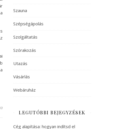
ár
Szauna
 a
Szépségápolás
és
Szolgáltatás
Az
Szórakozás
ai
bb
Utazás
 a
Vásárlás
Webáruház
yzéshez
va
LEGUTÓBBI BEJEGYZÉSEK
Cég alapítása: hogyan indítsd el