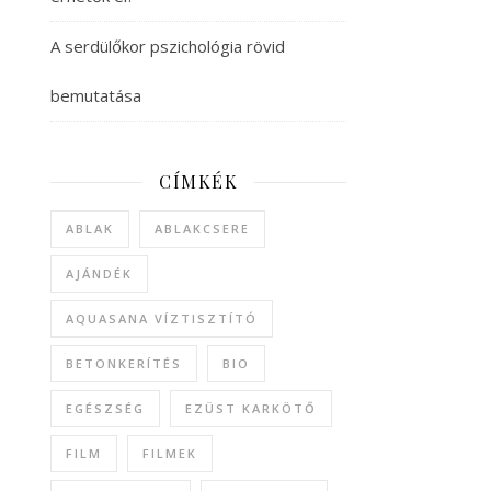
A serdülőkor pszichológia rövid
bemutatása
CÍMKÉK
ABLAK
ABLAKCSERE
AJÁNDÉK
AQUASANA VÍZTISZTÍTÓ
BETONKERÍTÉS
BIO
EGÉSZSÉG
EZÜST KARKÖTŐ
FILM
FILMEK