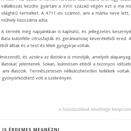
vállalkozás kezdte gyártani a XVIII század végén ezt a ma m
világhírű terméket. A 4711-es számot, ami a márka neve lett,
műhely házszáma adta.
A termék még napjainkban is kapható, és jellegzetes keserny
illata különféle citrusfajták és gerániumolaj keverékéből ered. 
ől álltak és a test és lélek gyógyírjai voltak.
lmezendő, és azokra az illatokra is mondják, amelyek alapanyag
illatokat jelentenek. Sokan, különösen ebből a bizonyos időse
, ami illatozik. Természetesen nélkülözhetetlen kellékek voltak
t gyönyörködtető volt a szekrényen.
Több évszázados múltú a kölni bejeg
a hozzászólások lehetősége kikapcsol
 IS ÉRDEMES MEGNÉZNI