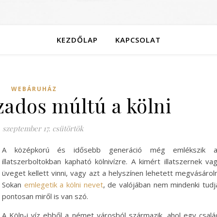
KEZDŐLAP
KAPCSOLAT
WEBÁRUHÁZ
zados múltú a kölni
. szeptember 17. csütörtök
A középkorú és idősebb generáció még emlékszik a
illatszerboltokban kapható kölnivízre. A kimért illatszernek va
üveget kellett vinni, vagy azt a helyszínen lehetett megvásároln
Sokan
emlegetik a kölni nevet
, de valójában nem mindenki tudj
pontosan miről is van szó.
A Köln-i víz ebből a német városból származik, ahol egy csalá