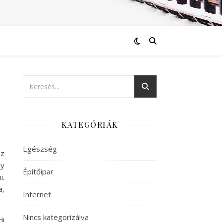
KATEGÓRIÁK
Egészség
z
gy
Építőipar
i.
a,
Internet
Nincs kategorizálva
di