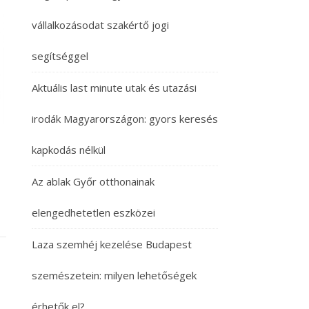
vállalkozásodat szakértő jogi
segítséggel
Aktuális last minute utak és utazási
irodák Magyarországon: gyors keresés
kapkodás nélkül
Az ablak Győr otthonainak
elengedhetetlen eszközei
Laza szemhéj kezelése Budapest
szemészetein: milyen lehetőségek
érhetők el?