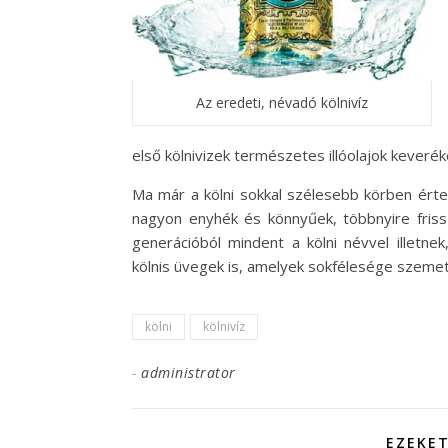
Az eredeti, névadó kölnivíz
első kölnivizek természetes illóolajok keverékéb
Ma már a kölni sokkal szélesebb körben érte
nagyon enyhék és könnyűek, többnyire friss 
generációból mindent a kölni névvel illetnek
kölnis üvegek is, amelyek sokfélesége szeme
kölni
kölnivíz
-
administrator
EZEKET