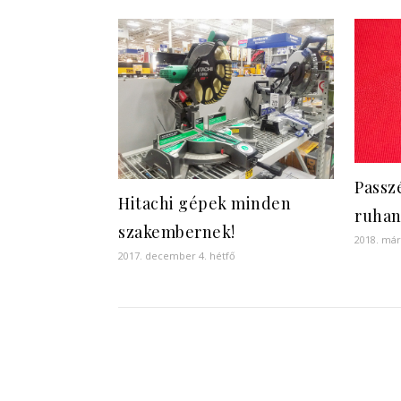
Passz
Hitachi gépek minden
ruha
szakembernek!
2018. már
2017. december 4. hétfő