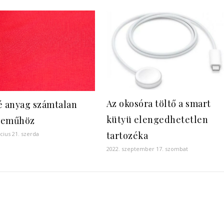
Az okosóra töltő a smart
é anyag számtalan
kütyü elengedhetetlen
neműhöz
tartozéka
cius 21. szerda
2022. szeptember 17. szombat