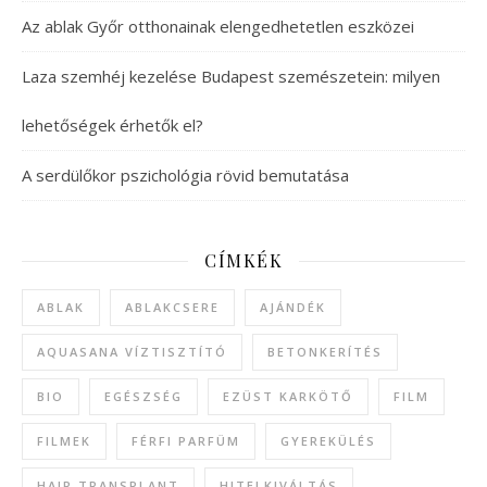
Az ablak Győr otthonainak elengedhetetlen eszközei
Laza szemhéj kezelése Budapest szemészetein: milyen
lehetőségek érhetők el?
A serdülőkor pszichológia rövid bemutatása
CÍMKÉK
ABLAK
ABLAKCSERE
AJÁNDÉK
AQUASANA VÍZTISZTÍTÓ
BETONKERÍTÉS
BIO
EGÉSZSÉG
EZÜST KARKÖTŐ
FILM
FILMEK
FÉRFI PARFÜM
GYEREKÜLÉS
HAIR TRANSPLANT
HITELKIVÁLTÁS