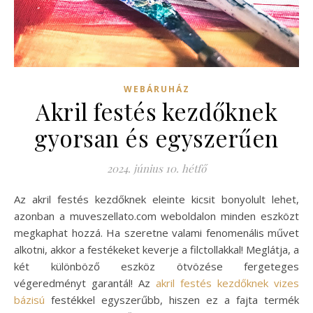
WEBÁRUHÁZ
Akril festés kezdőknek
gyorsan és egyszerűen
2024. június 10. hétfő
Az akril festés kezdőknek eleinte kicsit bonyolult lehet,
azonban a muveszellato.com weboldalon minden eszközt
megkaphat hozzá. Ha szeretne valami fenomenális művet
alkotni, akkor a festékeket keverje a filctollakkal! Meglátja, a
két különböző eszköz ötvözése fergeteges
végeredményt garantál! Az
akril festés kezdőknek vizes
bázisú
festékkel egyszerűbb, hiszen ez a fajta termék