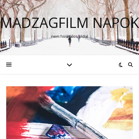
MADZAGFILM NAPOK
nem hivatalos oldal