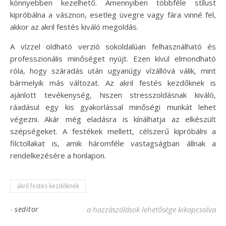
könnyebben kezelhető. Amennyiben többféle stílust
kipróbálna a vásznon, esetleg üvegre vagy fára vinné fel,
akkor az akril festés kiváló megoldás.
A vízzel oldható verzió sokoldalúan felhasználható és
professzionális minőséget nyújt. Ezen kívül elmondható
róla, hogy száradás után ugyanúgy vízállóvá válik, mint
bármelyik más változat. Az akril festés kezdőknek is
ajánlott tevékenység, hiszen stresszoldásnak kiváló,
ráadásul egy kis gyakorlással minőségi munkát lehet
végezni. Akár még eladásra is kínálhatja az elkészült
szépségeket. A festékek mellett, célszerű kipróbálni a
filctollakat is, amik háromféle vastagságban állnak a
rendelkezésére a honlapon.
akril festés kezdőknek
-
seditor
Akril festés kezdőknek gyorsan és egyszer
a hozzászólások lehetősége kikapcsolva