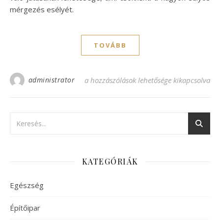
mérgezés esélyét.
TOVÁBB
administrator
A parapetes konvektor biztonságos jellege
a hozzászólások lehetősége kikapcsolva
KATEGÓRIÁK
Egészség
Építőipar