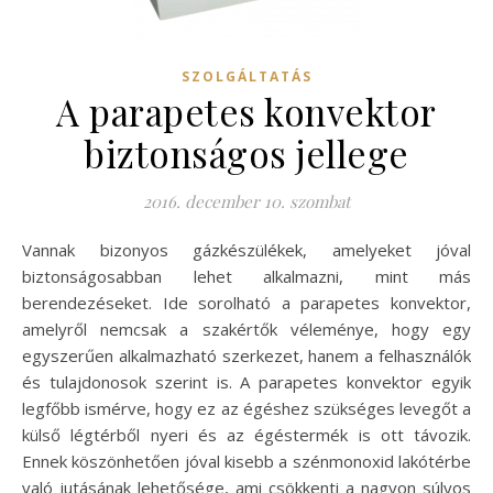
SZOLGÁLTATÁS
A parapetes konvektor
biztonságos jellege
2016. december 10. szombat
Vannak bizonyos gázkészülékek, amelyeket jóval
biztonságosabban lehet alkalmazni, mint más
berendezéseket. Ide sorolható a parapetes konvektor,
amelyről nemcsak a szakértők véleménye, hogy egy
egyszerűen alkalmazható szerkezet, hanem a felhasználók
és tulajdonosok szerint is. A parapetes konvektor egyik
legfőbb ismérve, hogy ez az égéshez szükséges levegőt a
külső légtérből nyeri és az égéstermék is ott távozik.
Ennek köszönhetően jóval kisebb a szénmonoxid lakótérbe
való jutásának lehetősége, ami csökkenti a nagyon súlyos