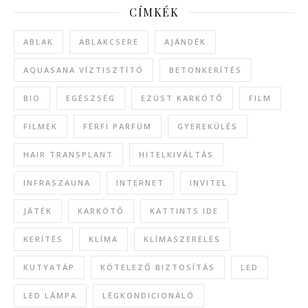
CÍMKÉK
ABLAK
ABLAKCSERE
AJÁNDÉK
AQUASANA VÍZTISZTÍTÓ
BETONKERÍTÉS
BIO
EGÉSZSÉG
EZÜST KARKÖTŐ
FILM
FILMEK
FÉRFI PARFÜM
GYEREKÜLÉS
HAIR TRANSPLANT
HITELKIVÁLTÁS
INFRASZAUNA
INTERNET
INVITEL
JÁTÉK
KARKÖTŐ
KATTINTS IDE
KERÍTÉS
KLÍMA
KLÍMASZERELÉS
KUTYATÁP
KÖTELEZŐ BIZTOSÍTÁS
LED
LED LÁMPA
LÉGKONDICIONÁLÓ