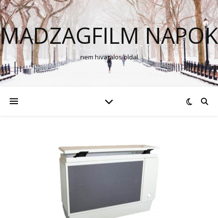
MADZAGFILM NAPOK
nem hivatalos oldal