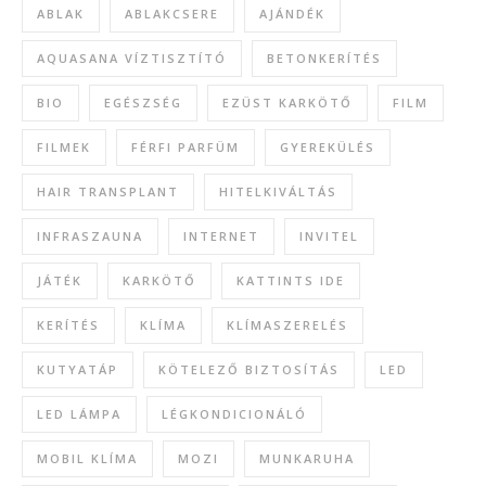
ABLAK
ABLAKCSERE
AJÁNDÉK
AQUASANA VÍZTISZTÍTÓ
BETONKERÍTÉS
BIO
EGÉSZSÉG
EZÜST KARKÖTŐ
FILM
FILMEK
FÉRFI PARFÜM
GYEREKÜLÉS
HAIR TRANSPLANT
HITELKIVÁLTÁS
INFRASZAUNA
INTERNET
INVITEL
JÁTÉK
KARKÖTŐ
KATTINTS IDE
KERÍTÉS
KLÍMA
KLÍMASZERELÉS
KUTYATÁP
KÖTELEZŐ BIZTOSÍTÁS
LED
LED LÁMPA
LÉGKONDICIONÁLÓ
MOBIL KLÍMA
MOZI
MUNKARUHA