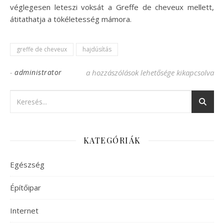
véglegesen leteszi voksát a Greffe de cheveux mellett,
átitathatja a tökéletesség mámora.
greffe de cheveux
hajdúsítás
-
administrator
Greffe de cheveux, a forradalmi technoló
a hozzászólások lehetősége kikapcsolva
KATEGÓRIÁK
Egészség
Építőipar
Internet