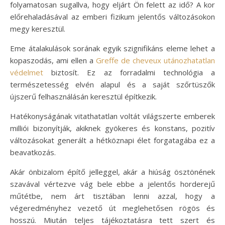
folyamatosan sugallva, hogy eljárt Ön felett az idő? A kor
előrehaladásával az emberi fizikum jelentős változásokon
megy keresztül.
Eme átalakulások sorának egyik szignifikáns eleme lehet a
kopaszodás, ami ellen a
Greffe de cheveux utánozhatatlan
védelmet
biztosít. Ez az forradalmi technológia a
természetesség elvén alapul és a saját szőrtüszők
újszerű felhasználásán keresztül építkezik.
Hatékonyságának vitathatatlan voltát világszerte emberek
milliói bizonyítják, akiknek gyökeres és konstans, pozitív
változásokat generált a hétköznapi élet forgatagába ez a
beavatkozás.
Akár önbizalom építő jelleggel, akár a hiúság ösztönének
szavával vértezve vág bele ebbe a jelentős horderejű
műtétbe, nem árt tisztában lenni azzal, hogy a
végeredményhez vezető út meglehetősen rögös és
hosszú. Miután teljes tájékoztatásra tett szert és