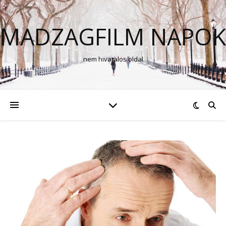
MADZAGFILM NAPOK
nem hivatalos oldal