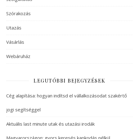
Szórakozás
Utazás
Vásárlás
Webáruház
LEGUTÓBBI BEJEGYZÉSEK
Cég alapítása: hogyan indítsd el vállalkozásodat szakértő
jogi segítséggel
Aktuális last minute utak és utazási irodák
Magyarországon: gyors keresés kapkodás nélkül