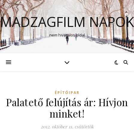
MADZAGFILM NAPOK
nem hivatalos oldal
ÉPÍTŐIPAR
Palatető felújítás ár: Hívjon
minket!
2012. október 11. csütörtök