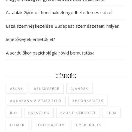
Az ablak Győr otthonainak elengedhetetlen eszközei
Laza szemhéj kezelése Budapest szemészetein: milyen
lehetőségek érhetők el?
A serdülőkor pszichológia rövid bemutatása
CÍMKÉK
ABLAK
ABLAKCSERE
AJÁNDÉK
AQUASANA VÍZTISZTÍTÓ
BETONKERÍTÉS
BIO
EGÉSZSÉG
EZÜST KARKÖTŐ
FILM
FILMEK
FÉRFI PARFÜM
GYEREKÜLÉS