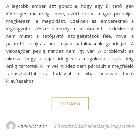
A legtöbb ember azt gondolja, hogy egy új tető igen
költséges mulatság lenne, ezért sokan maguk próbálják
megkeresni a megoldást. Ezeknek az embereknek a
legnagyobb része semmilyen kutakodást, érdeklődést
nem mutat a tetőjavító szolgáltatások felé, mivel a
palatető felújítás árát olyan hatalmasnak gondolják. A
valóságban pedig mindez nem így van. A problémát az
okozza, hogy a saját, ideiglenes megoldások csak ideig
óráig tartottak ki, mivel mindez nem párosult a megfelelő
tapasztalattal és tudással a hiba hosszan tartó
kijavításához.
TOVÁBB
administrator
Palatető felújítás ár: Hívjon minket! bejeg
a hozzászólások lehetősége kikapcsolva