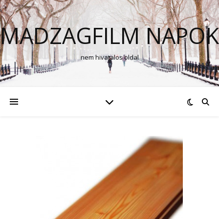
MADZAGFILM NAPOK
nem hivatalos oldal