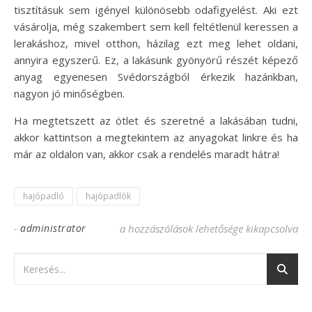
tisztításuk sem igényel különösebb odafigyelést.
Aki ezt
vásárolja, még szakembert sem kell feltétlenül keressen a
lerakáshoz, mivel otthon, házilag ezt meg lehet oldani,
annyira egyszerű. Ez, a lakásunk gyönyörű részét képező
anyag egyenesen Svédországból érkezik hazánkban,
nagyon jó minőségben.
Ha megtetszett az ötlet és szeretné a lakásában tudni,
akkor kattintson a megtekintem az anyagokat linkre és ha
már az oldalon van, akkor csak a rendelés maradt hátra!
hajópadló
hajópadlók
-
administrator
Hajópadlók egyenesen Svédországból bej
a hozzászólások lehetősége kikapcsolva