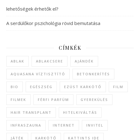
lehetőségek érhetők el?
A serdülőkor pszichológia rövid bemutatása
CÍMKÉK
ABLAK
ABLAKCSERE
AJÁNDÉK
AQUASANA VÍZTISZTÍTÓ
BETONKERÍTÉS
BIO
EGÉSZSÉG
EZÜST KARKÖTŐ
FILM
FILMEK
FÉRFI PARFÜM
GYEREKÜLÉS
HAIR TRANSPLANT
HITELKIVÁLTÁS
INFRASZAUNA
INTERNET
INVITEL
JÁTÉK
KARKÖTŐ
KATTINTS IDE