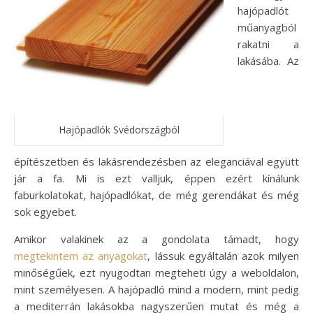
hajópadlót
műanyagból
rakatni a
lakásába. Az
Hajópadlók Svédországból
építészetben és lakásrendezésben az eleganciával együtt
jár a fa. Mi is ezt valljuk, éppen ezért kínálunk
faburkolatokat, hajópadlókat, de még gerendákat és még
sok egyebet.
Amikor valakinek az a gondolata támadt, hogy
megtekintem az anyagokat
, lássuk egyáltalán azok milyen
minőségűek, ezt nyugodtan megteheti úgy a weboldalon,
mint személyesen. A hajópadló mind a modern, mint pedig
a mediterrán lakásokba nagyszerűen mutat és még a