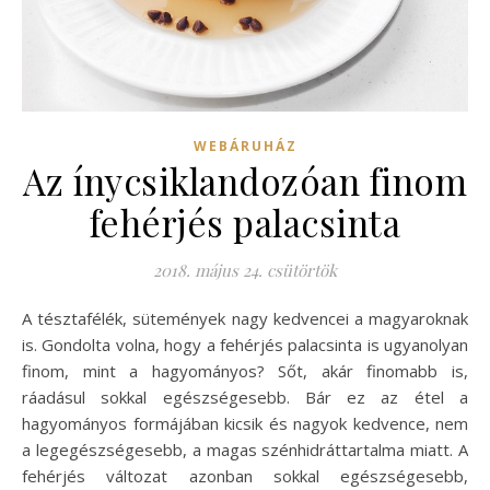
WEBÁRUHÁZ
Az ínycsiklandozóan finom
fehérjés palacsinta
2018. május 24. csütörtök
A tésztafélék, sütemények nagy kedvencei a magyaroknak
is. Gondolta volna, hogy a fehérjés palacsinta is ugyanolyan
finom, mint a hagyományos? Sőt, akár finomabb is,
ráadásul sokkal egészségesebb. Bár ez az étel a
hagyományos formájában kicsik és nagyok kedvence, nem
a legegészségesebb, a magas szénhidráttartalma miatt. A
fehérjés változat azonban sokkal egészségesebb,