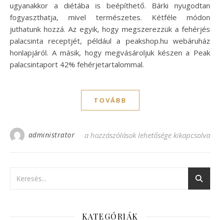
ugyanakkor a diétába is beépíthető. Bárki nyugodtan
fogyaszthatja, mivel természetes. Kétféle módon
juthatunk hozzá. Az egyik, hogy megszerezzük a fehérjés
palacsinta receptjét, például a peakshop.hu webáruház
honlapjáról. A másik, hogy megvásároljuk készen a Peak
palacsintaport 42% fehérjetartalommal.
TOVÁBB
administrator
Az ínycsiklandozóan finom fehérjés palac
a hozzászólások lehetősége kikapcsolva
KATEGÓRIÁK