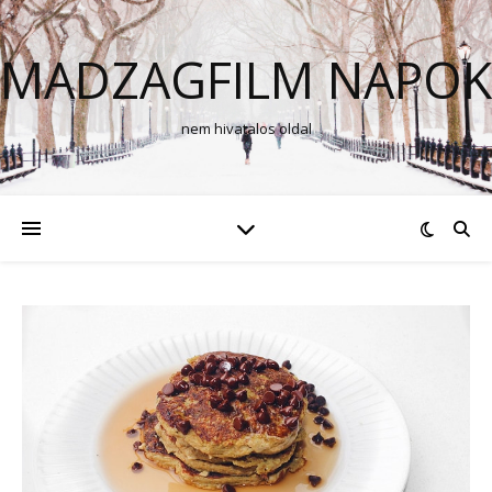
MADZAGFILM NAPOK
nem hivatalos oldal