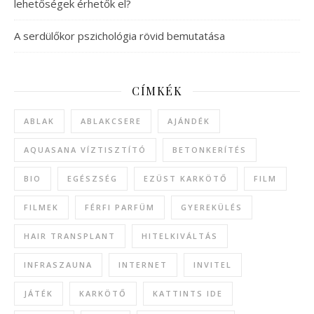
lehetőségek érhetők el?
A serdülőkor pszichológia rövid bemutatása
CÍMKÉK
ABLAK
ABLAKCSERE
AJÁNDÉK
AQUASANA VÍZTISZTÍTÓ
BETONKERÍTÉS
BIO
EGÉSZSÉG
EZÜST KARKÖTŐ
FILM
FILMEK
FÉRFI PARFÜM
GYEREKÜLÉS
HAIR TRANSPLANT
HITELKIVÁLTÁS
INFRASZAUNA
INTERNET
INVITEL
JÁTÉK
KARKÖTŐ
KATTINTS IDE