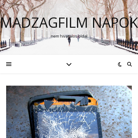
MADZAGFILM NAPOK
nem hivatalos oldal