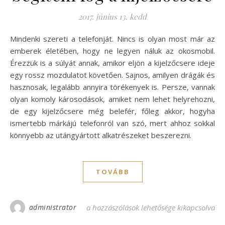
2017. június 13. kedd
Mindenki szereti a telefonját. Nincs is olyan most már az
emberek életében, hogy ne legyen náluk az okosmobil.
Érezzük is a súlyát annak, amikor eljön a kijelzőcsere ideje
egy rossz mozdulatot követően. Sajnos, amilyen drágák és
hasznosak, legalább annyira törékenyek is. Persze, vannak
olyan komoly károsodások, amiket nem lehet helyrehozni,
de egy kijelzőcsere még belefér, főleg akkor, hogyha
ismertebb márkájú telefonról van szó, mert ahhoz sokkal
könnyebb az utángyártott alkatrészeket beszerezni.
TOVÁBB
administrator
Segíteni fog a kijelzőcsere bejegyzéshez
a hozzászólások lehetősége kikapcsolva