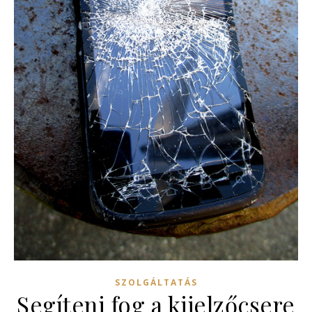
SZOLGÁLTATÁS
Segíteni fog a kijelzőcsere