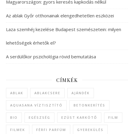
Magyarországon: gyors keresés kapkodás nélkül
Az ablak Győr otthonainak elengedhetetlen eszközei
Laza szemhéj kezelése Budapest szemészetein: milyen
lehetőségek érhetők el?
A serdülőkor pszichológia rövid bemutatása
CÍMKÉK
ABLAK
ABLAKCSERE
AJÁNDÉK
AQUASANA VÍZTISZTÍTÓ
BETONKERÍTÉS
BIO
EGÉSZSÉG
EZÜST KARKÖTŐ
FILM
FILMEK
FÉRFI PARFÜM
GYEREKÜLÉS