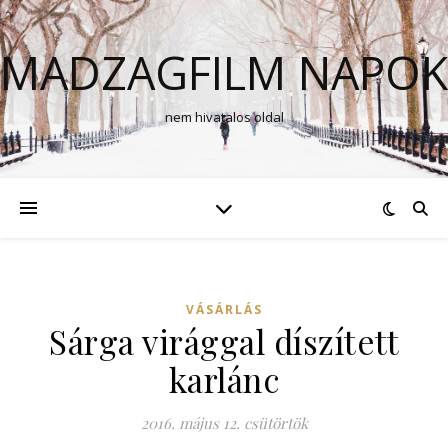
MADZAGFILM NAPOK
nem hivatalos oldal
VÁSÁRLÁS
Sárga virággal díszített
karlánc
2016. május 12. csütörtök