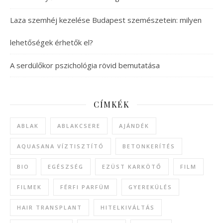
Laza szemhéj kezelése Budapest szemészetein: milyen
lehetőségek érhetők el?
A serdülőkor pszichológia rövid bemutatása
CÍMKÉK
ABLAK
ABLAKCSERE
AJÁNDÉK
AQUASANA VÍZTISZTÍTÓ
BETONKERÍTÉS
BIO
EGÉSZSÉG
EZÜST KARKÖTŐ
FILM
FILMEK
FÉRFI PARFÜM
GYEREKÜLÉS
HAIR TRANSPLANT
HITELKIVÁLTÁS