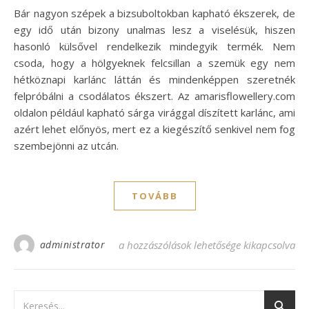
Bár nagyon szépek a bizsuboltokban kapható ékszerek, de
egy idő után bizony unalmas lesz a viselésük, hiszen
hasonló külsővel rendelkezik mindegyik termék. Nem
csoda, hogy a hölgyeknek felcsillan a szemük egy nem
hétköznapi karlánc láttán és mindenképpen szeretnék
felpróbálni a csodálatos ékszert. Az amarisflowellery.com
oldalon például kapható sárga virággal díszített karlánc, ami
azért lehet előnyös, mert ez a kiegészítő senkivel nem fog
szembejönni az utcán.
TOVÁBB
administrator
Sárga virággal díszített karlánc bejegyzés
a hozzászólások lehetősége kikapcsolva