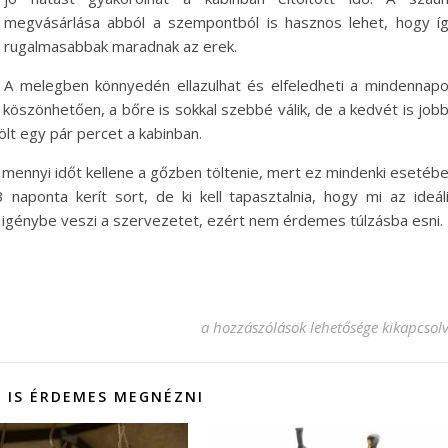
megvásárlása abból a szempontból is hasznos lehet, hogy í
rugalmasabbak maradnak az erek.
A melegben könnyedén ellazulhat és elfeledheti a mindennap
öszönhetően, a bőre is sokkal szebbé válik, de a kedvét is job
ltölt egy pár percet a kabinban.
ennyi időt kellene a gőzben töltenie, mert ez mindenki esetéb
naponta kerít sort, de ki kell tapasztalnia, hogy mi az ideál
 is igénybe veszi a szervezetet, ezért nem érdemes túlzásba esni.
A szauna használata jó ötlet bejegyzé
a hozzászólások lehetősége kikapcsol
 IS ÉRDEMES MEGNÉZNI