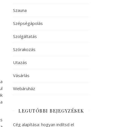
Szauna
Szépségápolás
Szolgáltatás
Szórakozás
Utazás
Vásárlás
na
ul
Webáruház
ük
 a
LEGUTÓBBI BEJEGYZÉSEK
is
Cég alapítása: hogyan indítsd el
na