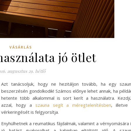
VÁSÁRLÁS
asználata jó ötlet
16. augusztus 29. hétfő
Azt tanácsoljuk, hogy ne hezitáljon tovább, ha egy szau
beszerzésén gondolkodik! Számos előnye lehet annak, ha példá
hetente több alkalommal is sort kerít a használatra. Kezdj
azzal, hogy a
szauna segít a méregtelenítésben
, illetve
vérkeringését is felgyorsítja.
Enyhülhetnek a reumatikus fájdalmak, valamint a vérnyomására 
jó hatást gyakorolhat a kabinban eltöltött idő. A szau