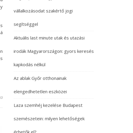
gy
vállalkozásodat szakértő jogi
segítséggel
os
bá
Aktuális last minute utak és utazási
en
irodák Magyarországon: gyors keresés
is
kapkodás nélkül
Az ablak Győr otthonainak
elengedhetetlen eszközei
shez
va
Laza szemhéj kezelése Budapest
szemészetein: milyen lehetőségek
érhetők el?