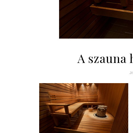
A szauna h
20