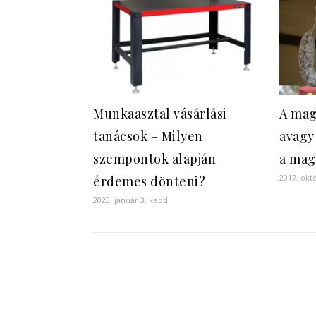
A mag
Munkaasztal vásárlási
avagy
tanácsok – Milyen
a mag
szempontok alapján
2017. okt
érdemes dönteni?
2023. január 3. kedd