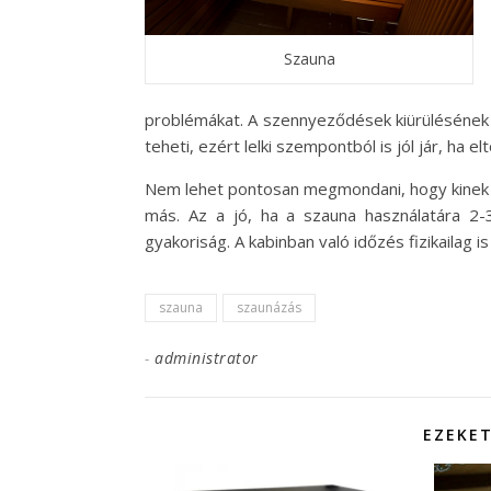
Szauna
problémákat. A szennyeződések kiürülésének k
teheti, ezért lelki szempontból is jól jár, ha e
Nem lehet pontosan megmondani, hogy kinek m
más. Az a jó, ha a szauna használatára 2-3 
gyakoriság. A kabinban való időzés fizikailag
szauna
szaunázás
-
administrator
EZEKET