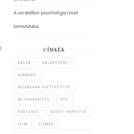
A serdülőkor pszichológia rövid
bemutatása
t
CÍMKÉK
ABLAK
ABLAKCSERE
AJÁNDÉK
AQUASANA VÍZTISZTÍTÓ
BETONKERÍTÉS
BIO
EGÉSZSÉG
EZÜST KARKÖTŐ
FILM
FILMEK