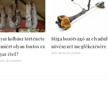
yar kolbász története
Stiga bozótvágó az elvadul
 miért olyan fontos ez
növényzet megfékezésére
2022. április 29. péntek
yar étel?
óber 28. szombat