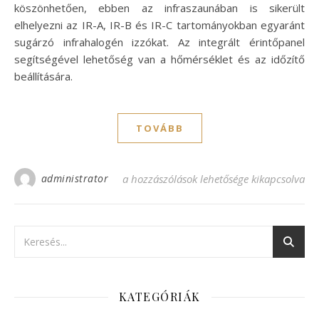
köszönhetően, ebben az infraszaunában is sikerült
elhelyezni az IR-A, IR-B és IR-C tartományokban egyaránt
sugárzó infrahalogén izzókat. Az integrált érintőpanel
segítségével lehetőség van a hőmérséklet és az időzítő
beállítására.
TOVÁBB
administrator
Kis lakásban is elfér az infraszauna bejeg
a hozzászólások lehetősége kikapcsolva
KATEGÓRIÁK