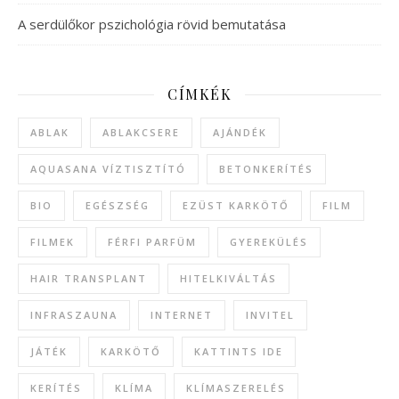
A serdülőkor pszichológia rövid bemutatása
CÍMKÉK
ABLAK
ABLAKCSERE
AJÁNDÉK
AQUASANA VÍZTISZTÍTÓ
BETONKERÍTÉS
BIO
EGÉSZSÉG
EZÜST KARKÖTŐ
FILM
FILMEK
FÉRFI PARFÜM
GYEREKÜLÉS
HAIR TRANSPLANT
HITELKIVÁLTÁS
INFRASZAUNA
INTERNET
INVITEL
JÁTÉK
KARKÖTŐ
KATTINTS IDE
KERÍTÉS
KLÍMA
KLÍMASZERELÉS