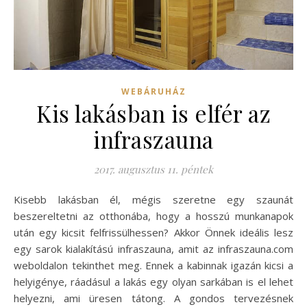
WEBÁRUHÁZ
Kis lakásban is elfér az
infraszauna
2017. augusztus 11. péntek
Kisebb lakásban él, mégis szeretne egy szaunát
beszereltetni az otthonába, hogy a hosszú munkanapok
után egy kicsit felfrissülhessen? Akkor Önnek ideális lesz
egy sarok kialakítású infraszauna, amit az infraszauna.com
weboldalon tekinthet meg. Ennek a kabinnak igazán kicsi a
helyigénye, ráadásul a lakás egy olyan sarkában is el lehet
helyezni, ami üresen tátong. A gondos tervezésnek