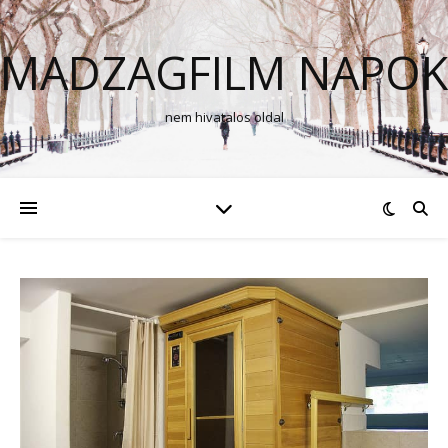
MADZAGFILM NAPOK
nem hivatalos oldal