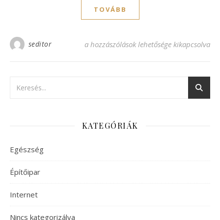
TOVÁBB
seditor
Mindennel megbirkózik a beton fúrószár 
a hozzászólások lehetősége kikapcsolva
KATEGÓRIÁK
Egészség
Építőipar
Internet
Nincs kategorizálva