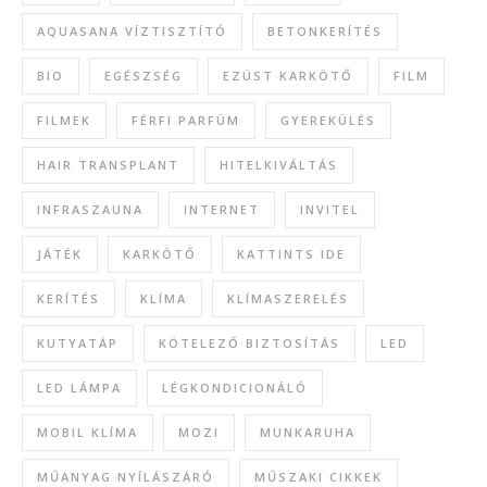
AQUASANA VÍZTISZTÍTÓ
BETONKERÍTÉS
BIO
EGÉSZSÉG
EZÜST KARKÖTŐ
FILM
FILMEK
FÉRFI PARFÜM
GYEREKÜLÉS
HAIR TRANSPLANT
HITELKIVÁLTÁS
INFRASZAUNA
INTERNET
INVITEL
JÁTÉK
KARKÖTŐ
KATTINTS IDE
KERÍTÉS
KLÍMA
KLÍMASZERELÉS
KUTYATÁP
KÖTELEZŐ BIZTOSÍTÁS
LED
LED LÁMPA
LÉGKONDICIONÁLÓ
MOBIL KLÍMA
MOZI
MUNKARUHA
MŰANYAG NYÍLÁSZÁRÓ
MŰSZAKI CIKKEK