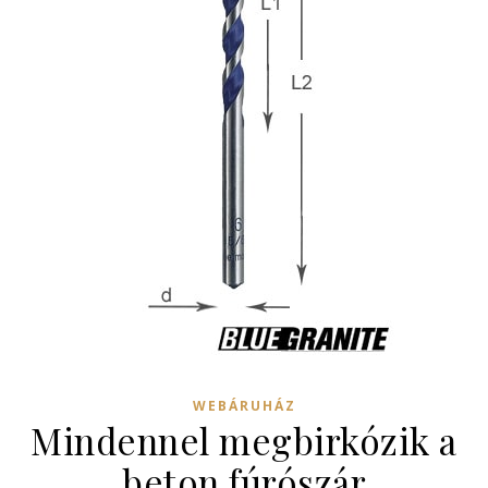
WEBÁRUHÁZ
Mindennel megbirkózik a
beton fúrószár