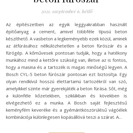
2021. szeptember 6. hétfő
Az építészetben az egyik leggyakrabban használt
építőanyag a cement, amivel többféle típusú beton
készíthető. A vasbeton a legkeményebb ezek közül, aminek
az átfúrásához nélkülözhetetlen a beton fúrószár és a
fúrógép. A kőművesek pontosan tudják, hogy a hatékony
munkához mind a kettőre szükség van, illetve az is fontos,
hogy a masina és a tartozék is magas minőségű legyen. A
Bosch CYL-5 beton fúrószár pontosan ezt biztosítja. Egy
olyan rendkívül hosszú élettartamú tartozékról van szó,
amelyikkel szinte már gyerekjáték a beton fúrása. Sőt, még
a különféle kőzetekben, sziklákban és kövekben is
elvégezhető ez a munka. A Bosch saját fejlesztésű
keményfém keveréke és a gyémántköszörülésű vágóélek
kombinációja különlegesen kopásállóvá teszi a szárat. A…