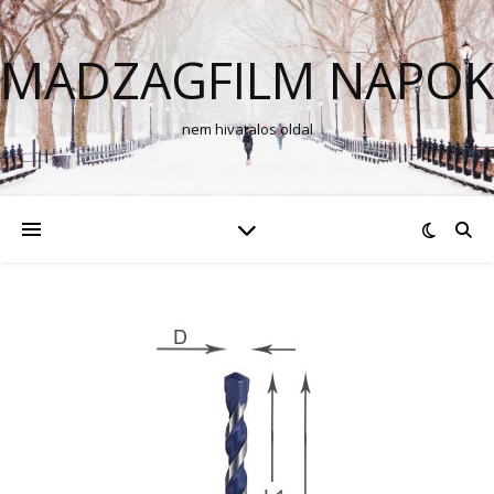
MADZAGFILM NAPOK
nem hivatalos oldal