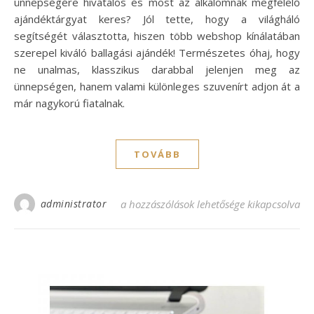
ünnepségére hivatalos és most az alkalomnak megfelelő
ajándéktárgyat keres? Jól tette, hogy a világháló
segítségét választotta, hiszen több webshop kínálatában
szerepel kiváló ballagási ajándék! Természetes óhaj, hogy
ne unalmas, klasszikus darabbal jelenjen meg az
ünnepségen, hanem valami különleges szuvenírt adjon át a
már nagykorú fiatalnak.
TOVÁBB
administrator
Melyik a legjobb ballagási ajándék? bejeg
a hozzászólások lehetősége kikapcsolva