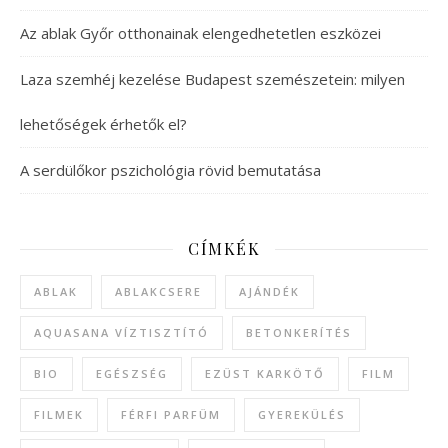
Az ablak Győr otthonainak elengedhetetlen eszközei
Laza szemhéj kezelése Budapest szemészetein: milyen
lehetőségek érhetők el?
A serdülőkor pszichológia rövid bemutatása
CÍMKÉK
ABLAK
ABLAKCSERE
AJÁNDÉK
AQUASANA VÍZTISZTÍTÓ
BETONKERÍTÉS
BIO
EGÉSZSÉG
EZÜST KARKÖTŐ
FILM
FILMEK
FÉRFI PARFÜM
GYEREKÜLÉS