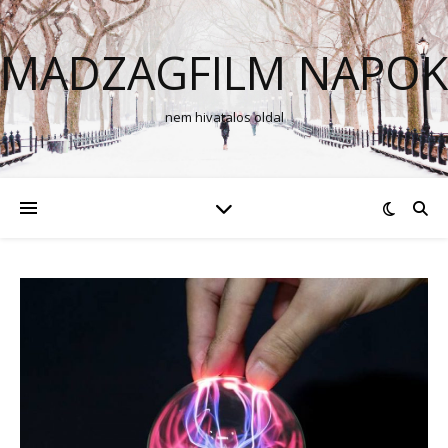
MADZAGFILM NAPOK
nem hivatalos oldal