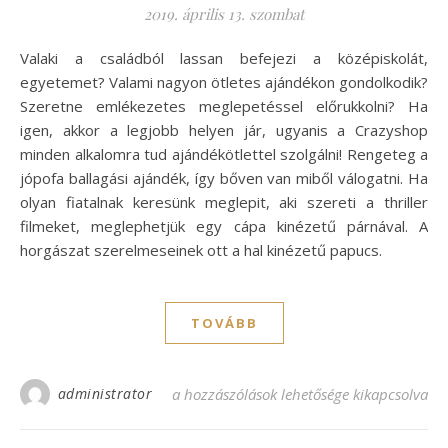
2019. április 13. szombat
Valaki a családból lassan befejezi a középiskolát,
egyetemet? Valami nagyon ötletes ajándékon gondolkodik?
Szeretne emlékezetes meglepetéssel előrukkolni? Ha
igen, akkor a legjobb helyen jár, ugyanis a Crazyshop
minden alkalomra tud ajándékötlettel szolgálni! Rengeteg a
jópofa ballagási ajándék, így bőven van miből válogatni. Ha
olyan fiatalnak keresünk meglepit, aki szereti a thriller
filmeket, meglephetjük egy cápa kinézetű párnával. A
horgászat szerelmeseinek ott a hal kinézetű papucs.
TOVÁBB
administrator
Itt vannak a vicces ballagási ajándék ötle
a hozzászólások lehetősége kikapcsolva