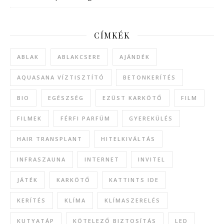
CÍMKÉK
ABLAK
ABLAKCSERE
AJÁNDÉK
AQUASANA VÍZTISZTÍTÓ
BETONKERÍTÉS
BIO
EGÉSZSÉG
EZÜST KARKÖTŐ
FILM
FILMEK
FÉRFI PARFÜM
GYEREKÜLÉS
HAIR TRANSPLANT
HITELKIVÁLTÁS
INFRASZAUNA
INTERNET
INVITEL
JÁTÉK
KARKÖTŐ
KATTINTS IDE
KERÍTÉS
KLÍMA
KLÍMASZERELÉS
KUTYATÁP
KÖTELEZŐ BIZTOSÍTÁS
LED