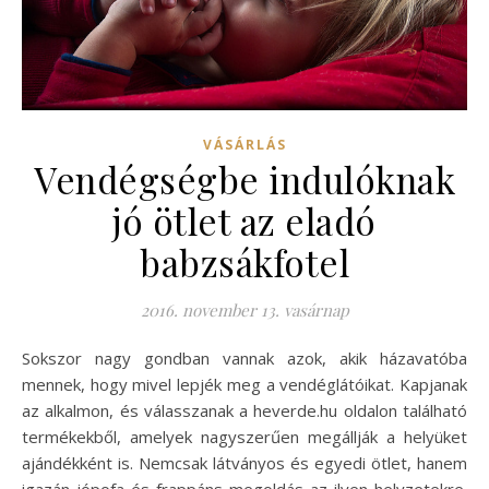
VÁSÁRLÁS
Vendégségbe indulóknak
jó ötlet az eladó
babzsákfotel
2016. november 13. vasárnap
Sokszor nagy gondban vannak azok, akik házavatóba
mennek, hogy mivel lepjék meg a vendéglátóikat. Kapjanak
az alkalmon, és válasszanak a heverde.hu oldalon található
termékekből, amelyek nagyszerűen megállják a helyüket
ajándékként is. Nemcsak látványos és egyedi ötlet, hanem
igazán jópofa és frappáns megoldás az ilyen helyzetekre.