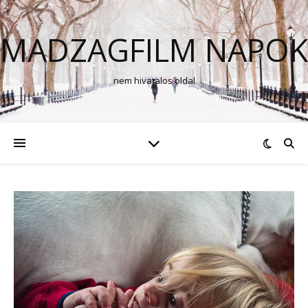
MADZAGFILM NAPOK
nem hivatalos oldal