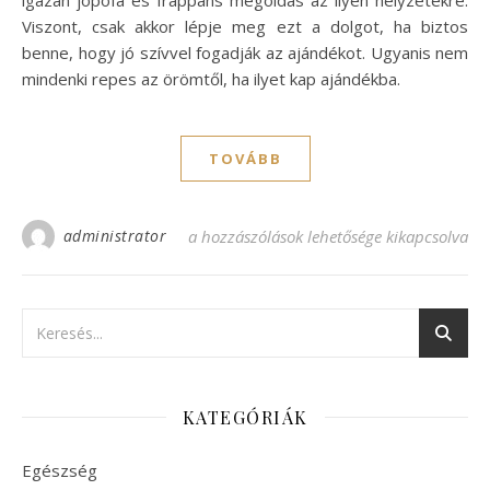
Viszont, csak akkor lépje meg ezt a dolgot, ha biztos
benne, hogy jó szívvel fogadják az ajándékot. Ugyanis nem
mindenki repes az örömtől, ha ilyet kap ajándékba.
TOVÁBB
administrator
Vendégségbe indulóknak jó ötlet az eladó
a hozzászólások lehetősége kikapcsolva
KATEGÓRIÁK
Egészség