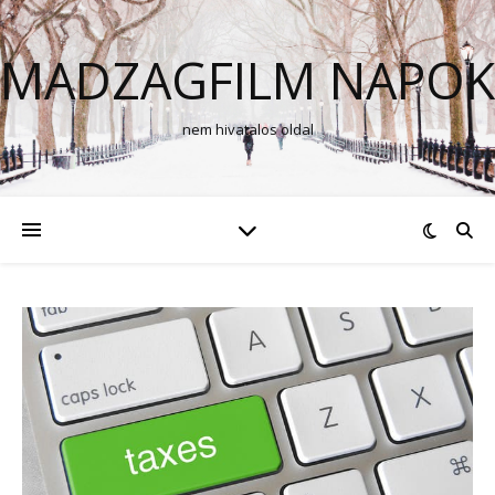
MADZAGFILM NAPOK
nem hivatalos oldal