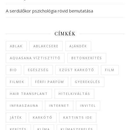
A serdülőkor pszichológia rövid bemutatása
CÍMKÉK
ABLAK
ABLAKCSERE
AJÁNDÉK
AQUASANA VÍZTISZTÍTÓ
BETONKERÍTÉS
BIO
EGÉSZSÉG
EZÜST KARKÖTŐ
FILM
FILMEK
FÉRFI PARFÜM
GYEREKÜLÉS
HAIR TRANSPLANT
HITELKIVÁLTÁS
INFRASZAUNA
INTERNET
INVITEL
JÁTÉK
KARKÖTŐ
KATTINTS IDE
KERÍTÉS
KLÍMA
KLÍMASZERELÉS