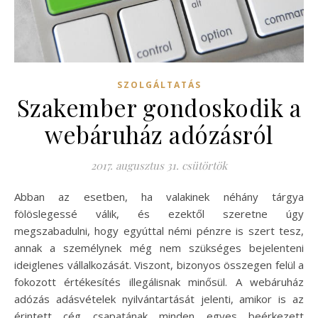
SZOLGÁLTATÁS
Szakember gondoskodik a
webáruház adózásról
2017. augusztus 31. csütörtök
Abban az esetben, ha valakinek néhány tárgya
fölöslegessé válik, és ezektől szeretne úgy
megszabadulni, hogy egyúttal némi pénzre is szert tesz,
annak a személynek még nem szükséges bejelenteni
ideiglenes vállalkozását. Viszont, bizonyos összegen felül a
fokozott értékesítés illegálisnak minősül. A webáruház
adózás adásvételek nyilvántartását jelenti, amikor is az
érintett cég csapatának minden egyes beérkezett