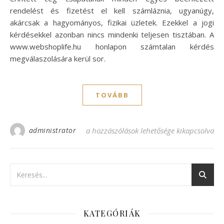
rendelést és fizetést el kell számláznia, ugyanúgy,
akárcsak a hagyományos, fizikai üzletek. Ezekkel a jogi
kérdésekkel azonban nincs mindenki teljesen tisztában. A
www.webshoplife.hu honlapon számtalan kérdés
megválaszolására kerül sor.
TOVÁBB
administrator
Szakember gondoskodik a webáruház adóz
a hozzászólások lehetősége kikapcsolva
KATEGÓRIÁK