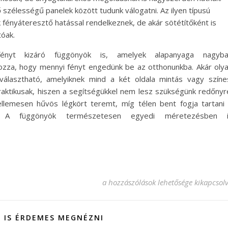
szélességű panelek között tudunk válogatni. Az ilyen típusú
fényáteresztő hatással rendelkeznek, de akár sötétítőként is
tóak.
ényt kizáró függönyök is, amelyek alapanyaga nagyb
zza, hogy mennyi fényt engedünk be az otthonunkba. Akár oly
választható, amelyiknek mind a két oldala mintás vagy színe
aktikusak, hiszen a segítségükkel nem lesz szükségünk redőnyr
llemesen hűvös légkört teremt, míg télen bent fogja tartani
. A függönyök természetesen egyedi méretezésben i
Sötétítőket helyettesítő függönyök be
a hozzászólások lehetősége kikapcsol
 IS ÉRDEMES MEGNÉZNI