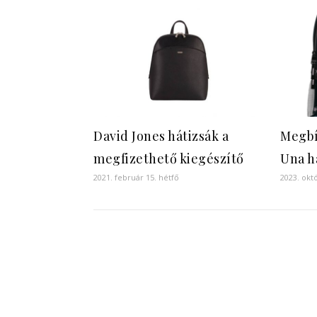
David Jones hátizsák a
Megbí
megfizethető kiegészítő
Una h
2021. február 15. hétfő
2023. okt