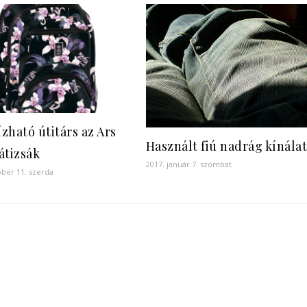
zható útitárs az Ars
Használt fiú nadrág kínála
átizsák
2017. január 7. szombat
óber 11. szerda