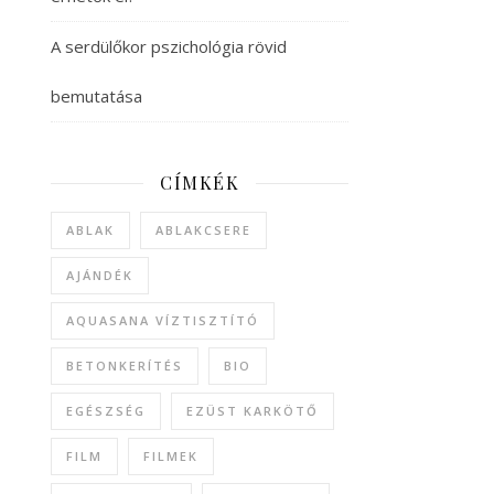
A serdülőkor pszichológia rövid
bemutatása
CÍMKÉK
ABLAK
ABLAKCSERE
AJÁNDÉK
AQUASANA VÍZTISZTÍTÓ
BETONKERÍTÉS
BIO
EGÉSZSÉG
EZÜST KARKÖTŐ
FILM
FILMEK