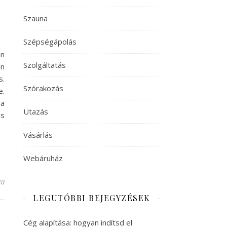
Szauna
Szépségápolás
an
Szolgáltatás
an
s.
Szórakozás
e.
 a
Utazás
s
Vásárlás
Webáruház
jegyzéshez
va
LEGUTÓBBI BEJEGYZÉSEK
Cég alapítása: hogyan indítsd el