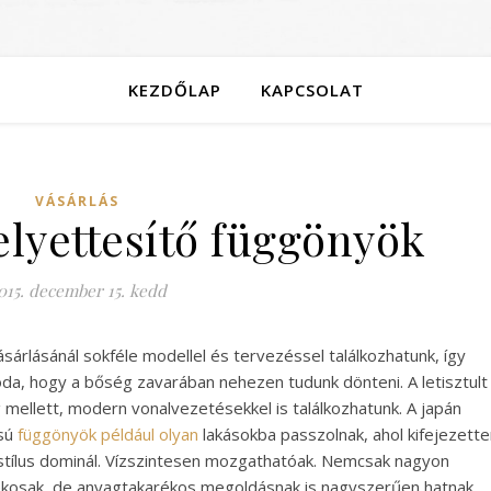
KEZDŐLAP
KAPCSOLAT
VÁSÁRLÁS
elyettesítő függönyök
015. december 15. kedd
árlásánál sokféle modellel és tervezéssel találkozhatunk, így
da, hogy a bőség zavarában nehezen tudunk dönteni. A letisztult
 mellett, modern vonalvezetésekkel is találkozhatunk. A japán
usú
függönyök például olyan
lakásokba passzolnak, ahol kifejezette
 stílus dominál. Vízszintesen mozgathatóak. Nemcsak nagyon
ékosak, de anyagtakarékos megoldásnak is nagyszerűen hatnak.