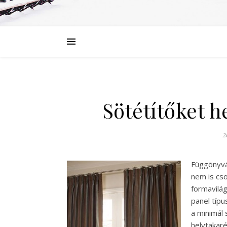
Sötétítőket h
2
Függönyvás
nem is cso
formavilág
panel típ
a minimál
helytakar