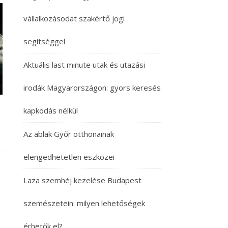
vállalkozásodat szakértő jogi
segítséggel
Aktuális last minute utak és utazási
irodák Magyarországon: gyors keresés
t
kapkodás nélkül
Az ablak Győr otthonainak
elengedhetetlen eszközei
Laza szemhéj kezelése Budapest
szemészetein: milyen lehetőségek
érhetők el?