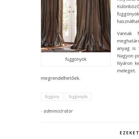
Különböző 
függönyök 
használha
Vannak f
meghatáro
anyag is 
Nagyon pr
függönyök
Nyáron ke
meleget
megrendelhetőek.
függöny
függönyök
-
administrator
EZEKET