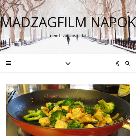
MADZAGFILM NAPOK
nem hivatalos oldal