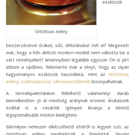
eszközök
Öntöttvas edény
beszerzésével órákat, sőt, délutánokat tölt el? Megesett
már, hogy a hőn áhított modern modell nem váltotta be a
várt reményeket? Amennyiben legalább egyszer Ön is járt
ebben a cipőben, felismerte már a tényt, hogy az olyan
hagyományos eszközök használata, mint az
öntöttvas
edény, számtalanszor célravezetőbbnek
bizonyulhatnak.
A termékpalettánkon fellelhető valamennyi darab
kiemelkedően jó ár-minőség aránynak örvend. Áruházunk
ezáltal is a vásárlók igényeit kívánja a lehető
legoptimálisabb módon kielégíteni.
Bármilyen nehezen elkészíthető ételről is legyen szó, az
öntöttvas edény megbirkózik a feladattal, hiszen