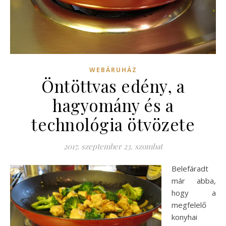
WEBÁRUHÁZ
Öntöttvas edény, a
hagyomány és a
technológia ötvözete
2017. szeptember 23. szombat
Belefáradt
már abba,
hogy a
megfelelő
konyhai