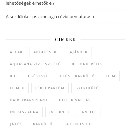
lehetőségek érhetők el?
A serdülőkor pszichológia rövid bemutatása
CÍMKÉK
ABLAK
ABLAKCSERE
AJÁNDÉK
AQUASANA VÍZTISZTÍTÓ
BETONKERÍTÉS
BIO
EGÉSZSÉG
EZÜST KARKÖTŐ
FILM
FILMEK
FÉRFI PARFÜM
GYEREKÜLÉS
HAIR TRANSPLANT
HITELKIVÁLTÁS
INFRASZAUNA
INTERNET
INVITEL
JÁTÉK
KARKÖTŐ
KATTINTS IDE