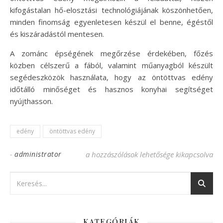
kifogástalan hő-elosztási technológiájának köszönhetően,
minden finomság egyenletesen készül el benne, égéstől
és kiszáradástól mentesen.
A zománc épségének megőrzése érdekében, főzés
közben célszerű a fából, valamint műanyagból készült
segédeszközök használata, hogy az öntöttvas edény
időtálló minőséget és hasznos konyhai segítséget
nyújthasson.
edény
öntöttvas edény
-
administrator
Öntöttvas edény, a hagyomány és a techno
a hozzászólások lehetősége kikapcsolva
KATEGÓRIÁK