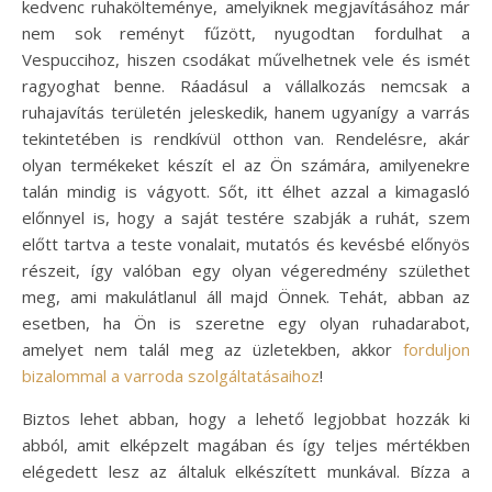
kedvenc ruhakölteménye, amelyiknek megjavításához már
nem sok reményt fűzött, nyugodtan fordulhat a
Vespuccihoz, hiszen csodákat művelhetnek vele és ismét
ragyoghat benne. Ráadásul a vállalkozás nemcsak a
ruhajavítás területén jeleskedik, hanem ugyanígy a varrás
tekintetében is rendkívül otthon van.
Rendelésre, akár
olyan termékeket készít el az Ön számára, amilyenekre
talán mindig is vágyott. Sőt, itt élhet azzal a kimagasló
előnnyel is, hogy a saját testére szabják a ruhát, szem
előtt tartva a teste vonalait, mutatós és kevésbé előnyös
részeit, így valóban egy olyan végeredmény születhet
meg, ami makulátlanul áll majd Önnek. Tehát, abban az
esetben, ha Ön is szeretne egy olyan ruhadarabot,
amelyet nem talál meg az üzletekben, akkor
forduljon
bizalommal a varroda szolgáltatásaihoz
!
Biztos lehet abban, hogy a lehető legjobbat hozzák ki
abból, amit elképzelt magában és így teljes mértékben
elégedett lesz az általuk elkészített munkával. Bízza a