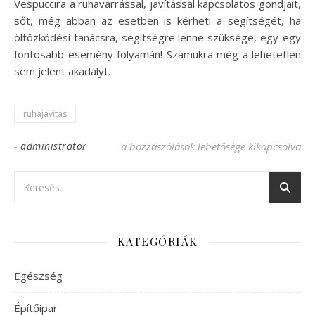
Vespuccira a ruhavarrással, javítással kapcsolatos gondjait,
sőt, még abban az esetben is kérheti a segítségét, ha
öltözködési tanácsra, segítségre lenne szüksége, egy-egy
fontosabb esemény folyamán! Számukra még a lehetetlen
sem jelent akadályt.
ruhajavítás
-
administrator
Minőségi ruhajavítás Budapest szívében 
a hozzászólások lehetősége kikapcsolva
KATEGÓRIÁK
Egészség
Építőipar