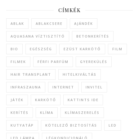
CÍMKÉK
ABLAK
ABLAKCSERE
AJÁNDÉK
AQUASANA VÍZTISZTÍTÓ
BETONKERÍTÉS
BIO
EGÉSZSÉG
EZÜST KARKÖTŐ
FILM
FILMEK
FÉRFI PARFÜM
GYEREKÜLÉS
HAIR TRANSPLANT
HITELKIVÁLTÁS
INFRASZAUNA
INTERNET
INVITEL
JÁTÉK
KARKÖTŐ
KATTINTS IDE
KERÍTÉS
KLÍMA
KLÍMASZERELÉS
KUTYATÁP
KÖTELEZŐ BIZTOSÍTÁS
LED
LED LÁMPA
LÉGKONDICIONÁLÓ