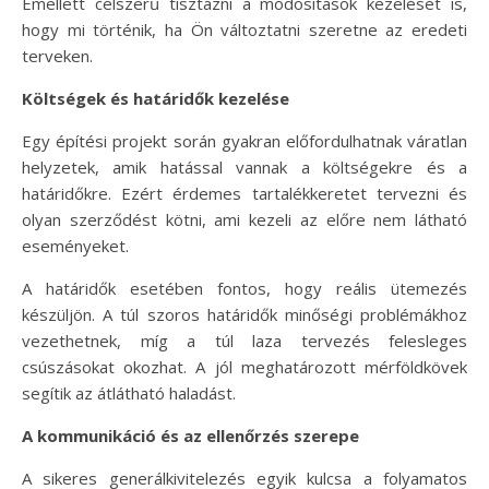
Emellett célszerű tisztázni a módosítások kezelését is,
hogy mi történik, ha Ön változtatni szeretne az eredeti
terveken.
Költségek és határidők kezelése
Egy építési projekt során gyakran előfordulhatnak váratlan
helyzetek, amik hatással vannak a költségekre és a
határidőkre. Ezért érdemes tartalékkeretet tervezni és
olyan szerződést kötni, ami kezeli az előre nem látható
eseményeket.
A határidők esetében fontos, hogy reális ütemezés
készüljön. A túl szoros határidők minőségi problémákhoz
vezethetnek, míg a túl laza tervezés felesleges
csúszásokat okozhat. A jól meghatározott mérföldkövek
segítik az átlátható haladást.
A kommunikáció és az ellenőrzés szerepe
A sikeres generálkivitelezés egyik kulcsa a folyamatos