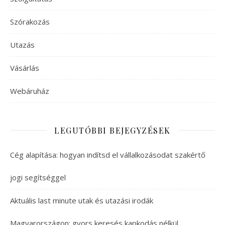
Szórakozás
Utazás
Vásárlás
Webáruház
LEGUTÓBBI BEJEGYZÉSEK
Cég alapítása: hogyan indítsd el vállalkozásodat szakértő
jogi segítséggel
Aktuális last minute utak és utazási irodák
Magyarországon: gyors keresés kapkodás nélkül