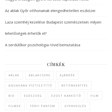
Az ablak Győr otthonainak elengedhetetlen eszközei
Laza szemhéj kezelése Budapest szemészetein: milyen
lehetőségek érhetők el?
A serdülőkor pszichológia rövid bemutatása
CÍMKÉK
ABLAK
ABLAKCSERE
AJÁNDÉK
AQUASANA VÍZTISZTÍTÓ
BETONKERÍTÉS
BIO
EGÉSZSÉG
EZÜST KARKÖTŐ
FILM
FILMEK
FÉRFI PARFÜM
GYEREKÜLÉS