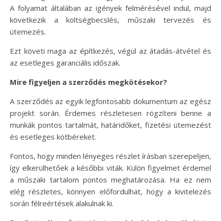
A folyamat általában az igények felmérésével indul, majd
következik a költségbecslés, műszaki tervezés és
ütemezés.
Ezt követi maga az építkezés, végül az átadás-átvétel és
az esetleges garanciális időszak.
Mire figyeljen a szerződés megkötésekor?
A szerződés az egyik legfontosabb dokumentum az egész
projekt során. Érdemes részletesen rögzíteni benne a
munkák pontos tartalmát, határidőket, fizetési ütemezést
és esetleges kötbéreket.
Fontos, hogy minden lényeges részlet írásban szerepeljen,
így elkerülhetőek a későbbi viták. Külön figyelmet érdemel
a műszaki tartalom pontos meghatározása. Ha ez nem
elég részletes, könnyen előfordulhat, hogy a kivitelezés
során félreértések alakulnak ki.