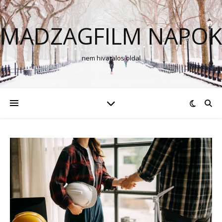
MADZAGFILM NAPOK
nem hivatalos oldal