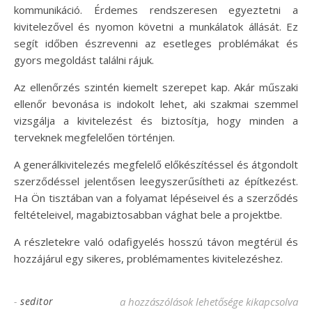
kommunikáció. Érdemes rendszeresen egyeztetni a
kivitelezővel és nyomon követni a munkálatok állását. Ez
segít időben észrevenni az esetleges problémákat és
gyors megoldást találni rájuk.
Az ellenőrzés szintén kiemelt szerepet kap. Akár műszaki
ellenőr bevonása is indokolt lehet, aki szakmai szemmel
vizsgálja a kivitelezést és biztosítja, hogy minden a
terveknek megfelelően történjen.
A generálkivitelezés megfelelő előkészítéssel és átgondolt
szerződéssel jelentősen leegyszerűsítheti az építkezést.
Ha Ön tisztában van a folyamat lépéseivel és a szerződés
feltételeivel, magabiztosabban vághat bele a projektbe.
A részletekre való odafigyelés hosszú távon megtérül és
hozzájárul egy sikeres, problémamentes kivitelezéshez.
-
seditor
Generálkivitelezés folyamata és szerződés f
a hozzászólások lehetősége kikapcsolva