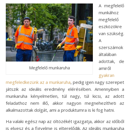
A megfelelő
munkához
megfelelő
eszközökre
van szükség.
A
szerszámok
általában
adottak, de
Megfelelő munkaruha
amiről
gyakran
megfeledkezünk az a munkaruha
, pedig igen nagy szerepet
játszik az ideális eredmény elérésében. Amennyiben a
munkaruha kényelmetlen, túl nagy, túl kicsi, az adott
feladathoz nem illő, akkor nagyon megnehezítheti az
alkalmazottak dolgát, ami a produktumra is ki fog hatni.
Ha valaki egész nap az öltözékét igazgatja, akkor az időből
is elvesz és a figyelme is elterelődik. Az ideális munkaruha