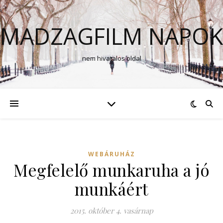
MADZAGFILM NAPOK
nem hivatalos oldal
WEBÁRUHÁZ
Megfelelő munkaruha a jó
munkáért
2015. október 4. vasárnap