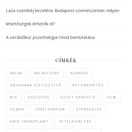
Laza szemhéj kezelése Budapest szemészetein: milyen
lehetőségek érhetők el?
A serdülőkor pszichológia rövid bemutatása
CÍMKÉK
ABLAK
ABLAKCSERE
AJÁNDÉK
AQUASANA VÍZTISZTÍTÓ
BETONKERÍTÉS
BIO
EGÉSZSÉG
EZÜST KARKÖTŐ
FILM
FILMEK
FÉRFI PARFÜM
GYEREKÜLÉS
HAIR TRANSPLANT
HITELKIVÁLTÁS