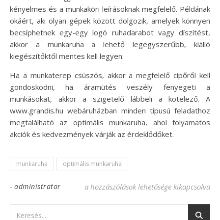
kényelmes és a munkaköri leírásoknak megfelelő. Példának
okáért, aki olyan gépek között dolgozik, amelyek könnyen
becsíphetnek egy-egy logó ruhadarabot vagy díszítést,
akkor a munkaruha a lehető legegyszerűbb, kiálló
kiegészítőktől mentes kell legyen.
Ha a munkaterep csúszós, akkor a megfelelő cipőről kell
gondoskodni, ha áramütés veszély fenyegeti a
munkásokat, akkor a szigetelő lábbeli a kötelező. A
www.grandis.hu webáruházban minden típusú feladathoz
megtalálható az optimális munkaruha, ahol folyamatos
akciók és kedvezmények várják az érdeklődőket.
munkaruha
optimális munkaruha
-
administrator
Megfelelő munkaruha a jó munkáért beje
a hozzászólások lehetősége kikapcsolva