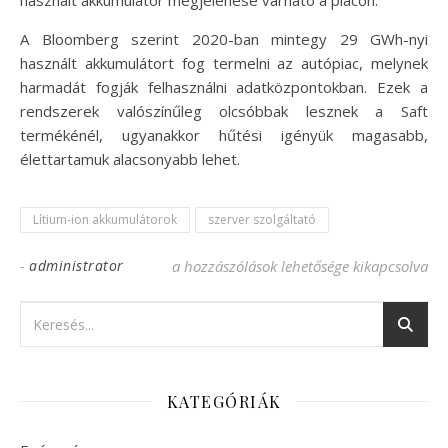
A Bloomberg szerint 2020-ban mintegy 29 GWh-nyi
használt akkumulátort fog termelni az autópiac, melynek
harmadát fogják felhasználni adatközpontokban. Ezek a
rendszerek valószínűleg olcsóbbak lesznek a Saft
termékénél, ugyanakkor hűtési igényük magasabb,
élettartamuk alacsonyabb lehet.
Lítium-ion akkumulátorok
szerver szolgáltató
-
administrator
Lítium-ion akkumulátorokkal a zöld adat
a hozzászólások lehetősége kikapcsolva
KATEGÓRIÁK