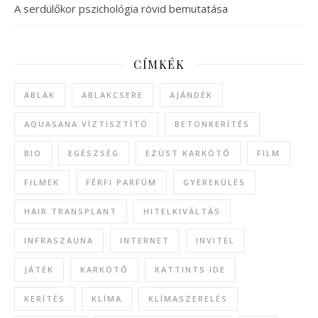
A serdülőkor pszichológia rövid bemutatása
CÍMKÉK
ABLAK
ABLAKCSERE
AJÁNDÉK
AQUASANA VÍZTISZTÍTÓ
BETONKERÍTÉS
BIO
EGÉSZSÉG
EZÜST KARKÖTŐ
FILM
FILMEK
FÉRFI PARFÜM
GYEREKÜLÉS
HAIR TRANSPLANT
HITELKIVÁLTÁS
INFRASZAUNA
INTERNET
INVITEL
JÁTÉK
KARKÖTŐ
KATTINTS IDE
KERÍTÉS
KLÍMA
KLÍMASZERELÉS