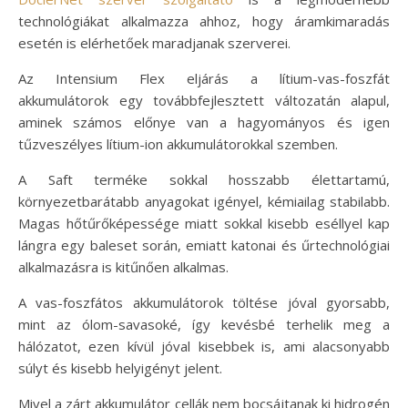
technológiákat alkalmazza ahhoz, hogy áramkimaradás
esetén is elérhetőek maradjanak szerverei.
Az Intensium Flex eljárás a lítium-vas-foszfát
akkumulátorok egy továbbfejlesztett változatán alapul,
aminek számos előnye van a hagyományos és igen
tűzveszélyes lítium-ion akkumulátorokkal szemben.
A Saft terméke sokkal hosszabb élettartamú,
környezetbarátabb anyagokat igényel, kémiailag stabilabb.
Magas hőtűrőképessége miatt sokkal kisebb eséllyel kap
lángra egy baleset során, emiatt katonai és űrtechnológiai
alkalmazásra is kitűnően alkalmas.
A vas-foszfátos akkumulátorok töltése jóval gyorsabb,
mint az ólom-savasoké, így kevésbé terhelik meg a
hálózatot, ezen kívül jóval kisebbek is, ami alacsonyabb
súlyt és kisebb helyigényt jelent.
Mivel a zárt akkumulátor cellák nem bocsájtanak ki hidrogén