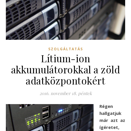
SZOLGÁLTATÁS
Lítium-ion
akkumulátorokkal a zöld
adatközpontokért
2016. november 18. péntek
Régen
hallgatjuk
már azt az
ígéretet,