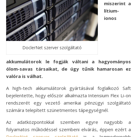
miszerint a
lítium-
ionos
DoclerNet szerver szolgáltató
akkumulátorok le fogják váltani a hagyományos
ólom-savas társaikat, de úgy tűnik hamarosan ez
valóra is válhat.
A high-tech akkumulátorok gyártásával foglalkozó Saft
bejelentette, hogy először alkalmazta Intensium Flex Li-on
rendszerét egy vezető amerikai pénzügyi szolgáltató
számára telepített szünetmentes tápegységnél.
Az adatközpontokkal szemben egyre nagyobb a
folyamatos működéssel szembeni elvárás, éppen ezért a
DoclerNet szerver szolgáltató
is a legmodernebb