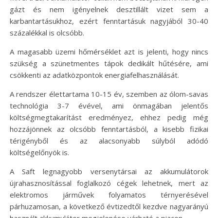
gázt és nem igényelnek desztillált vizet sem a
karbantartásukhoz, ezért fenntartásuk nagyjából 30-40
százalékkal is olcsóbb.
A magasabb üzemi hőmérséklet azt is jelenti, hogy nincs
szükség a szünetmentes tápok dedikált hűtésére, ami
csökkenti az adatközpontok energiafelhasználását.
A rendszer élettartama 10-15 év, szemben az ólom-savas
technológia 3-7 évével, ami önmagában jelentős
költségmegtakarítást eredményez, ehhez pedig még
hozzájönnek az olcsóbb fenntartásból, a kisebb fizikai
térigényből és az alacsonyabb súlyból adódó
költségelőnyök is.
A Saft legnagyobb versenytársai az akkumulátorok
újrahasznosítással foglalkozó cégek lehetnek, mert az
elektromos járművek folyamatos térnyerésével
párhuzamosan, a következő évtizedtől kezdve nagyarányú
használt akkumulátor megjelenése várható a piacon.