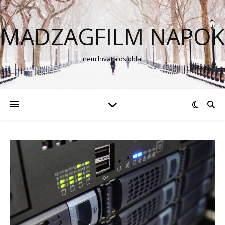
MADZAGFILM NAPOK
nem hivatalos oldal