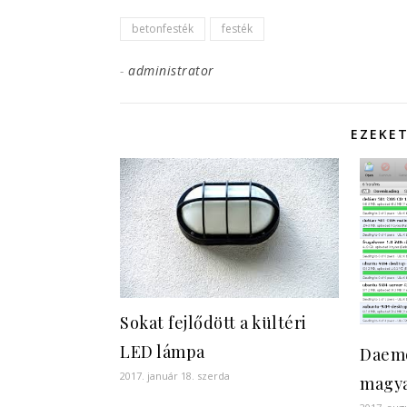
betonfesték
festék
-
administrator
EZEKET
Sokat fejlődött a kültéri
LED lámpa
Daemo
2017. január 18. szerda
magya