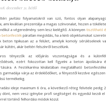
018. december 31. hétfő
téri javítási folyamatokról van szó, fontos olyan alapanyag
i, ami kiválóan prezentálja a magas színvonalat, hiszen a tökélet
nélkül a végeredmény sem lesz kielégítő. A könnyen
tisztítható 
ó betonfesték
páratlan megoldás, ha a kinti objektumokat szeret
 A beton tipikusan az a felület, amelyik komoly sérüléseknek v
kár kültéri, akár beltéri felszínről beszélünk.
áros tényezők az időjárás viszontagságai és a különfé
ődések, ezért fokozottan kell figyelni a beton ápolására 
rtására. A Festékaréna kínálatában megtalálható betonfesték
s garmadája várja az érdeklődőket, a fényestől kezdve egészen
ású termékekig.
radási ideje maximum 6 óra, a következő réteg felvitele pedig 
y dönt, nem vesz igénybe profi segítséget és egyedül kezdi el
gerrel történő felhordási módok közül.