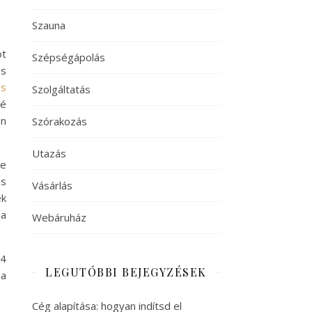
Szauna
ot
Szépségápolás
es
és
Szolgáltatás
né
an
Szórakozás
Utazás
le
és
Vásárlás
ek
 a
Webáruház
24
LEGUTÓBBI BEJEGYZÉSEK
 a
Cég alapítása: hogyan indítsd el