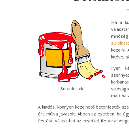
2
Ha a kül
választan
minőség 
súrolhat
kezelni.
kitéve, a
Ilyen k
szennyez
karbanta
Betonfesték
valóságo
matt hat
A kiadós, könnyen kezelhető betonfesték szá
óra múlva javasolt. Abban az esetben, ha úg
festést, választhat az ecsettel, illetve a hen