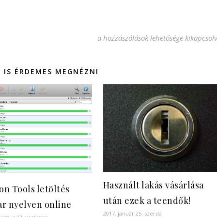
Betonfestékek széles skálája bejegyzé
a hozzászólások lehetősége kikapcsol
 IS ÉRDEMES MEGNÉZNI
Használt lakás vásárlása
n Tools letöltés
után ezek a teendők!
r nyelven online
2017. január 25. szerda