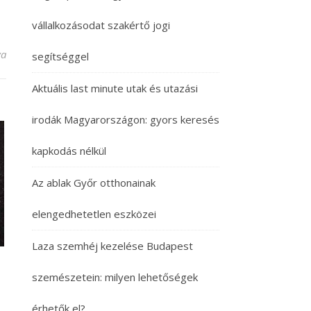
vállalkozásodat szakértő jogi
shez
va
segítséggel
Aktuális last minute utak és utazási
irodák Magyarországon: gyors keresés
kapkodás nélkül
Az ablak Győr otthonainak
elengedhetetlen eszközei
Laza szemhéj kezelése Budapest
szemészetein: milyen lehetőségek
érhetők el?