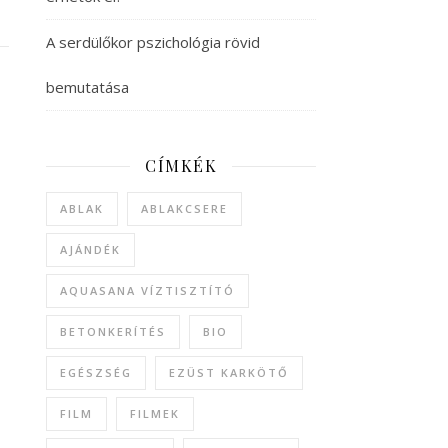
A serdülőkor pszichológia rövid
bemutatása
CÍMKÉK
ABLAK
ABLAKCSERE
AJÁNDÉK
AQUASANA VÍZTISZTÍTÓ
BETONKERÍTÉS
BIO
EGÉSZSÉG
EZÜST KARKÖTŐ
FILM
FILMEK