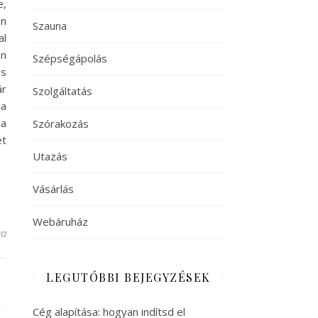
e,
on
Szauna
al
on
Szépségápolás
s
ár
Szolgáltatás
 a
 a
Szórakozás
et
Utazás
Vásárlás
Webáruház
ejegyzéshez
va
LEGUTÓBBI BEJEGYZÉSEK
Cég alapítása: hogyan indítsd el