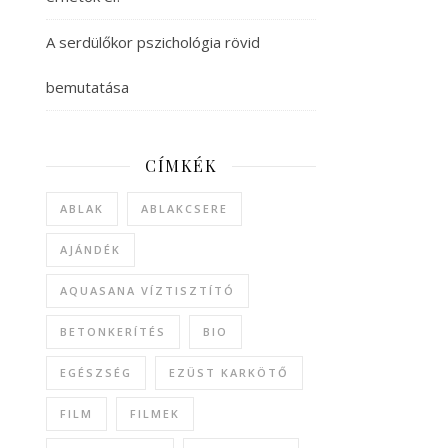
A serdülőkor pszichológia rövid
bemutatása
CÍMKÉK
ABLAK
ABLAKCSERE
AJÁNDÉK
AQUASANA VÍZTISZTÍTÓ
BETONKERÍTÉS
BIO
EGÉSZSÉG
EZÜST KARKÖTŐ
FILM
FILMEK