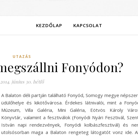
KEZDŐLAP
KAPCSOLAT
UTAZÁS
megszállni Fonyódon?
2014. június 30. hétfő
A Balaton déli partján található Fonyód, Somogy megye népsze
üdülőhelye és kikötővárosa. Érdekes látnivalói, mint a Fonyó
Múzeum, Villa Galéria, Mini Galéria, Eötvös Károly Váro
Könyvtár, valamint a fesztiválok (Fonyódi Nyári Fesztivál, Szen
István napi rendezvények, Fonyódi kolbászfesztivál) és n
utolsósorban maga a Balaton rengeteg látogatót vonz ide. A