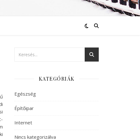
KATEGÓRIÁK
Egészség
rű
di
Építőipar
si
t-
Internet
em
ki
Nincs kategorizálva