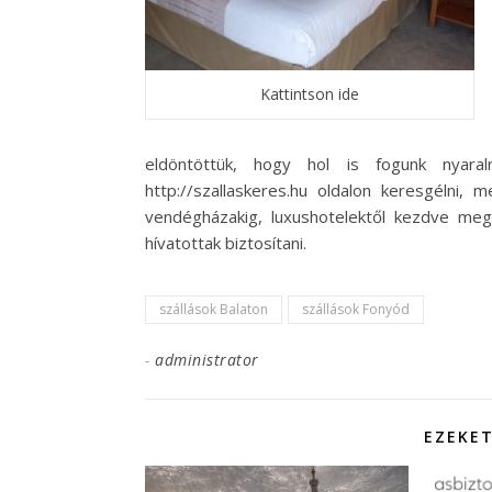
Kattintson ide
eldöntöttük, hogy hol is fogunk nyar
http://szallaskeres.hu oldalon keresgélni,
vendégházakig, luxushotelektől kezdve meg
hívatottak biztosítani.
szállások Balaton
szállások Fonyód
-
administrator
EZEKET