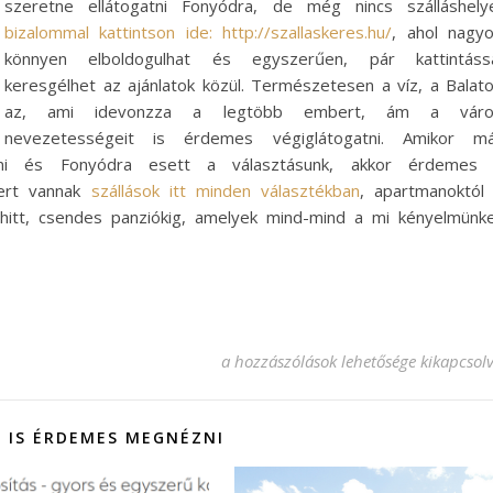
szeretne ellátogatni Fonyódra, de még nincs szálláshely
bizalommal kattintson ide: http://szallaskeres.hu/
, ahol nagy
könnyen elboldogulhat és egyszerűen, pár kattintáss
keresgélhet az ajánlatok közül.
Természetesen a víz, a Balat
az, ami idevonzza a legtöbb embert, ám a váro
nevezetességeit is érdemes végiglátogatni. Amikor m
alni és Fonyódra esett a választásunk, akkor érdemes
 mert vannak
szállások itt minden választékban
, apartmanoktól
hitt, csendes panziókig, amelyek mind-mind a mi kényelmünk
Hol érdemes megszállni Fonyódon? b
a hozzászólások lehetősége kikapcsol
 IS ÉRDEMES MEGNÉZNI