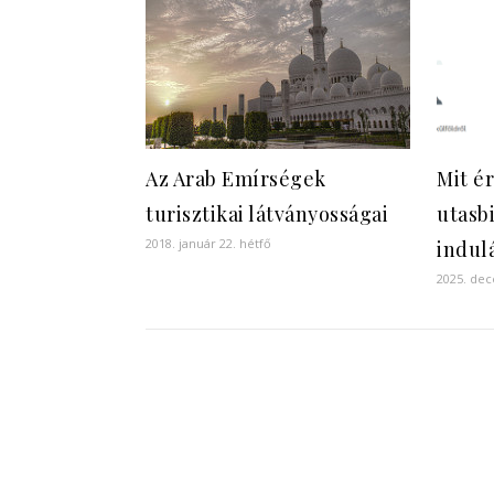
Az Arab Emírségek
Mit é
turisztikai látványosságai
utasbi
2018. január 22. hétfő
indulá
2025. dec