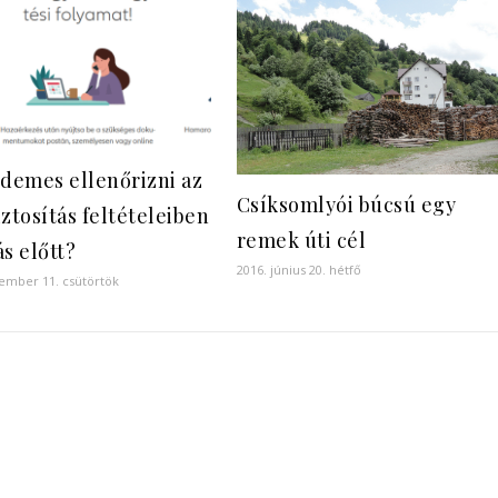
rdemes ellenőrizni az
Csíksomlyói búcsú egy
ztosítás feltételeiben
remek úti cél
s előtt?
2016. június 20. hétfő
ember 11. csütörtök