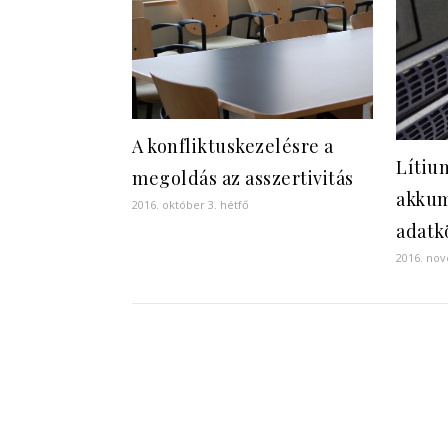
A konfliktuskezelésre a
Lítiu
megoldás az asszertivitás
akkum
2016. október 3. hétfő
adatk
2016. no