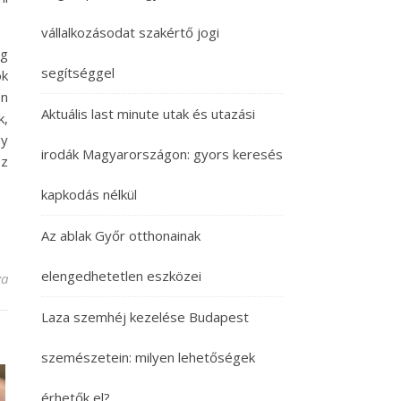
vállalkozásodat szakértő jogi
ég
segítséggel
ok
én
Aktuális last minute utak és utazási
k,
gy
irodák Magyarországon: gyors keresés
oz
kapkodás nélkül
Az ablak Győr otthonainak
elengedhetetlen eszközei
yzéshez
va
Laza szemhéj kezelése Budapest
szemészetein: milyen lehetőségek
érhetők el?