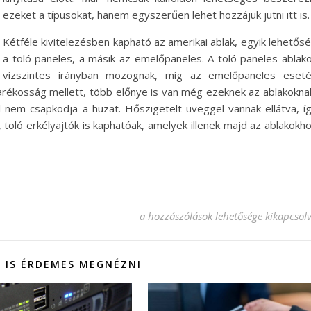
ezeket a típusokat, hanem egyszerűen lehet hozzájuk jutni itt is.
Kétféle kivitelezésben kapható az amerikai ablak, egyik lehetős
a toló paneles, a másik az emelőpaneles. A toló paneles ablak
vízszintes irányban mozognak, míg az emelőpaneles eset
arékosság mellett, több előnye is van még ezeknek az ablakokna
l nem csapkodja a huzat. Hőszigetelt üveggel vannak ellátva, í
 toló erkélyajtók is kaphatóak, amelyek illenek majd az ablakokh
Helytakarékos amerikai ablakok bejeg
a hozzászólások lehetősége kikapcsol
 IS ÉRDEMES MEGNÉZNI