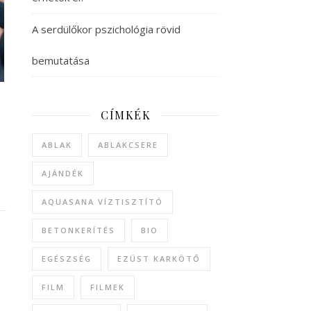
A serdülőkor pszichológia rövid
bemutatása
CÍMKÉK
ABLAK
ABLAKCSERE
AJÁNDÉK
AQUASANA VÍZTISZTÍTÓ
BETONKERÍTÉS
BIO
EGÉSZSÉG
EZÜST KARKÖTŐ
FILM
FILMEK