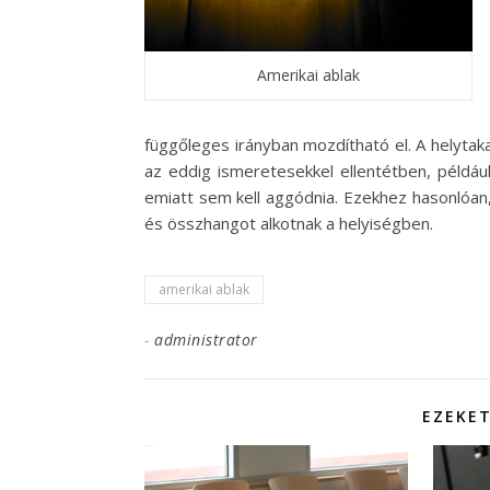
Amerikai ablak
függőleges irányban mozdítható el. A helytak
az eddig ismeretesekkel ellentétben, példáu
emiatt sem kell aggódnia. Ezekhez hasonlóan,
és összhangot alkotnak a helyiségben.
amerikai ablak
-
administrator
EZEKET