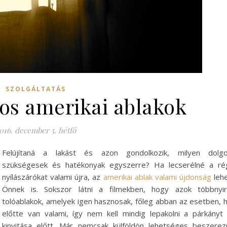
SZOLGÁLTATÁS
os amerikai ablakok
016. december 5. hétfő
Felújítaná a lakást és azon gondolkozik, milyen dolg
szükségesek és hatékonyak egyszerre? Ha lecserélné a ré
nyílászárókat valami újra, az
amerikai ablak valami újdonság
leh
Önnek is. Sokszor látni a filmekben, hogy azok többnyi
tolóablakok, amelyek igen hasznosak, főleg abban az esetben, 
előtte van valami, így nem kell mindig lepakolni a párkányt
kinyitása előtt. Már nemcsak külföldön lehetséges beszerez