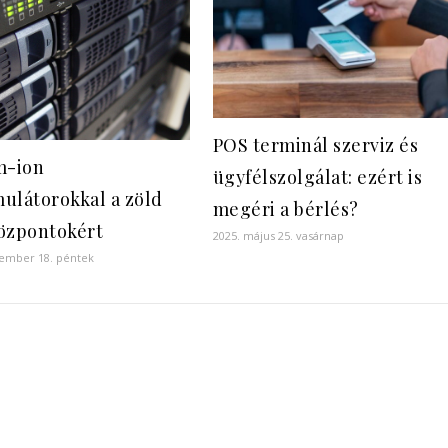
POS terminál szerviz és
m-ion
ügyfélszolgálat: ezért is
ulátorokkal a zöld
megéri a bérlés?
özpontokért
2025. május 25. vasárnap
vember 18. péntek