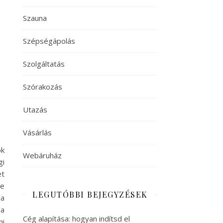
Szauna
Szépségápolás
Szolgáltatás
Szórakozás
Utazás
Vásárlás
ok
Webáruház
gi
et
re
LEGUTÓBBI BEJEGYZÉSEK
ha
 a
Cég alapítása: hogyan indítsd el
ni