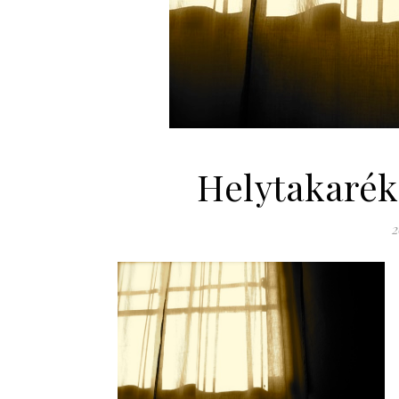
Helytakarék
2