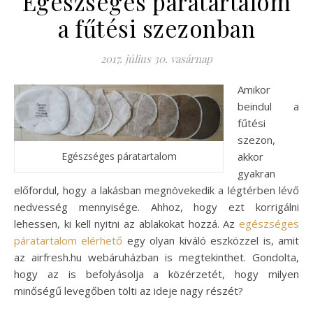
Egészséges páratartalom
a fűtési szezonban
2017. július 30. vasárnap
Amikor
beindul a
fűtési
szezon,
Egészséges páratartalom
akkor
gyakran
előfordul, hogy a lakásban megnövekedik a légtérben lévő
nedvesség mennyisége. Ahhoz, hogy ezt korrigálni
lehessen, ki kell nyitni az ablakokat hozzá. Az
egészséges
páratartalom elérhető
egy olyan kiváló eszközzel is, amit
az airfresh.hu webáruházban is megtekinthet. Gondolta,
hogy az is befolyásolja a közérzetét, hogy milyen
minőségű levegőben tölti az ideje nagy részét?