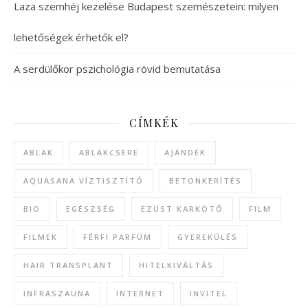
Laza szemhéj kezelése Budapest szemészetein: milyen
lehetőségek érhetők el?
A serdülőkor pszichológia rövid bemutatása
CÍMKÉK
ABLAK
ABLAKCSERE
AJÁNDÉK
AQUASANA VÍZTISZTÍTÓ
BETONKERÍTÉS
BIO
EGÉSZSÉG
EZÜST KARKÖTŐ
FILM
FILMEK
FÉRFI PARFÜM
GYEREKÜLÉS
HAIR TRANSPLANT
HITELKIVÁLTÁS
INFRASZAUNA
INTERNET
INVITEL