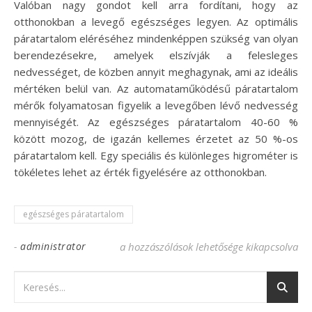
Valóban nagy gondot kell arra fordítani, hogy az
otthonokban a levegő egészséges legyen. Az optimális
páratartalom eléréséhez mindenképpen szükség van olyan
berendezésekre, amelyek elszívják a felesleges
nedvességet, de közben annyit meghagynak, ami az ideális
mértéken belül van. Az automataműködésű páratartalom
mérők folyamatosan figyelik a levegőben lévő nedvesség
mennyiségét. Az egészséges páratartalom 40-60 %
között mozog, de igazán kellemes érzetet az 50 %-os
páratartalom kell. Egy speciális és különleges higrométer is
tökéletes lehet az érték figyelésére az otthonokban.
egészséges páratartalom
-
administrator
Egészséges páratartalom a fűtési szezonb
a hozzászólások lehetősége kikapcsolva