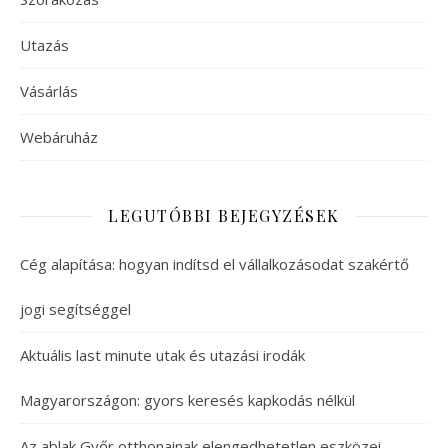
Utazás
Vásárlás
Webáruház
LEGUTÓBBI BEJEGYZÉSEK
Cég alapítása: hogyan indítsd el vállalkozásodat szakértő
jogi segítséggel
Aktuális last minute utak és utazási irodák
Magyarországon: gyors keresés kapkodás nélkül
Az ablak Győr otthonainak elengedhetetlen eszközei