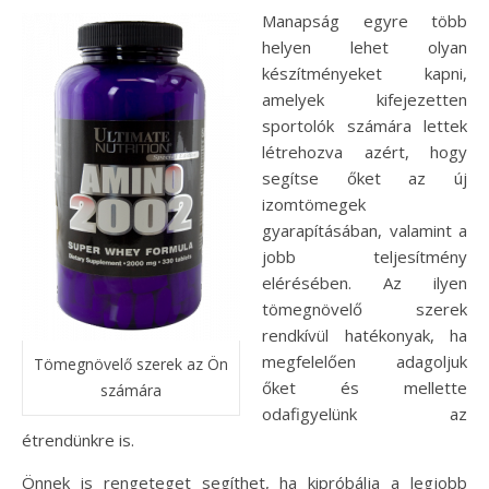
Manapság egyre több
helyen lehet olyan
készítményeket kapni,
amelyek kifejezetten
sportolók számára lettek
létrehozva azért, hogy
segítse őket az új
izomtömegek
gyarapításában, valamint a
jobb teljesítmény
elérésében. Az ilyen
tömegnövelő szerek
rendkívül hatékonyak, ha
megfelelően adagoljuk
Tömegnövelő szerek az Ön
őket és mellette
számára
odafigyelünk az
étrendünkre is.
Önnek is rengeteget segíthet, ha kipróbálja a legjobb