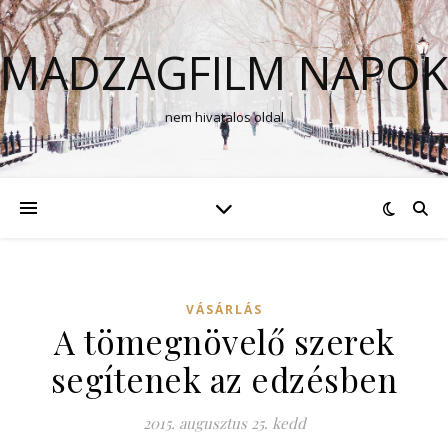
MADZAGFILM NAPOK
nem hivatalos oldal
VÁSÁRLÁS
A tömegnövelő szerek
segítenek az edzésben
2015. augusztus 25. kedd