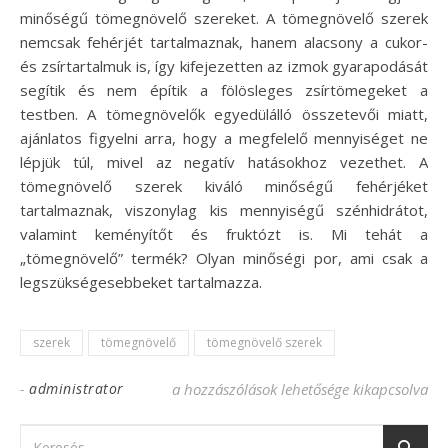
minőségű tömegnövelő szereket. A tömegnövelő szerek
nemcsak fehérjét tartalmaznak, hanem alacsony a cukor-
és zsírtartalmuk is, így kifejezetten az izmok gyarapodását
segítik és nem építik a fölösleges zsírtömegeket a
testben. A tömegnövelők egyedülálló összetevői miatt,
ajánlatos figyelni arra, hogy a megfelelő mennyiséget ne
lépjük túl, mivel az negatív hatásokhoz vezethet. A
tömegnövelő szerek kiváló minőségű fehérjéket
tartalmaznak, viszonylag kis mennyiségű szénhidrátot,
valamint keményítőt és fruktózt is. Mi tehát a
„tömegnövelő” termék? Olyan minőségi por, ami csak a
legszükségesebbeket tartalmazza.
szerek
tömegnövelő
tömegnövelő szerek
-
administrator
A tömegnövelő szerek segítenek az edzésb
a hozzászólások lehetősége kikapcsolva