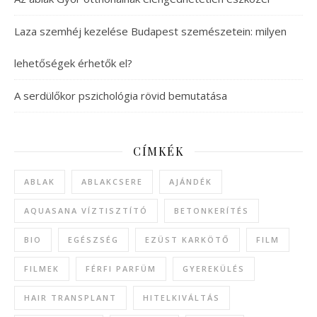
Laza szemhéj kezelése Budapest szemészetein: milyen
lehetőségek érhetők el?
A serdülőkor pszichológia rövid bemutatása
CÍMKÉK
ABLAK
ABLAKCSERE
AJÁNDÉK
AQUASANA VÍZTISZTÍTÓ
BETONKERÍTÉS
BIO
EGÉSZSÉG
EZÜST KARKÖTŐ
FILM
FILMEK
FÉRFI PARFÜM
GYEREKÜLÉS
HAIR TRANSPLANT
HITELKIVÁLTÁS