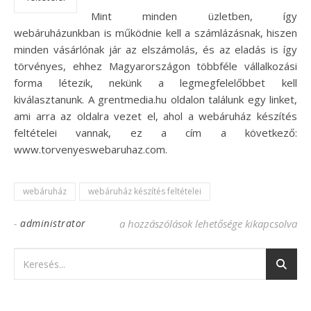
Mint minden üzletben, így
webáruházunkban is működnie kell a számlázásnak, hiszen
minden vásárlónak jár az elszámolás, és az eladás is így
törvényes, ehhez Magyarországon többféle vállalkozási
forma létezik, nekünk a legmegfelelőbbet kell
kiválasztanunk. A grentmedia.hu oldalon találunk egy linket,
ami arra az oldalra vezet el, ahol a webáruház készítés
feltételei vannak, ez a cím a következő:
www.torvenyeswebaruhaz.com.
webáruház
webáruház készítés feltételei
-
administrator
A magyarországi webáruház készítés feltét
a hozzászólások lehetősége kikapcsolva