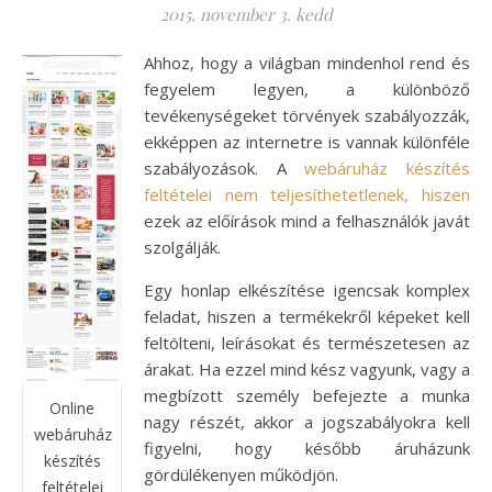
2015. november 3. kedd
Ahhoz, hogy a világban mindenhol rend és
fegyelem legyen, a különböző
tevékenységeket törvények szabályozzák,
ekképpen az internetre is vannak különféle
szabályozások. A
webáruház készítés
feltételei nem teljesíthetetlenek, hiszen
ezek az előírások mind a felhasználók javát
szolgálják.
Egy honlap elkészítése igencsak komplex
feladat, hiszen a termékekről képeket kell
feltölteni, leírásokat és természetesen az
árakat. Ha ezzel mind kész vagyunk, vagy a
megbízott személy befejezte a munka
Online
nagy részét, akkor a jogszabályokra kell
webáruház
figyelni, hogy később áruházunk
készítés
gördülékenyen működjön.
feltételei