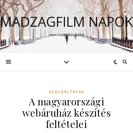
MADZAGFILM NAPOK
nem hivatalos oldal
SZOLGÁLTATÁS
A magyarországi
webáruház készítés
feltételei