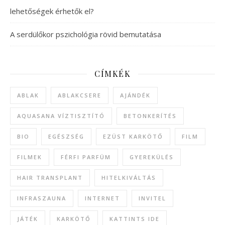
lehetőségek érhetők el?
A serdülőkor pszichológia rövid bemutatása
CÍMKÉK
ABLAK
ABLAKCSERE
AJÁNDÉK
AQUASANA VÍZTISZTÍTÓ
BETONKERÍTÉS
BIO
EGÉSZSÉG
EZÜST KARKÖTŐ
FILM
FILMEK
FÉRFI PARFÜM
GYEREKÜLÉS
HAIR TRANSPLANT
HITELKIVÁLTÁS
INFRASZAUNA
INTERNET
INVITEL
JÁTÉK
KARKÖTŐ
KATTINTS IDE