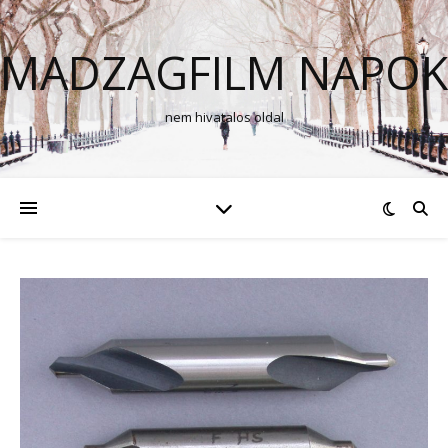
MADZAGFILM NAPOK
nem hivatalos oldal