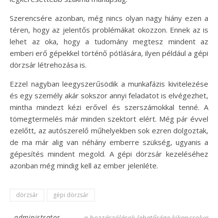
Szerencsére azonban, még nincs olyan nagy hiány ezen a
téren, hogy az jelentős problémákat okozzon. Ennek az is
lehet az oka, hogy a tudomány megtesz mindent az
emberi erő gépekkel történő pótlására, ilyen például a gépi
dörzsár létrehozása is.
Ezzel nagyban leegyszerűsödik a munkafázis kivitelezése
és egy személy akár sokszor annyi feladatot is elvégezhet,
mintha mindezt kézi erővel és szerszámokkal tenné. A
tömegtermelés már minden szektort elért. Még pár évvel
ezelőtt, az autószerelő műhelyekben sok ezren dolgoztak,
de ma már alig van néhány emberre szükség, ugyanis a
gépesítés mindent megold. A gépi dörzsár kezeléséhez
azonban még mindig kell az ember jelenléte.
dörzsár
gépi dörzsár
-
administrator
A gépi dörzsár igényli az emberi segítsége
a hozzászólások lehetősége kikapcsolva