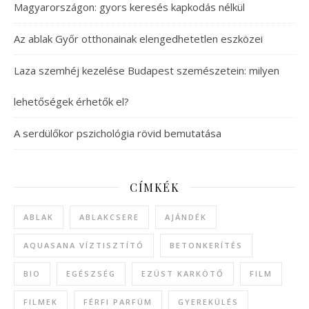
Magyarországon: gyors keresés kapkodás nélkül
Az ablak Győr otthonainak elengedhetetlen eszközei
Laza szemhéj kezelése Budapest szemészetein: milyen
lehetőségek érhetők el?
A serdülőkor pszichológia rövid bemutatása
CÍMKÉK
ABLAK
ABLAKCSERE
AJÁNDÉK
AQUASANA VÍZTISZTÍTÓ
BETONKERÍTÉS
BIO
EGÉSZSÉG
EZÜST KARKÖTŐ
FILM
FILMEK
FÉRFI PARFÜM
GYEREKÜLÉS