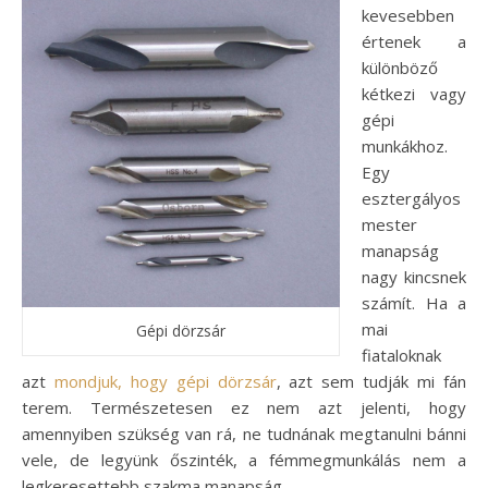
kevesebben
értenek a
különböző
kétkezi vagy
gépi
munkákhoz.
Egy
esztergályos
mester
manapság
nagy kincsnek
számít. Ha a
mai
Gépi dörzsár
fiataloknak
azt
mondjuk, hogy gépi dörzsár
, azt sem tudják mi fán
terem. Természetesen ez nem azt jelenti, hogy
amennyiben szükség van rá, ne tudnának megtanulni bánni
vele, de legyünk őszinték, a fémmegmunkálás nem a
legkeresettebb szakma manapság.