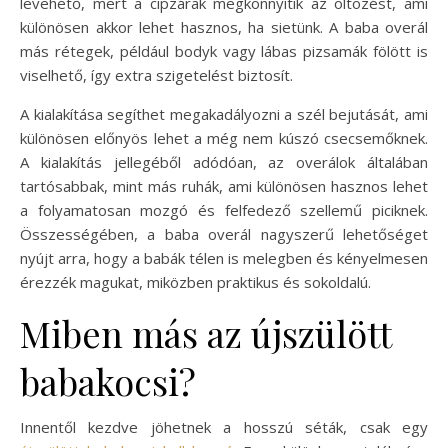
levehető, mert a cipzárak megkönnyítik az öltözést, ami
különösen akkor lehet hasznos, ha sietünk. A baba overál
más rétegek, például bodyk vagy lábas pizsamák fölött is
viselhető, így extra szigetelést biztosít.
A kialakítása segíthet megakadályozni a szél bejutását, ami
különösen előnyös lehet a még nem kúszó csecsemőknek.
A kialakítás jellegéből adódóan, az overálok általában
tartósabbak, mint más ruhák, ami különösen hasznos lehet
a folyamatosan mozgó és felfedező szellemű piciknek.
Összességében, a baba overál nagyszerű lehetőséget
nyújt arra, hogy a babák télen is melegben és kényelmesen
érezzék magukat, miközben praktikus és sokoldalú.
Miben más az újszülött
babakocsi?
Innentől kezdve jöhetnek a hosszú séták, csak egy