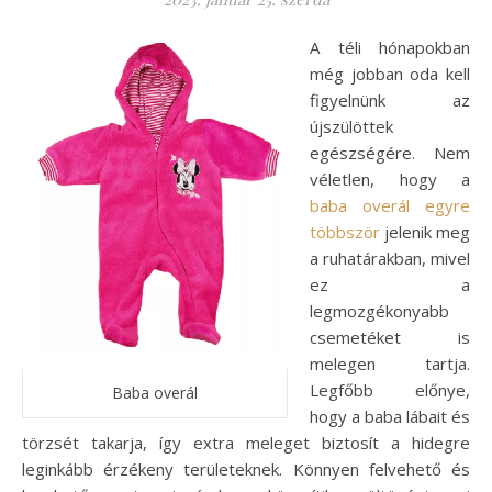
A téli hónapokban
még jobban oda kell
figyelnünk az
újszülöttek
egészségére. Nem
véletlen, hogy a
baba overál egyre
többször
jelenik meg
a ruhatárakban, mivel
ez a
legmozgékonyabb
csemetéket is
melegen tartja.
Legfőbb előnye,
Baba overál
hogy a baba lábait és
törzsét takarja, így extra meleget biztosít a hidegre
leginkább érzékeny területeknek. Könnyen felvehető és