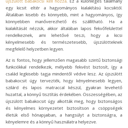
újszülött babakocsi kell hozzá
. Ez a különleges találmány
egy kicsit eltér a hagyományos kialakítású kocsiktól.
Általában kisebb és könnyebb, mint a hagyományos, így
könnyebben manőverezhető és szállítható. Ha a
kialakítását nézzük, akkor általában lapos fekvőfelülettel
rendelkeznek, ami lehetővé teszi, hogy a kicsi
kényelmesebb és természetesebb, újszülötteknek
megfelelő helyzetben legyen.
Az is fontos, hogy jellemzően magasabb szintű biztonsági
funkciókkal rendelkezik, mélyebb fekvést biztosít, így a
család legkisebb tagja mindentől védve lesz. Az újszülött
babakocsit úgy tervezték, hogy kényelmesebb legyen,
szilárd és lapos matraccal készül, gyakran levehető
huzattal, a könnyű tisztítás érdekében. Összességében, az
újszülött babakocsit úgy alkották meg, hogy biztonságos
és kényelmes környezetet biztosítson a csöppségek
életük első hónapjaiban, a hangsúlyt a biztonságra, a
kényelemre és a könnyű használatra helyezve.