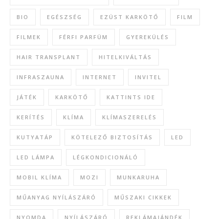
BIO
EGÉSZSÉG
EZÜST KARKÖTŐ
FILM
FILMEK
FÉRFI PARFÜM
GYEREKÜLÉS
HAIR TRANSPLANT
HITELKIVÁLTÁS
INFRASZAUNA
INTERNET
INVITEL
JÁTÉK
KARKÖTŐ
KATTINTS IDE
KERÍTÉS
KLÍMA
KLÍMASZERELÉS
KUTYATÁP
KÖTELEZŐ BIZTOSÍTÁS
LED
LED LÁMPA
LÉGKONDICIONÁLÓ
MOBIL KLÍMA
MOZI
MUNKARUHA
MŰANYAG NYÍLÁSZÁRÓ
MŰSZAKI CIKKEK
NYOMDA
NYÍLÁSZÁRÓ
REKLÁMAJÁNDÉK