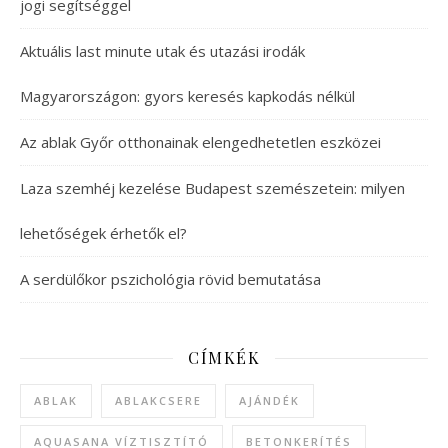
jogi segítséggel
Aktuális last minute utak és utazási irodák
Magyarországon: gyors keresés kapkodás nélkül
Az ablak Győr otthonainak elengedhetetlen eszközei
Laza szemhéj kezelése Budapest szemészetein: milyen
lehetőségek érhetők el?
A serdülőkor pszichológia rövid bemutatása
CÍMKÉK
ABLAK
ABLAKCSERE
AJÁNDÉK
AQUASANA VÍZTISZTÍTÓ
BETONKERÍTÉS