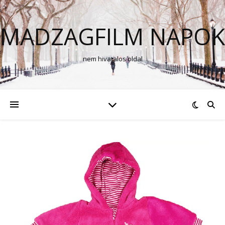
MADZAGFILM NAPOK
nem hivatalos oldal