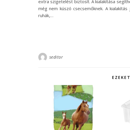
extra szigetelést biztosít. A kialakítása segí
még nem kúszó csecsemőknek. A kialakítás j
ruhák,…
seditor
EZEKET