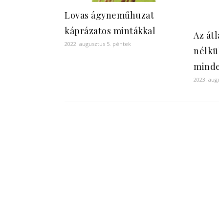
Lovas ágyneműhuzat
káprázatos mintákkal
Az át
2022. augusztus 5. péntek
nélkü
mind
2023. aug