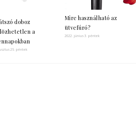
Mire használható az
látszó doboz
ütvefúró?
lözhetetlen a
2022. június 3. péntek
ennapokban
usztus 25. péntek