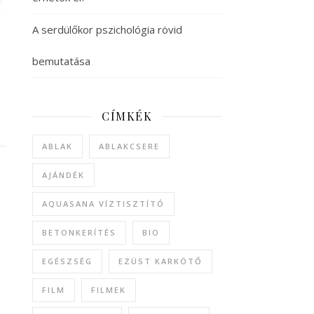
A serdülőkor pszichológia rövid
bemutatása
CÍMKÉK
ABLAK
ABLAKCSERE
AJÁNDÉK
AQUASANA VÍZTISZTÍTÓ
BETONKERÍTÉS
BIO
EGÉSZSÉG
EZÜST KARKÖTŐ
FILM
FILMEK