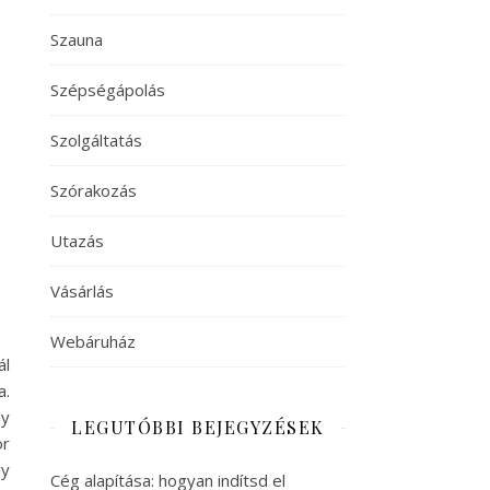
Szauna
Szépségápolás
Szolgáltatás
Szórakozás
Utazás
Vásárlás
Webáruház
ál
a.
ny
LEGUTÓBBI BEJEGYZÉSEK
or
gy
Cég alapítása: hogyan indítsd el