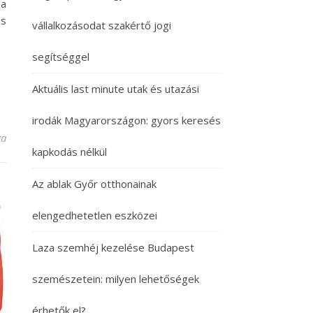
 a
ás
vállalkozásodat szakértő jogi
segítséggel
Aktuális last minute utak és utazási
irodák Magyarországon: gyors keresés
bejegyzéshez
va
kapkodás nélkül
Az ablak Győr otthonainak
elengedhetetlen eszközei
Laza szemhéj kezelése Budapest
szemészetein: milyen lehetőségek
érhetők el?