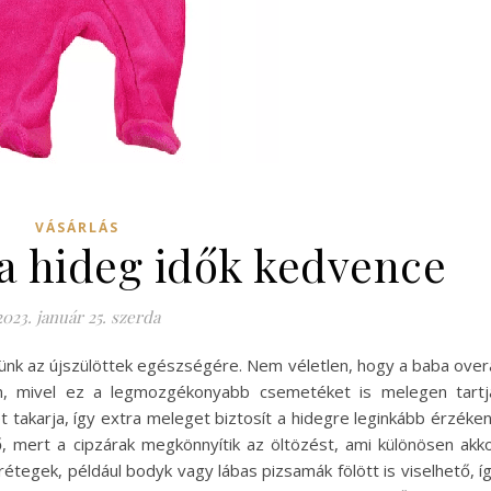
VÁSÁRLÁS
 a hideg idők kedvence
2023. január 25. szerda
nünk az újszülöttek egészségére. Nem véletlen, hogy a baba over
n, mivel ez a legmozgékonyabb csemetéket is melegen tartj
t takarja, így extra meleget biztosít a hidegre leginkább érzéke
, mert a cipzárak megkönnyítik az öltözést, ami különösen akk
rétegek, például bodyk vagy lábas pizsamák fölött is viselhető, í