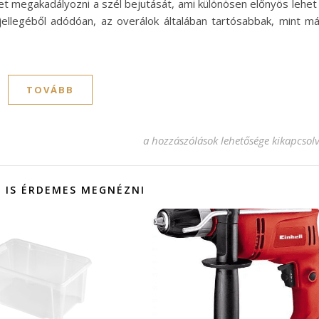
thet megakadályozni a szél bejutását, ami különösen előnyös lehet
ellegéből adódóan, az overálok általában tartósabbak, mint m
TOVÁBB
A baba overál a hideg idők kedvence 
a hozzászólások lehetősége kikapcsol
 IS ÉRDEMES MEGNÉZNI